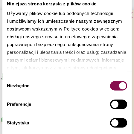
Różanów
Niniejsza strona korzysta z plików cookie
Używamy plików cookie lub podobnych technologii
sprawdź gdzie jeszcze
i umożliwiamy ich umieszczanie naszym zewnętrznym
dowozimy
dostawcom wskazanym w Polityce cookies w celach:
obsługi naszego serwisu internetowego; zapewnienia
poprawnego i bezpiecznego funkcjonowania strony;
personalizacji i ulepszania treści oraz usług; zarządzania
naszymi celami biznesowymi; reklamowych. Informacje
o tym, jak korzystasz z naszej strony udostępniamy
Catering Dietetyczny Warszawa
partnerom społecznościowym, reklamowym i
Wybór
analitycznym i biznesowym. Partnerzy mogą połączyć te
Niezbędne
Catering Dietetyczny Otwock
zgody
informacje z innymi danymi otrzymanymi od Ciebie lub
uzyskanymi podczas korzystania z ich usług.
Catering Dietetyczny Konstancin Jeziorna
Preferencje
Możesz zezwolić na wszystkie pliki cookie, wybrać
je indywidualnie lub odrzucić wszystkie. W dowolnym
Catering Dietetyczny Radom
momencie możesz sprawdzić swoje elementy kontroli
Statystyka
plików, cofnąć swoją zgodę lub sprzeciwić się,