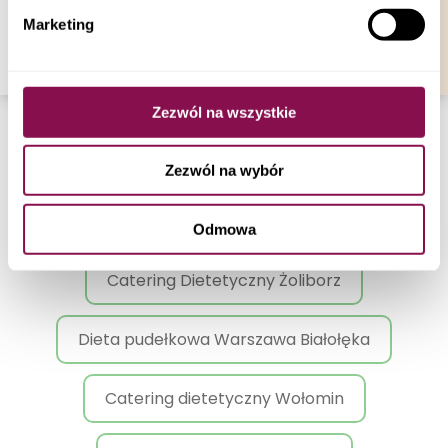
korzystając z możliwości zarządzania ustawieniami
Catering Dietetyczny Radzymin
Marketing
plików cookies a także poprzez zmianę ustawień
Twojej przeglądarki.
Catering Dietetyczny Warszawa Wawer
Zezwól na wszystkie
Catering Dietetyczny Warszawa Praga-
Południe
Zezwól na wybór
Catering Dietetyczny Warszawa Mokotów
Odmowa
Catering Dietetyczny Żoliborz
Dieta pudełkowa Warszawa Białołęka
Catering dietetyczny Wołomin