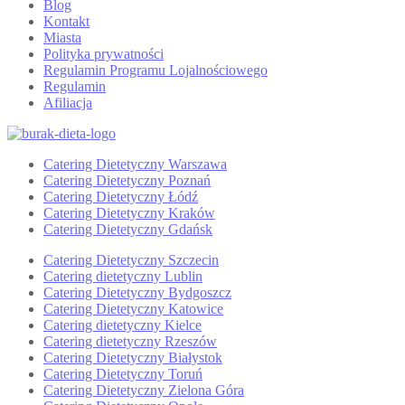
Blog
Kontakt
Miasta
Polityka prywatności
Regulamin Programu Lojalnościowego
Regulamin
Afiliacja
Catering Dietetyczny Warszawa
Catering Dietetyczny Poznań
Catering Dietetyczny Łódź
Catering Dietetyczny Kraków
Catering Dietetyczny Gdańsk
Catering Dietetyczny Szczecin
Catering dietetyczny Lublin
Catering Dietetyczny Bydgoszcz
Catering Dietetyczny Katowice
Catering dietetyczny Kielce
Catering dietetyczny Rzeszów
Catering Dietetyczny Białystok
Catering Dietetyczny Toruń
Catering Dietetyczny Zielona Góra