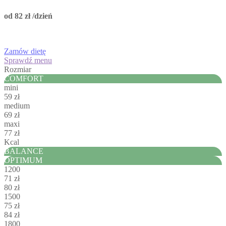
od 82 zł
/dzień
Zamów dietę
Sprawdź menu
Rozmiar
COMFORT
mini
59 zł
medium
69 zł
maxi
77 zł
Kcal
BALANCE
OPTIMUM
1200
71 zł
80 zł
1500
75 zł
84 zł
1800