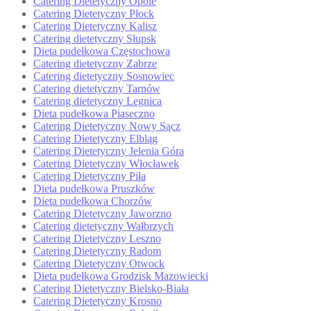
Catering Dietetyczny Opole
Catering Dietetyczny Płock
Catering Dietetyczny Kalisz
Catering dietetyczny Słupsk
Dieta pudełkowa Częstochowa
Catering dietetyczny Zabrze
Catering dietetyczny Sosnowiec
Catering dietetyczny Tarnów
Catering dietetyczny Legnica
Dieta pudełkowa Piaseczno
Catering Dietetyczny Nowy Sącz
Catering Dietetyczny Elbląg
Catering Dietetyczny Jelenia Góra
Catering Dietetyczny Włocławek
Catering Dietetyczny Piła
Dieta pudełkowa Pruszków
Dieta pudełkowa Chorzów
Catering Dietetyczny Jaworzno
Catering dietetyczny Wałbrzych
Catering Dietetyczny Leszno
Catering Dietetyczny Radom
Catering Dietetyczny Otwock
Dieta pudełkowa Grodzisk Mazowiecki
Catering Dietetyczny Bielsko-Biała
Catering Dietetyczny Krosno