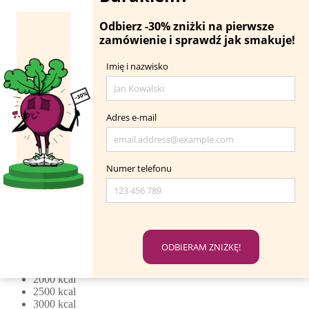
od 69 zł
/dzień
Zamów dietę
Sprawdź menu
Wybór menu Optimum
- Jesz tak jak lubisz! -
Dieta jest dedykowana osobom, które lubią mieć wpływ na to, co
jedzą. Wybieraj spośród 20 posiłków.
Szczegóły >>
1200 kcal
1500 kcal
1800 kcal
2000 kcal
2500 kcal
3000 kcal