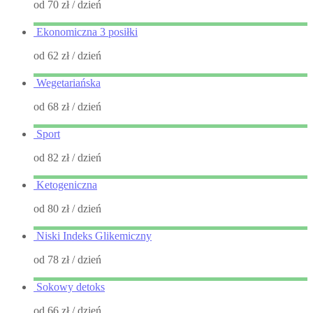
od 70 zł
/ dzień
Ekonomiczna 3 posiłki
od 62 zł
/ dzień
Wegetariańska
od 68 zł
/ dzień
Sport
od 82 zł
/ dzień
Ketogeniczna
od 80 zł
/ dzień
Niski Indeks Glikemiczny
od 78 zł
/ dzień
Sokowy detoks
od 66 zł
/ dzień