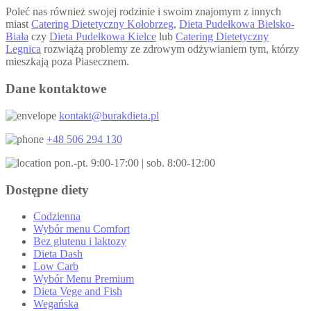
Poleć nas również swojej rodzinie i swoim znajomym z innych
miast
Catering Dietetyczny Kołobrzeg
,
Dieta Pudełkowa Bielsko-
Biała
czy
Dieta Pudełkowa Kielce
lub
Catering Dietetyczny
Legnica
rozwiążą problemy ze zdrowym odżywianiem tym, którzy
mieszkają poza Piasecznem.
Dane kontaktowe
kontakt@burakdieta.pl
+48 506 294 130
pon.-pt. 9:00-17:00 | sob. 8:00-12:00
Dostępne diety
Codzienna
Wybór menu Comfort
Bez glutenu i laktozy
Dieta Dash
Low Carb
Wybór Menu Premium
Dieta Vege and Fish
Wegańska