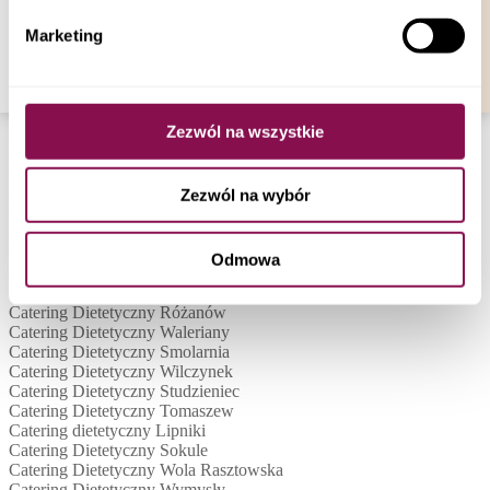
plików cookies a także poprzez zmianę ustawień
Catering Dietetyczny Węgrów
Marketing
Catering Dietetyczny Warka
Twojej przeglądarki.
Catering Dietetyczny Karczew
Catering Dietetyczny Maków Mazowiecki
Catering Dietetyczny Sokołów Podlaski
Catering Dietetyczny Sierpc
Zezwól na wszystkie
Dieta pudełkowa Brzeziny
Catering Dietetyczny Góra Kalwaria
Catering Dietetyczny Kurowice
Catering Dietetyczny Makowiska
Zezwól na wybór
Catering dietetyczny Michalin
Catering Dietetyczny Niemieryczew
Catering Dietetyczny Piekarowo
Odmowa
Catering Dietetyczny Puszcza Mariańska
Catering Dietetyczny Radziwiłłów
Catering Dietetyczny Różanów
Catering Dietetyczny Waleriany
Catering Dietetyczny Smolarnia
Catering Dietetyczny Wilczynek
Catering Dietetyczny Studzieniec
Catering Dietetyczny Tomaszew
Catering dietetyczny Lipniki
Catering Dietetyczny Sokule
Catering Dietetyczny Wola Rasztowska
Catering Dietetyczny Wymysły