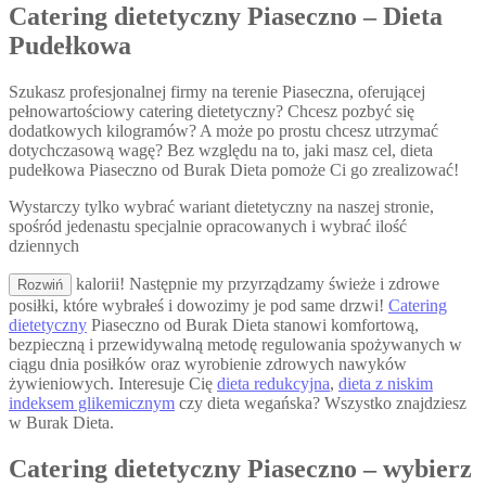
Catering dietetyczny Piaseczno – Dieta
Pudełkowa
Szukasz profesjonalnej firmy na terenie Piaseczna, oferującej
pełnowartościowy catering dietetyczny? Chcesz pozbyć się
dodatkowych kilogramów? A może po prostu chcesz utrzymać
dotychczasową wagę? Bez względu na to, jaki masz cel, dieta
pudełkowa Piaseczno od Burak Dieta pomoże Ci go zrealizować!
Wystarczy tylko wybrać wariant dietetyczny na naszej stronie,
spośród jedenastu specjalnie opracowanych i wybrać ilość
dziennych
kalorii! Następnie my przyrządzamy świeże i zdrowe
Rozwiń
posiłki, które wybrałeś i dowozimy je pod same drzwi!
Catering
dietetyczny
Piaseczno od Burak Dieta stanowi komfortową,
bezpieczną i przewidywalną metodę regulowania spożywanych w
ciągu dnia posiłków oraz wyrobienie zdrowych nawyków
żywieniowych. Interesuje Cię
dieta redukcyjna
,
dieta z niskim
indeksem glikemicznym
czy dieta wegańska? Wszystko znajdziesz
w Burak Dieta.
Catering dietetyczny Piaseczno – wybierz