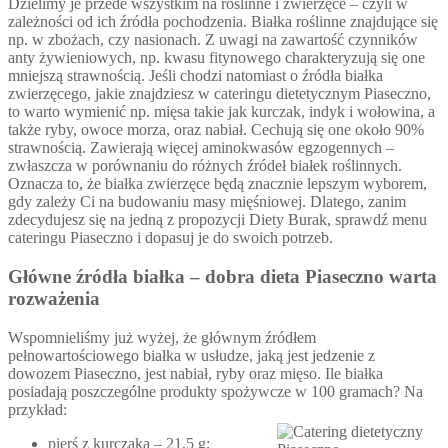
Dzielimy je przede wszystkim na roślinne i zwierzęce – czyli w
zależności od ich źródła pochodzenia. Białka roślinne znajdujące się
np. w zbożach, czy nasionach. Z uwagi na zawartość czynników
anty żywieniowych, np. kwasu fitynowego charakteryzują się one
mniejszą strawnością. Jeśli chodzi natomiast o źródła białka
zwierzęcego, jakie znajdziesz w cateringu dietetycznym Piaseczno,
to warto wymienić np. mięsa takie jak kurczak, indyk i wołowina, a
także ryby, owoce morza, oraz nabiał. Cechują się one około 90%
strawnością. Zawierają więcej aminokwasów egzogennych –
zwłaszcza w porównaniu do różnych źródeł białek roślinnych.
Oznacza to, że białka zwierzęce będą znacznie lepszym wyborem,
gdy zależy Ci na budowaniu masy mięśniowej. Dlatego, zanim
zdecydujesz się na jedną z propozycji Diety Burak, sprawdź menu
cateringu Piaseczno i dopasuj je do swoich potrzeb.
Główne źródła białka – dobra dieta Piaseczno warta
rozważenia
Wspomnieliśmy już wyżej, że głównym źródłem
pełnowartościowego białka w usłudze, jaką jest jedzenie z
dowozem Piaseczno, jest nabiał, ryby oraz mięso. Ile białka
posiadają poszczególne produkty spożywcze w 100 gramach? Na
przykład:
pierś z kurczaka – 21,5 g;