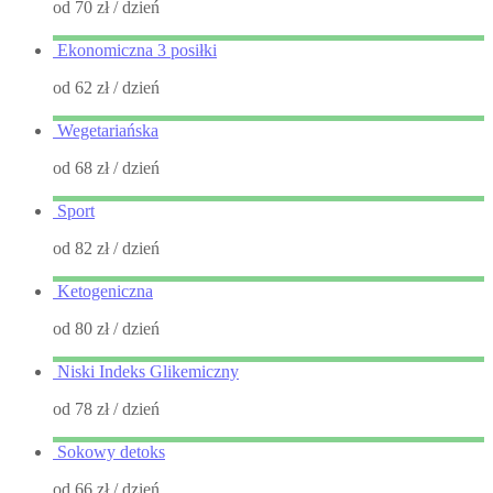
od 70 zł
/ dzień
Ekonomiczna 3 posiłki
od 62 zł
/ dzień
Wegetariańska
od 68 zł
/ dzień
Sport
od 82 zł
/ dzień
Ketogeniczna
od 80 zł
/ dzień
Niski Indeks Glikemiczny
od 78 zł
/ dzień
Sokowy detoks
od 66 zł
/ dzień