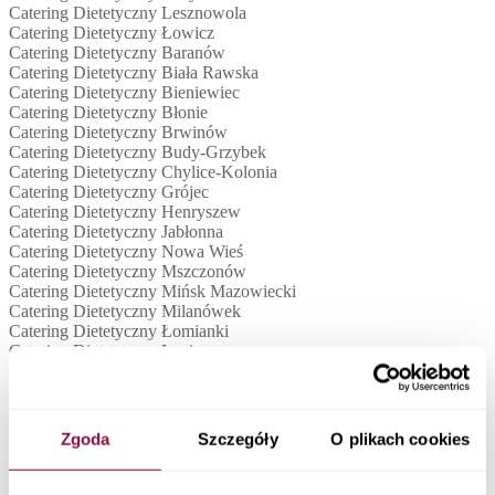
Catering Dietetyczny Lesznowola
Catering Dietetyczny Łowicz
Catering Dietetyczny Baranów
Catering Dietetyczny Biała Rawska
Catering Dietetyczny Bieniewiec
Catering Dietetyczny Błonie
Catering Dietetyczny Brwinów
Catering Dietetyczny Budy-Grzybek
Catering Dietetyczny Chylice-Kolonia
Catering Dietetyczny Grójec
Catering Dietetyczny Henryszew
Catering Dietetyczny Jabłonna
Catering Dietetyczny Nowa Wieś
Catering Dietetyczny Mszczonów
Catering Dietetyczny Mińsk Mazowiecki
Catering Dietetyczny Milanówek
Catering Dietetyczny Łomianki
Catering Dietetyczny Legionowo
Catering Dietetyczny Kuklówka Zarzeczna
Catering Dietetyczny Książenice
Catering Dietetyczny Kobyłka
Catering Dietetyczny Józefosław
Zgoda
Szczegóły
O plikach cookies
Catering Dietetyczny Nowy Dwór Mazowiecki
Catering Dietetyczny Tarczyn
Catering Dietetyczny Stare Budy