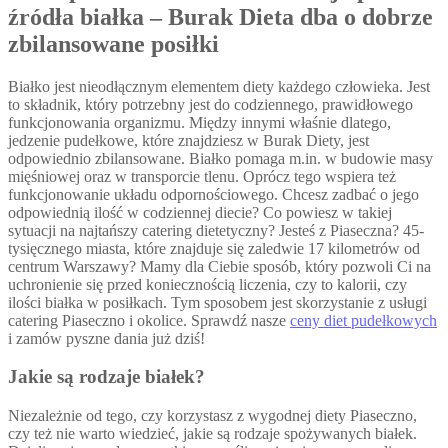
źródła białka – Burak Dieta dba o dobrze
zbilansowane posiłki
Białko jest nieodłącznym elementem diety każdego człowieka. Jest
to składnik, który potrzebny jest do codziennego, prawidłowego
funkcjonowania organizmu. Między innymi właśnie dlatego,
jedzenie pudełkowe, które znajdziesz w Burak Diety, jest
odpowiednio zbilansowane. Białko pomaga m.in. w budowie masy
mięśniowej oraz w transporcie tlenu. Oprócz tego wspiera też
funkcjonowanie układu odpornościowego. Chcesz zadbać o jego
odpowiednią ilość w codziennej diecie? Co powiesz w takiej
sytuacji na najtańszy catering dietetyczny? Jesteś z Piaseczna? 45-
tysięcznego miasta, które znajduje się zaledwie 17 kilometrów od
centrum Warszawy? Mamy dla Ciebie sposób, który pozwoli Ci na
uchronienie się przed koniecznością liczenia, czy to kalorii, czy
ilości białka w posiłkach. Tym sposobem jest skorzystanie z usługi
catering Piaseczno i okolice. Sprawdź nasze
ceny diet pudełkowych
i zamów pyszne dania już dziś!
Jakie są rodzaje białek?
Niezależnie od tego, czy korzystasz z wygodnej diety Piaseczno,
czy też nie warto wiedzieć, jakie są rodzaje spożywanych białek.