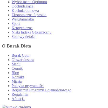
Wybór menu Optimum
Odchudzająca
Kuchnia domowa
Ekonomiczna 3 posiłki
Wegetariańska
Sport
Ketogeniczna
Niski Indeks Glikemiczny
Sokowy detoks
O Burak Dieta
Burak Coin
Obszar dostaw
Menu
Cennik
Blog
Kontakt
Miasta
Polityka prywatności
Regulamin Programu Lojalnościowego
Regulamin
Afiliacja