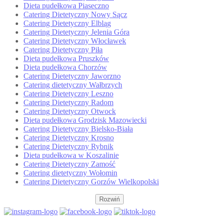
Dieta pudełkowa Piaseczno
Catering Dietetyczny Nowy Sącz
Catering Dietetyczny Elbląg
Catering Dietetyczny Jelenia Góra
Catering Dietetyczny Włocławek
Catering Dietetyczny Piła
Dieta pudełkowa Pruszków
Dieta pudełkowa Chorzów
Catering Dietetyczny Jaworzno
Catering dietetyczny Wałbrzych
Catering Dietetyczny Leszno
Catering Dietetyczny Radom
Catering Dietetyczny Otwock
Dieta pudełkowa Grodzisk Mazowiecki
Catering Dietetyczny Bielsko-Biała
Catering Dietetyczny Krosno
Catering Dietetyczny Rybnik
Dieta pudełkowa w Koszalinie
Catering Dietetyczny Zamość
Catering dietetyczny Wołomin
Catering Dietetyczny Gorzów Wielkopolski
Rozwiń