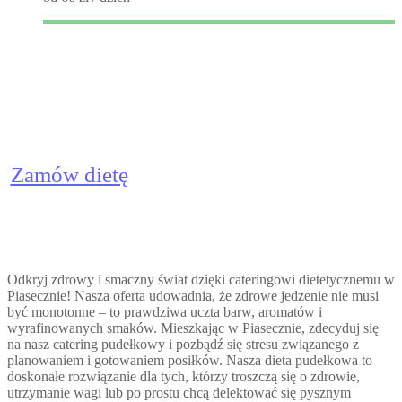
Catering dietetyczny Piaseczno
Zamów dietę
Odkryj zdrowy i smaczny świat dzięki cateringowi dietetycznemu w
Piasecznie! Nasza oferta udowadnia, że zdrowe jedzenie nie musi
być monotonne – to prawdziwa uczta barw, aromatów i
wyrafinowanych smaków. Mieszkając w Piasecznie, zdecyduj się
na nasz catering pudełkowy i pozbądź się stresu związanego z
planowaniem i gotowaniem posiłków. Nasza dieta pudełkowa to
doskonałe rozwiązanie dla tych, którzy troszczą się o zdrowie,
utrzymanie wagi lub po prostu chcą delektować się pysznym