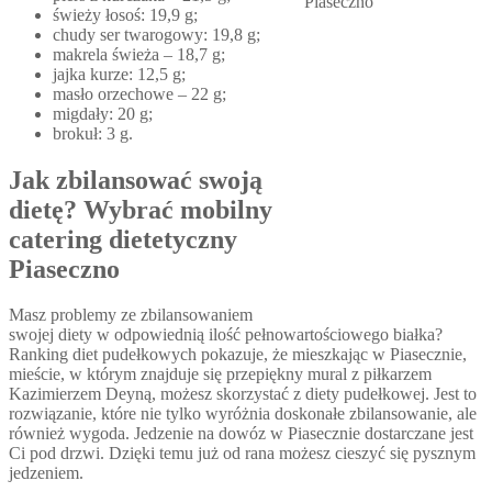
świeży łosoś: 19,9 g;
chudy ser twarogowy: 19,8 g;
makrela świeża – 18,7 g;
jajka kurze: 12,5 g;
masło orzechowe – 22 g;
migdały: 20 g;
brokuł: 3 g.
Jak zbilansować swoją
dietę? Wybrać mobilny
catering dietetyczny
Piaseczno
Masz problemy ze zbilansowaniem
swojej diety w odpowiednią ilość pełnowartościowego białka?
Ranking diet pudełkowych pokazuje, że mieszkając w Piasecznie,
mieście, w którym znajduje się przepiękny mural z piłkarzem
Kazimierzem Deyną, możesz skorzystać z diety pudełkowej. Jest to
rozwiązanie, które nie tylko wyróżnia doskonałe zbilansowanie, ale
również wygoda. Jedzenie na dowóz w Piasecznie dostarczane jest
Ci pod drzwi. Dzięki temu już od rana możesz cieszyć się pysznym
jedzeniem.