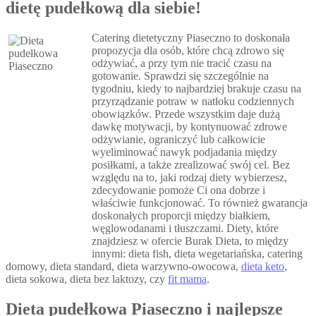
dietę pudełkową dla siebie!
Catering dietetyczny Piaseczno to doskonała
propozycja dla osób, które chcą zdrowo się
odżywiać, a przy tym nie tracić czasu na
gotowanie. Sprawdzi się szczególnie na
tygodniu, kiedy to najbardziej brakuje czasu na
przyrządzanie potraw w natłoku codziennych
obowiązków. Przede wszystkim daje dużą
dawkę motywacji, by kontynuować zdrowe
odżywianie, ograniczyć lub całkowicie
wyeliminować nawyk podjadania między
posiłkami, a także zrealizować swój cel. Bez
względu na to, jaki rodzaj diety wybierzesz,
zdecydowanie pomoże Ci ona dobrze i
właściwie funkcjonować. To również gwarancja
doskonałych proporcji między białkiem,
węglowodanami i tłuszczami. Diety, które
znajdziesz w ofercie Burak Dieta, to między
innymi: dieta fish, dieta wegetariańska, catering
domowy, dieta standard, dieta warzywno-owocowa,
dieta keto
,
dieta sokowa, dieta bez laktozy, czy
fit mama
.
Dieta pudełkowa Piaseczno i najlepsze