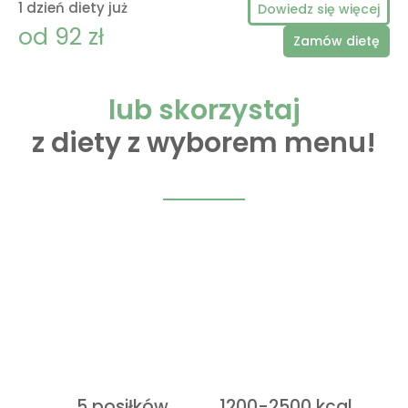
1 dzień diety już
Dowiedz się więcej
od 92 zł
Zamów dietę
lub skorzystaj
z diety z wyborem menu!
5 posiłków
1200-2500 kcal