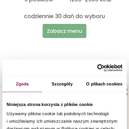
codziennie 30 dań do wyboru
Zobacz menu
Catering dietetyczny
Grójec
Zgoda
Szczegóły
O plikach cookies
sprawdź gdzie jeszcze
dowozimy
Niniejsza strona korzysta z plików cookie
Używamy plików cookie lub podobnych technologii
i umożliwiamy ich umieszczanie naszym zewnętrznym
dostawcom wskazanym w Polityce cookies w celach: