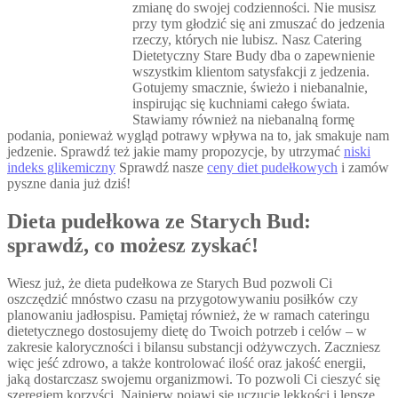
zmianę do swojej codzienności. Nie musisz
przy tym głodzić się ani zmuszać do jedzenia
rzeczy, których nie lubisz. Nasz Catering
Dietetyczny Stare Budy dba o zapewnienie
wszystkim klientom satysfakcji z jedzenia.
Gotujemy smacznie, świeżo i niebanalnie,
inspirując się kuchniami całego świata.
Stawiamy również na niebanalną formę
podania, ponieważ wygląd potrawy wpływa na to, jak smakuje nam
jedzenie. Sprawdź też jakie mamy propozycje, by utrzymać
niski
indeks glikemiczny
Sprawdź nasze
ceny diet pudełkowych
i zamów
pyszne dania już dziś!
Dieta pudełkowa ze Starych Bud:
sprawdź, co możesz zyskać!
Wiesz już, że dieta pudełkowa ze Starych Bud pozwoli Ci
oszczędzić mnóstwo czasu na przygotowywaniu posiłków czy
planowaniu jadłospisu. Pamiętaj również, że w ramach cateringu
dietetycznego dostosujemy dietę do Twoich potrzeb i celów – w
zakresie kaloryczności i bilansu substancji odżywczych. Zaczniesz
więc jeść zdrowo, a także kontrolować ilość oraz jakość energii,
jaką dostarczasz swojemu organizmowi. To pozwoli Ci cieszyć się
szeregiem korzyści. Najpierw pojawi się uczucie lekkości i lepsze