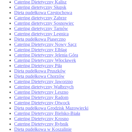
Catering Dietetyczny Kalisz
Catering dietetyczny Słupsk
Dieta pudełkowa Częstochowa
Catering dietetyczny Zabrze
Catering dietetyczny Sosnowiec
Catering dietetyczny Tarnów
Catering dietetyczny Legnica
Dieta pudełkowa Piaseczno
Catering Dietetyczny Nowy Sącz
Catering Dietetyczny Elbląg
Catering Dietetyczny Jelenia Góra
Catering Dietetyczny Włocławek
Catering Dietetyczny Piła
Dieta pudełkowa Pruszków
Dieta pudełkowa Chorzów
Catering Dietetyczny Jaworzno
Catering dietetyczny Wałbrzych
Catering Dietetyczny Leszno
Catering Dietetyczny Radom
Catering Dietetyczny Otwock
Dieta pudełkowa Grodzisk Mazowiecki
Catering Dietetyczny Bielsko-Biała
Catering Dietetyczny Krosno
Catering Dietetyczny Rybnik
Dieta pudełkowa w Koszalinie