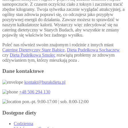
samopoczucie. Z czasem oczyścisz ciało z toksyn i zaczniesz tracić
zbędne kilogramy. Twoja sylwetka zacznie wyglądać atrakcyjniej, a
ogólny stan zdrowia poprawi się, co odczujesz jako przypływ
pozytywnej energii do działania. Zawsze możesz to sprawdzić w
naszym kalkulatorze kalorii. Wystarczy więc zdecydować się na
catering dietetyczny w Starych Budach, aby wszystkie te zmiany
pojawiły się właściwie bez żadnego wysiłku.
Poleć nas również swoim znajomym i rodzinie z innych miast
Catering Dietetyczny Stare Babice
,
Dieta Pudełkowa Sochaczew
czy
Dieta Pudełkowa Smolec
rozwiążą problemy ze zdrowym
odżywianiem tym, którzy mieszkają poza .
Dane kontaktowe
kontakt@burakdieta.pl
+48 506 294 130
pon.-pt. 9:00-17:00 | sob. 8:00-12:00
Dostępne diety
Codzienna