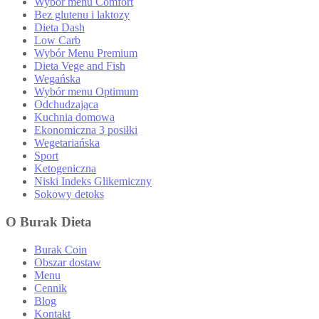
Wybór menu Comfort
Bez glutenu i laktozy
Dieta Dash
Low Carb
Wybór Menu Premium
Dieta Vege and Fish
Wegańska
Wybór menu Optimum
Odchudzająca
Kuchnia domowa
Ekonomiczna 3 posiłki
Wegetariańska
Sport
Ketogeniczna
Niski Indeks Glikemiczny
Sokowy detoks
O Burak Dieta
Burak Coin
Obszar dostaw
Menu
Cennik
Blog
Kontakt