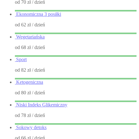
od 70 zł
/ dzień
Ekonomiczna 3 posiłki
od 62 zł
/ dzień
Wegetariańska
od 68 zł
/ dzień
Sport
od 82 zł
/ dzień
Ketogeniczna
od 80 zł
/ dzień
Niski Indeks Glikemiczny
od 78 zł
/ dzień
Sokowy detoks
od 66 zł
/ dzień