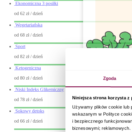
Ekonomiczna 3 posiłki
od 62 zł
/ dzień
Wegetariańska
od 68 zł
/ dzień
Sport
od 82 zł
/ dzień
Ketogeniczna
od 80 zł
/ dzień
Zgoda
Niski Indeks Glikemiczny
Niniejsza strona korzysta z
od 78 zł
/ dzień
Używamy plików cookie lub 
Sokowy detoks
wskazanym w Polityce cooki
od 66 zł
/ dzień
i bezpiecznego funkcjonowani
biznesowymi; reklamowych. I