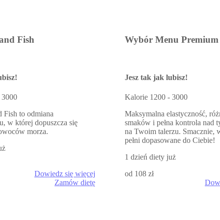
 and Fish
Wybór Menu Premium
ubisz!
Jesz tak jak lubisz!
 3000
Kalorie
1200 - 3000
d Fish to odmiana
Maksymalna elastyczność, ró
, w której dopuszcza się
smaków i pełna kontrola nad t
i owoców morza.
na Twoim talerzu. Smacznie, 
pełni dopasowane do Ciebie!
uż
1 dzień diety już
Dowiedz się więcej
od 108 zł
Zamów dietę
Dowi