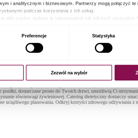
ym i analitycznym i biznesowym. Partnerzy mogą połączyć te 
zyskanymi podczas korzystania z ich usług.
e pliki cookie, wybrać je indywidualnie lub odrzucić wszystk
nty kontroli plików, cofnąć swoją zgodę lub sprzeciwić się, k
 dietetyczny Wałbrzych - Dieta 
ików cookies a także poprzez zmianę ustawień Twojej przeglądar
Preferencje
Statystyka
ę
Zezwól na wybór
Z
cateringowi dietetycznemu dostępnemu w Wałbrzychu. Nasze starannie 
posiłki, dostarczane prosto do Twoich drzwi, umożliwią Ci utrzyman
trzymanie równowagi żywieniowej. Catering dietetyczny dostarczy smac
ne uciążliwego planowania. Odkryj korzyści zdrowego odżywiania z nas