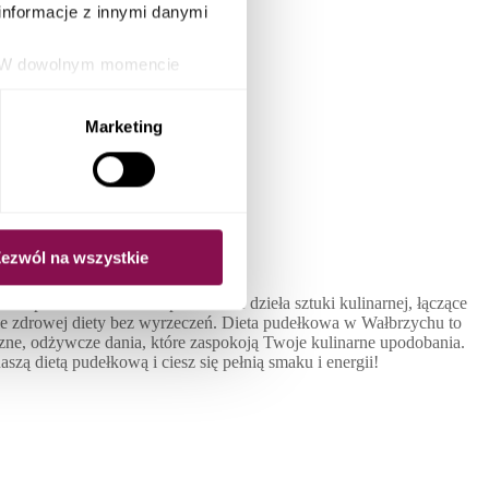
informacje z innymi danymi
ie. W dowolnym momencie
orzystając z możliwości
Pudełkowa
ki.
Marketing
ezwól na wszystkie
skomponowane dania to prawdziwe dzieła sztuki kulinarnej, łączące
ie zdrowej diety bez wyrzeczeń. Dieta pudełkowa w Wałbrzychu to
zne, odżywcze dania, które zaspokoją Twoje kulinarne upodobania.
zą dietą pudełkową i ciesz się pełnią smaku i energii!