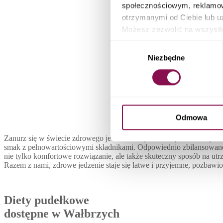
społecznościowym, reklamow
otrzymanymi od Ciebie lub u
Możesz zezwolić na wszystki
możesz sprawdzić swoje eleme
Wybór
Catering
zarządzania ustawieniami pl
Niezbędne
zgody
Zamów diet
Odmowa
Zanurz się w świecie zdrowego jedzenia dzięki diecie pudełkowej i 
smak z pełnowartościowymi składnikami. Odpowiednio zbilansowane 
nie tylko komfortowe rozwiązanie, ale także skuteczny sposób na u
Razem z nami, zdrowe jedzenie staje się łatwe i przyjemne, pozbawio
Diety pudełkowe
dostępne w Wałbrzych