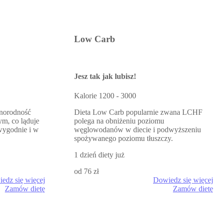
Low Carb
Jesz tak jak lubisz!
Kalorie
1200 - 3000
żnorodność
Dieta Low Carb popularnie zwana LCHF
ym, co ląduje
polega na obniżeniu poziomu
wygodnie i w
węglowodanów w diecie i podwyższeniu
spożywanego poziomu tłuszczy.
1 dzień diety już
od 76 zł
edz się więcej
Dowiedz się więcej
Zamów dietę
Zamów dietę