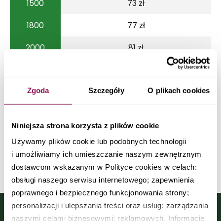
1500
73 zł
1800
77 zł
2000
81 zł
2500
84 zł
Zgoda
Szczegóły
O plikach cookies
3000
92 zł
Niniejsza strona korzysta z plików cookie
Skontaktuj się z dietetykiem
Używamy plików cookie lub podobnych technologii
i umożliwiamy ich umieszczanie naszym zewnętrznym
dostawcom wskazanym w Polityce cookies w celach:
obsługi naszego serwisu internetowego; zapewnienia
poprawnego i bezpiecznego funkcjonowania strony;
personalizacji i ulepszania treści oraz usług; zarządzania
naszymi celami biznesowymi; reklamowych. Informacje