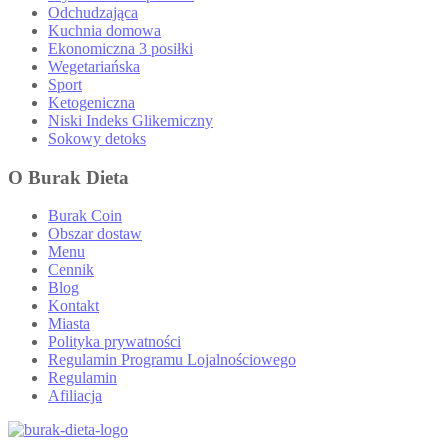
Odchudzająca
Kuchnia domowa
Ekonomiczna 3 posiłki
Wegetariańska
Sport
Ketogeniczna
Niski Indeks Glikemiczny
Sokowy detoks
O Burak Dieta
Burak Coin
Obszar dostaw
Menu
Cennik
Blog
Kontakt
Miasta
Polityka prywatności
Regulamin Programu Lojalnościowego
Regulamin
Afiliacja