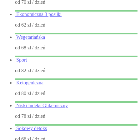
od 70 zł
/ dzień
Ekonomiczna 3 posiłki
od 62 zł
/ dzień
Wegetariańska
od 68 zł
/ dzień
Sport
od 82 zł
/ dzień
Ketogeniczna
od 80 zł
/ dzień
Niski Indeks Glikemiczny
od 78 zł
/ dzień
Sokowy detoks
od 66 zł
/ dzień