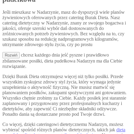
Jeśli mieszkasz w Nadarzynie, masz do dyspozycji wiele planów
żywieniowych oferowanych przez catering Burak Dieta. Nasz
catering dietetyczny w Nadarzynie, znany ze swojego bogactwa i
jakości, oferuje szeroki wybór dań dostosowanych do
zróżnicowanych potrzeb żywieniowych. Bez względu na to, czy
szukasz sposobu na redukcję nadprogramowych kilogramów,
utrzymanie zdrowego stylu życia, czy po prostu
chcesz każdego dnia jeść pyszne i prawidłowo
Rozwiń
zbilansowane posiłki, dieta pudełkowa Nadarzyn ma dla Ciebie
rozwiązanie.
Dzięki Burak Dieta otrzymujesz więcej niż tylko posiłki. Przede
wszystkim zyskujesz zdrowy styl życia, który wymaga jedynie
uzupełnienia o aktywność fizyczną. Nie musisz martwić się
planowaniem posiłków, zakupami spożywczymi ani gotowaniem.
Wszystko chętnie zrobimy za Ciebie. Każdy posiłek jest starannie
zaplanowany i przygotowany przez profesjonalnych kucharzy i
dietetyków, aby zapewnić Ci niezbędne składniki odżywcze.
Ponadto dania są dostarczane prosto pod Twoje drzwi.
Co więcej, dzięki cateringowi dietetycznemu Nadarzyn, możesz
wybierać spośród różnych planów dietetycznych, takich jak
dieta