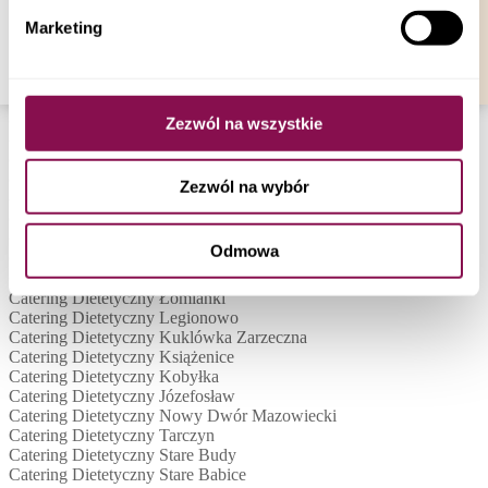
Catering Dietetyczny Łowicz
plików cookies a także poprzez zmianę ustawień
Catering Dietetyczny Baranów
Marketing
Twojej przeglądarki.
Catering Dietetyczny Biała Rawska
Catering Dietetyczny Bieniewiec
Catering Dietetyczny Błonie
Catering Dietetyczny Brwinów
Catering Dietetyczny Budy-Grzybek
Zezwól na wszystkie
Catering Dietetyczny Chylice-Kolonia
Catering Dietetyczny Grójec
Catering Dietetyczny Henryszew
Zezwól na wybór
Catering Dietetyczny Jabłonna
Catering Dietetyczny Nowa Wieś
Catering Dietetyczny Mszczonów
Odmowa
Catering Dietetyczny Mińsk Mazowiecki
Catering Dietetyczny Milanówek
Catering Dietetyczny Łomianki
Catering Dietetyczny Legionowo
Catering Dietetyczny Kuklówka Zarzeczna
Catering Dietetyczny Książenice
Catering Dietetyczny Kobyłka
Catering Dietetyczny Józefosław
Catering Dietetyczny Nowy Dwór Mazowiecki
Catering Dietetyczny Tarczyn
Catering Dietetyczny Stare Budy
Catering Dietetyczny Stare Babice