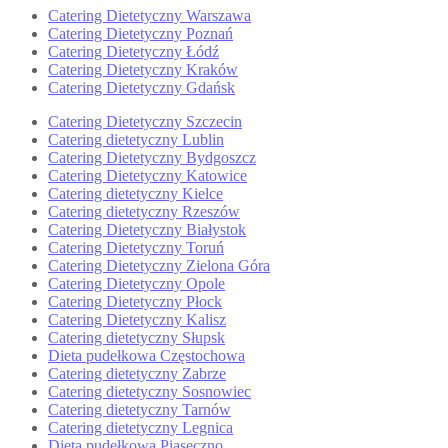
Catering Dietetyczny Warszawa
Catering Dietetyczny Poznań
Catering Dietetyczny Łódź
Catering Dietetyczny Kraków
Catering Dietetyczny Gdańsk
Catering Dietetyczny Szczecin
Catering dietetyczny Lublin
Catering Dietetyczny Bydgoszcz
Catering Dietetyczny Katowice
Catering dietetyczny Kielce
Catering dietetyczny Rzeszów
Catering Dietetyczny Białystok
Catering Dietetyczny Toruń
Catering Dietetyczny Zielona Góra
Catering Dietetyczny Opole
Catering Dietetyczny Płock
Catering Dietetyczny Kalisz
Catering dietetyczny Słupsk
Dieta pudełkowa Częstochowa
Catering dietetyczny Zabrze
Catering dietetyczny Sosnowiec
Catering dietetyczny Tarnów
Catering dietetyczny Legnica
Dieta pudełkowa Piaseczno