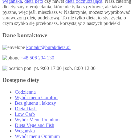
wegańska
,
dieta keto
czy nawet
dieta odchudzająca
. Nasz catering
dietetyczny oferuje dania, które nie tylko są zdrowe, ale także
pyszne, więc jeśli mieszkasz w Nadarzynie, możesz wypróbować
sprawdzoną dietę pudełkową. To nie tylko dieta, to styl życia, o
czym szybko się przekonasz, korzystając z naszych pudełek!
Dane kontaktowe
kontakt@burakdieta.pl
+48 506 294 130
pon.-pt. 9:00-17:00 | sob. 8:00-12:00
Dostępne diety
Codzienna
Wybór menu Comfort
Bez glutenu i laktozy
Dieta Dash
Low Carb
Wybór Menu Premium
Dieta Vege and Fish
Wegańska
Wybór menu Optimum