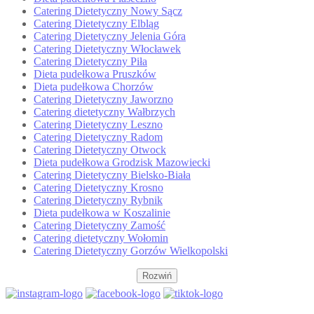
Catering Dietetyczny Nowy Sącz
Catering Dietetyczny Elbląg
Catering Dietetyczny Jelenia Góra
Catering Dietetyczny Włocławek
Catering Dietetyczny Piła
Dieta pudełkowa Pruszków
Dieta pudełkowa Chorzów
Catering Dietetyczny Jaworzno
Catering dietetyczny Wałbrzych
Catering Dietetyczny Leszno
Catering Dietetyczny Radom
Catering Dietetyczny Otwock
Dieta pudełkowa Grodzisk Mazowiecki
Catering Dietetyczny Bielsko-Biała
Catering Dietetyczny Krosno
Catering Dietetyczny Rybnik
Dieta pudełkowa w Koszalinie
Catering Dietetyczny Zamość
Catering dietetyczny Wołomin
Catering Dietetyczny Gorzów Wielkopolski
Rozwiń