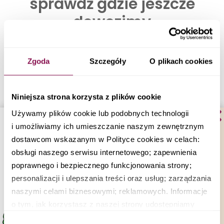
sprawdź gdzie jeszcze
dowozimy
Zgoda
Szczegóły
O plikach cookies
Catering Dietetyczny Warszawa
Niniejsza strona korzysta z plików cookie
Używamy plików cookie lub podobnych technologii
Catering Dietetyczny Otwock
i umożliwiamy ich umieszczanie naszym zewnętrznym
dostawcom wskazanym w Polityce cookies w celach:
Catering Dietetyczny Konstancin Jeziorna
obsługi naszego serwisu internetowego; zapewnienia
poprawnego i bezpiecznego funkcjonowania strony;
Catering Dietetyczny Radom
personalizacji i ulepszania treści oraz usług; zarządzania
naszymi celami biznesowymi; reklamowych. Informacje
o tym, jak korzystasz z naszej strony udostępniamy
Catering Dietetyczny Radzymin
partnerom społecznościowym, reklamowym i
Wybór