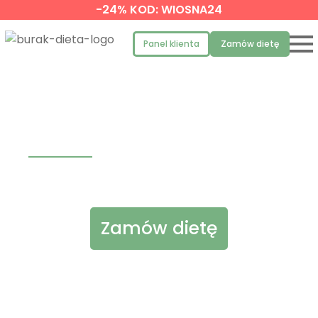
-24% KOD: WIOSNA24
Panel klienta
Zamów dietę
Catering Dietetyczny Budy-Grzybek -
Dieta Pudełkowa
Zamów dietę