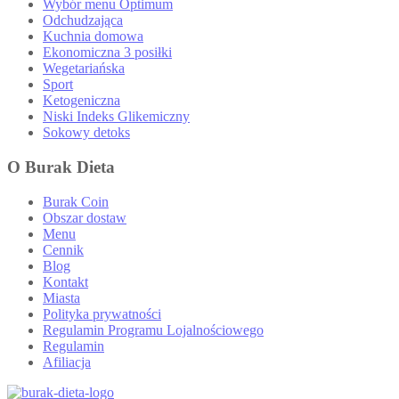
Wybór menu Optimum
Odchudzająca
Kuchnia domowa
Ekonomiczna 3 posiłki
Wegetariańska
Sport
Ketogeniczna
Niski Indeks Glikemiczny
Sokowy detoks
O Burak Dieta
Burak Coin
Obszar dostaw
Menu
Cennik
Blog
Kontakt
Miasta
Polityka prywatności
Regulamin Programu Lojalnościowego
Regulamin
Afiliacja