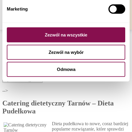
plików cookies a także poprzez zmianę ustawień
Catering Dietetyczny Jordanów
Marketing
Pokaż więcej
Twojej przeglądarki.
DOSTAWY
Bezpłatne dostawy
Zezwól na wszystkie
w godzinach 22:00 - 07:00
Nasze diety pudełkowe są dostarczane we wszystkich
Zezwól na wybór
województwach w Polsce. Dostawy są bezpłatne i realizowane w
godzinach: 22:00 – 07:00.
Odmowa
Sprawdź dostępność
-->
Catering dietetyczny Tarnów – Dieta
Pudełkowa
Dieta pudełkowa to nowe, coraz bardziej
popularne rozwiązanie, które sprawdzi