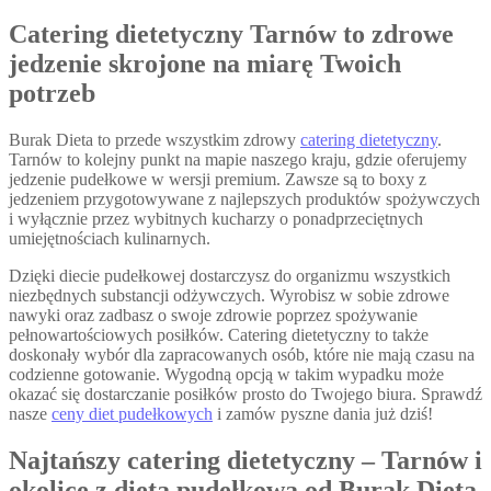
Catering dietetyczny Tarnów to zdrowe
jedzenie skrojone na miarę Twoich
potrzeb
Burak Dieta to przede wszystkim zdrowy
catering dietetyczny
.
Tarnów to kolejny punkt na mapie naszego kraju, gdzie oferujemy
jedzenie pudełkowe w wersji premium. Zawsze są to boxy z
jedzeniem przygotowywane z najlepszych produktów spożywczych
i wyłącznie przez wybitnych kucharzy o ponadprzeciętnych
umiejętnościach kulinarnych.
Dzięki diecie pudełkowej dostarczysz do organizmu wszystkich
niezbędnych substancji odżywczych. Wyrobisz w sobie zdrowe
nawyki oraz zadbasz o swoje zdrowie poprzez spożywanie
pełnowartościowych posiłków. Catering dietetyczny to także
doskonały wybór dla zapracowanych osób, które nie mają czasu na
codzienne gotowanie. Wygodną opcją w takim wypadku może
okazać się dostarczanie posiłków prosto do Twojego biura. Sprawdź
nasze
ceny diet pudełkowych
i zamów pyszne dania już dziś!
Najtańszy catering dietetyczny – Tarnów i
okolice z dietą pudełkową od Burak Dieta