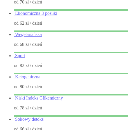
od 70 zł
/ dzień
Ekonomiczna 3 posiłki
od 62 zł
/ dzień
Wegetariańska
od 68 zł
/ dzień
Sport
od 82 zł
/ dzień
Ketogeniczna
od 80 zł
/ dzień
Niski Indeks Glikemiczny
od 78 zł
/ dzień
Sokowy detoks
od 66 zł
/ dzień