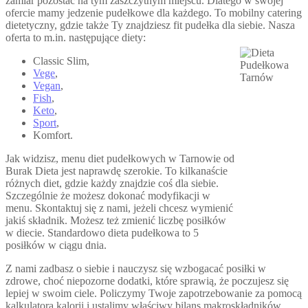
zamiar pozostać na tym zaszczytnym miejscu. Dlatego w swojej
ofercie mamy jedzenie pudełkowe dla każdego. To mobilny catering
dietetyczny, gdzie także Ty znajdziesz fit pudełka dla siebie. Nasza
oferta to m.in. następujące diety:
Classic Slim,
Vege
,
Vegan
,
Fish
,
Keto
,
Sport
,
Komfort.
Jak widzisz, menu diet pudełkowych w Tarnowie od
Burak Dieta jest naprawdę szerokie. To kilkanaście
różnych diet, gdzie każdy znajdzie coś dla siebie.
Szczególnie że możesz dokonać modyfikacji w
menu. Skontaktuj się z nami, jeżeli chcesz wymienić
jakiś składnik. Możesz też zmienić liczbę posiłków
w diecie. Standardowo dieta pudełkowa to 5
posiłków w ciągu dnia.
Z nami zadbasz o siebie i nauczysz się wzbogacać posiłki w
zdrowe, choć niepozorne dodatki, które sprawią, że poczujesz się
lepiej w swoim ciele. Policzymy Twoje zapotrzebowanie za pomocą
kalkulatora kalorii i ustalimy właściwy bilans makroskładników.