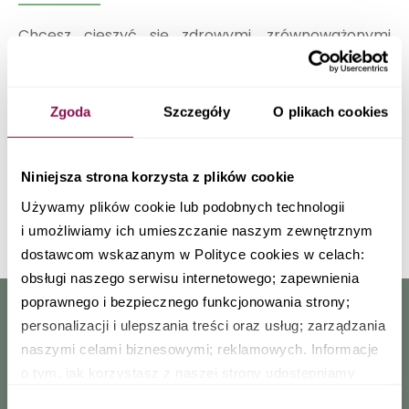
Chcesz cieszyć się zdrowymi, zrównoważonymi
posiłkami, bez konieczności gotowania i
skomplikowanych przygotowań?
Catering
Dietetyczny
Burak Dieta ma dla Ciebie idealne
Zgoda
Szczegóły
O plikach cookies
rozwiązanie! Nasze dietetycznie zbilansowane
pudełka dostarczają pełnowartościowe posiłki
Niniejsza strona korzysta z plików cookie
prosto pod Twoje drzwi, o każdej porze dnia i nocy.
Używamy plików cookie lub podobnych technologii
i umożliwiamy ich umieszczanie naszym zewnętrznym
Rozwiń
dostawcom wskazanym w Polityce cookies w celach:
obsługi naszego serwisu internetowego; zapewnienia
poprawnego i bezpiecznego funkcjonowania strony;
personalizacji i ulepszania treści oraz usług; zarządzania
Dane kontaktowe
naszymi celami biznesowymi; reklamowych. Informacje
o tym, jak korzystasz z naszej strony udostępniamy
kontakt@burakdieta.pl
partnerom społecznościowym, reklamowym i
+48 506 294 130
Wybór