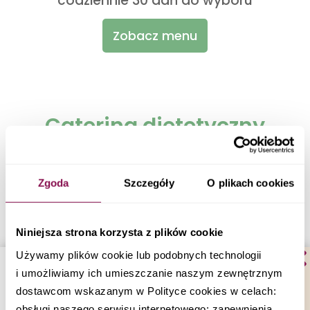
codziennie 30 dań do wyboru
Zobacz menu
Catering dietetyczny
Poznań
sprawdź gdzie jeszcze
Zgoda
Szczegóły
O plikach cookies
dowozimy
Niniejsza strona korzysta z plików cookie
Używamy plików cookie lub podobnych technologii
i umożliwiamy ich umieszczanie naszym zewnętrznym
dostawcom wskazanym w Polityce cookies w celach:
Catering Dietetyczny Kalisz
obsługi naszego serwisu internetowego; zapewnienia