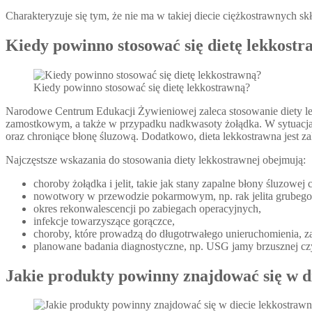
Charakteryzuje się tym, że nie ma w takiej diecie ciężkostrawnych skła
Kiedy powinno stosować się dietę lekkost
Kiedy powinno stosować się dietę lekkostrawną?
Narodowe Centrum Edukacji Żywieniowej zaleca stosowanie diety lek
zamostkowym, a także w przypadku nadkwasoty żołądka. W sytuacjac
oraz chroniące błonę śluzową. Dodatkowo, dieta lekkostrawna jest z
Najczęstsze wskazania do stosowania diety lekkostrawnej obejmują:
choroby żołądka i jelit, takie jak stany zapalne błony śluzow
nowotwory w przewodzie pokarmowym, np. rak jelita grubego
okres rekonwalescencji po zabiegach operacyjnych,
infekcje towarzyszące gorączce,
choroby, które prowadzą do długotrwałego unieruchomienia,
planowane badania diagnostyczne, np. USG jamy brzusznej cz
Jakie produkty powinny znajdować się w d