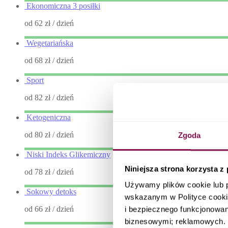
Ekonomiczna 3 posiłki
od 62 zł
/ dzień
Wegetariańska
od 68 zł
/ dzień
Sport
od 82 zł
/ dzień
Ketogeniczna
od 80 zł
/ dzień
Zgoda
Niski Indeks Glikemiczny
Niniejsza strona korzysta z
od 78 zł
/ dzień
Używamy plików cookie lub 
Sokowy detoks
wskazanym w Polityce cooki
od 66 zł
/ dzień
i bezpiecznego funkcjonowani
biznesowymi; reklamowych. I