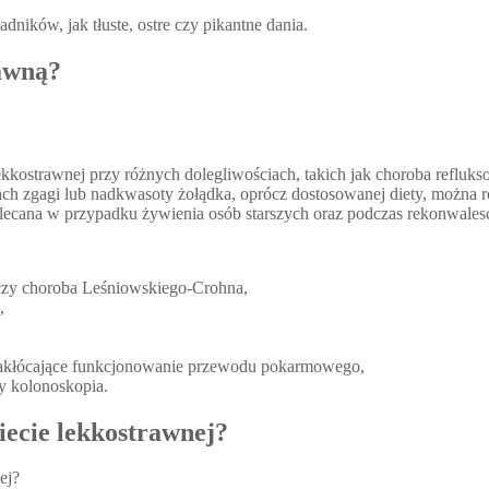
dników, jak tłuste, ostre czy pikantne dania.
rawną?
kostrawnej przy różnych dolegliwościach, takich jak choroba refluks
h zgagi lub nadkwasoty żołądka, oprócz dostosowanej diety, można r
alecana w przypadku żywienia osób starszych oraz podczas rekonwalesc
ej czy choroba Leśniowskiego-Crohna,
,
 zakłócające funkcjonowanie przewodu pokarmowego,
y kolonoskopia.
iecie lekkostrawnej?