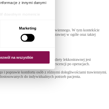
informacje z innymi danymi
ie. W dowolnym momencie
orzystając z możliwości
ki.
Marketing
owić wyzwanie dla naszego układu trawiennego. W tym kontekście
y się z bliska zasadom diety lekkostrawnej w ogóle oraz takiej
ezwól na wszystkie
sób może strawić. Głównym celem diety lekkostrawnej jest
strawnością lub w trakcie rekonwalescencji po operacjach.
o i poprawie komfortu osób z różnymi dolegliwościami trawiennymi.
 dostosowanych do indywidualnych potrzeb pacjenta.