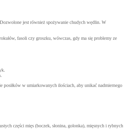
o. Dozwolone jest również spożywanie chudych wędlin. W
rokułów, fasoli czy groszku, wówczas, gdy ma się problemy ze
yk.
.
ie posiłków w umiarkowanych ilościach, aby unikać nadmiernego
ustych części mięs (boczek, słonina, golonka), mięsnych i rybnych