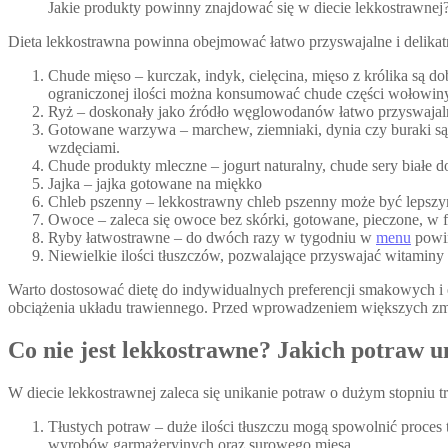
Jakie produkty powinny znajdować się w diecie lekkostrawnej
Dieta lekkostrawna powinna obejmować łatwo przyswajalne i delikat
Chude mięso – kurczak, indyk, cielęcina, mięso z królika są
ograniczonej ilości można konsumować chude części wołowin
Ryż – doskonały jako źródło węglowodanów łatwo przyswajal
Gotowane warzywa – marchew, ziemniaki, dynia czy buraki są 
wzdęciami.
Chude produkty mleczne – jogurt naturalny, chude sery białe d
Jajka – jajka gotowane na miękko
Chleb pszenny – lekkostrawny chleb pszenny może być lepszy
Owoce – zaleca się owoce bez skórki, gotowane, pieczone, w f
Ryby łatwostrawne – do dwóch razy w tygodniu w
menu
powin
Niewielkie ilości tłuszczów, pozwalające przyswajać witamin
Warto dostosować dietę do indywidualnych preferencji smakowych i
obciążenia układu trawiennego. Przed wprowadzeniem większych zmian
Co nie jest lekkostrawne? Jakich potraw u
W diecie lekkostrawnej zaleca się unikanie potraw o dużym stopniu t
Tłustych potraw – duże ilości tłuszczu mogą spowolnić proces 
wyrobów garmażeryjnych oraz surowego mięsa.