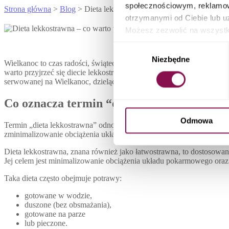
społecznościowym, reklamow
Strona główna
>
Blog
> Dieta lekkostrawna – co warto wiedzieć?
otrzymanymi od Ciebie lub u
Możesz zezwolić na wszystki
możesz sprawdzić swoje eleme
Wybór
zarządzania ustawieniami pl
Niezbędne
zgody
Wielkanoc to czas radości, świątecznych spotkań i oczywiście wyśmi
warto przyjrzeć się diecie lekkostrawnej, która pozwoli cieszyć się 
serwowanej na Wielkanoc, dzieląc się poradami dotyczącymi zdrowe
Co oznacza termin “dieta lekkostrawna”?
Odmowa
Termin „dieta lekkostrawna” odnosi się do planu żywieniowego opar
zminimalizowanie obciążenia układu trawiennego, co jest szczególni
Dieta lekkostrawna, znana również jako łatwostrawna, to dostosow
Jej celem jest minimalizowanie obciążenia układu pokarmowego oraz 
Taka dieta często obejmuje potrawy:
gotowane w wodzie,
duszone (bez obsmażania),
gotowane na parze
lub pieczone.