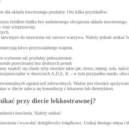
?
ne dla układu trawiennego produkty. Oto kilka przykładów:
 dobrym źródłem białka bez nadmiernego obciążenia układu trawienneg
y oraz wieprzowiny.
nych.
łatwiejsze do strawienia niż surowe warzywa. Należy jednak unikać b
ostarczają łatwo przyswajalnego wapnia.
m wyborem niż produkty pełnoziarniste.
ormie przecieranej bez drobnych pestek
ny znaleźć się chude ryby morskie takie jak: dorsz, mintaj, sola, tuńcz
y rozpuszczalne w tłuszczach A,D,E, K – w tym przypadku masło, oliwa
 ewentualnych ograniczeń zdrowotnych. Ważne jest również spożywan
 w diecie zaleca się konsultację z lekarzem lub dietetykiem.
nikać przy diecie lekkostrawnej?
rudności trawienia. Należy unikać:
trawienia i wywołać dolegliwości żołądkowe. Unikaj tłustego mięsa i tł