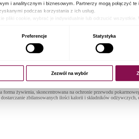
ym i analitycznym i biznesowym. Partnerzy mogą połączyć te 
zyskanymi podczas korzystania z ich usług.
e pliki cookie, wybrać je indywidualnie lub odrzucić wszystk
nty kontroli plików, cofnąć swoją zgodę lub sprzeciwić się, k
ików cookies a także poprzez zmianę ustawień Twojej przeglądar
Preferencje
Statystyka
enitego jedzenia. Jednak dla wielu z nas świąteczne uczty mogą stan
smakiem świąt bez obciążania żołądka. Dlatego w tym artykule przyjrzym
go odżywiania podczas tego wyjątkowego okresu.
Zezwól na wybór
Z
tego na łatwo przyswajalnych produktach, które organizm w prosty spo
e istotne w przypadku osób z problemami żołądkowymi, jelitowymi, nie
ana forma żywienia, skoncentrowana na ochronie przewodu pokarmoweg
dostarczanie zbilansowanych ilości kalorii i składników odżywczych,