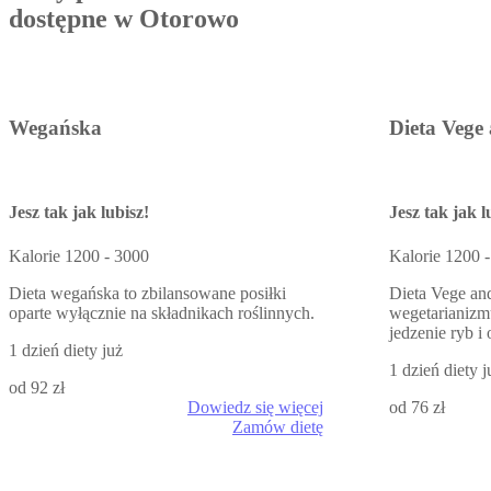
dostępne w Otorowo
Wegańska
Dieta Vege
Jesz tak jak lubisz!
Jesz tak jak l
Kalorie
1200 - 3000
Kalorie
1200 -
Dieta wegańska to zbilansowane posiłki
Dieta Vege an
oparte wyłącznie na składnikach roślinnych.
wegetarianizmu
jedzenie ryb 
1 dzień diety już
1 dzień diety j
od 92 zł
Dowiedz się więcej
od 76 zł
Zamów dietę