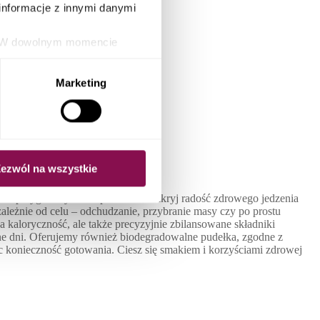
informacje z innymi danymi
ie. W dowolnym momencie
orzystając z możliwości
udełkowa
ki.
Marketing
ezwól na wszystkie
ielne przygotowywanie posiłków. Odkryj radość zdrowego jedzenia
eżnie od celu – odchudzanie, przybranie masy czy po prostu
kaloryczność, ale także precyzyjnie zbilansowane składniki
ne dni. Oferujemy również biodegradowalne pudełka, zgodne z
 konieczność gotowania. Ciesz się smakiem i korzyściami zdrowej