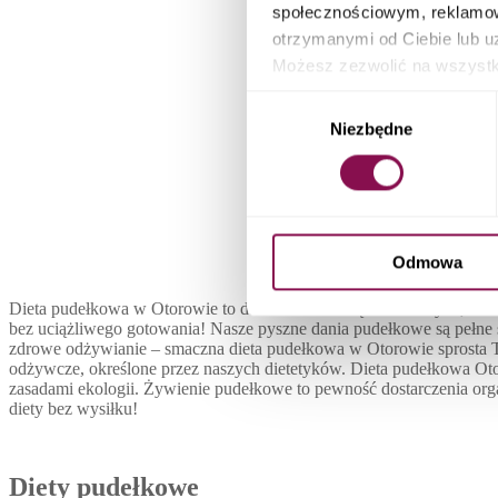
społecznościowym, reklamow
otrzymanymi od Ciebie lub u
Możesz zezwolić na wszystki
możesz sprawdzić swoje eleme
Wybór
Caterin
zarządzania ustawieniami pl
Niezbędne
zgody
Zamów die
Odmowa
Dieta pudełkowa w Otorowie to doskonałe rozwiązanie dla tych, któr
bez uciążliwego gotowania! Nasze pyszne dania pudełkowe są pełne
zdrowe odżywianie – smaczna dieta pudełkowa w Otorowie sprosta Two
odżywcze, określone przez naszych dietetyków. Dieta pudełkowa Ot
zasadami ekologii. Żywienie pudełkowe to pewność dostarczenia or
diety bez wysiłku!
Diety pudełkowe