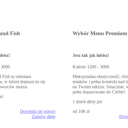
 and Fish
Wybór Menu Premium
ubisz!
Jesz tak jak lubisz!
 3000
Kalorie
1200 - 3000
d Fish to odmiana
Maksymalna elastyczność, ró
, w której dopuszcza się
smaków i pełna kontrola nad t
i owoców morza.
na Twoim talerzu. Smacznie, 
pełni dopasowane do Ciebie!
uż
1 dzień diety już
Dowiedz się więcej
od 108 zł
Zamów dietę
Dowi