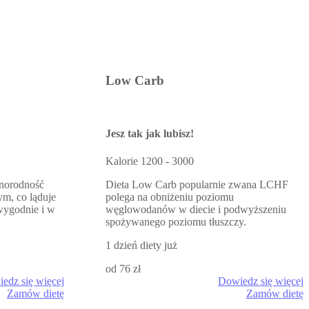
Low Carb
Jesz tak jak lubisz!
Kalorie
1200 - 3000
żnorodność
Dieta Low Carb popularnie zwana LCHF
ym, co ląduje
polega na obniżeniu poziomu
wygodnie i w
węglowodanów w diecie i podwyższeniu
spożywanego poziomu tłuszczy.
1 dzień diety już
od 76 zł
edz się więcej
Dowiedz się więcej
Zamów dietę
Zamów dietę