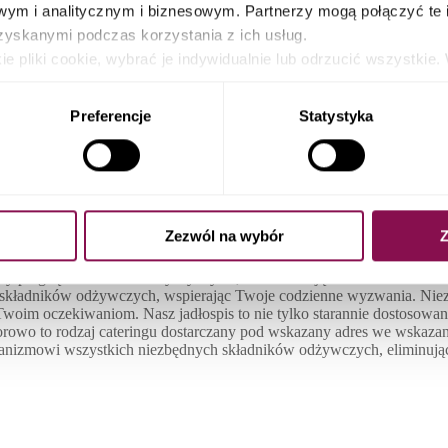
ym i analitycznym i biznesowym. Partnerzy mogą połączyć te 
zyskanymi podczas korzystania z ich usług.
e pliki cookie, wybrać je indywidualnie lub odrzucić wszystk
nty kontroli plików, cofnąć swoją zgodę lub sprzeciwić się, k
g Dietetyczny Otorowo - Dieta P
ików cookies a także poprzez zmianę ustawień Twojej przeglądar
Preferencje
Statystyka
tę
Zezwól na wybór
Z
zy pragną zadbać o zdrowy styl życia, lecz nie mają czasu na samodz
 składników odżywczych, wspierając Twoje codzienne wyzwania. Niezal
im oczekiwaniom. Nasz jadłospis to nie tylko starannie dostosowana 
orowo to rodzaj cateringu dostarczany pod wskazany adres we wskaza
ganizmowi wszystkich niezbędnych składników odżywczych, eliminując