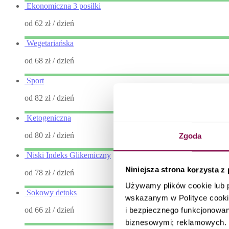
Ekonomiczna 3 posiłki
od 62 zł
/ dzień
Wegetariańska
od 68 zł
/ dzień
Sport
od 82 zł
/ dzień
Ketogeniczna
od 80 zł
/ dzień
Zgoda
Niski Indeks Glikemiczny
Niniejsza strona korzysta z
od 78 zł
/ dzień
Używamy plików cookie lub 
Sokowy detoks
wskazanym w Polityce cooki
od 66 zł
/ dzień
i bezpiecznego funkcjonowani
biznesowymi; reklamowych. I