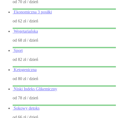
od 70 zł
/ dzień
Ekonomiczna 3 posiłki
od 62 zł
/ dzień
Wegetariańska
od 68 zł
/ dzień
Sport
od 82 zł
/ dzień
Ketogeniczna
od 80 zł
/ dzień
Niski Indeks Glikemiczny
od 78 zł
/ dzień
Sokowy detoks
od 66 zł
/ dzień