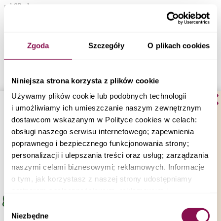
od 92 zł
Dowiedz się więcej
Zamów dietę
Zgoda
Szczegóły
O plikach cookies
Niniejsza strona korzysta z plików cookie
Używamy plików cookie lub podobnych technologii
i umożliwiamy ich umieszczanie naszym zewnętrznym
dostawcom wskazanym w Polityce cookies w celach:
obsługi naszego serwisu internetowego; zapewnienia
poprawnego i bezpiecznego funkcjonowania strony;
personalizacji i ulepszania treści oraz usług; zarządzania
naszymi celami biznesowymi; reklamowych. Informacje
o tym, jak korzystasz z naszej strony udostępniamy
partnerom społecznościowym, reklamowym i
analitycznym i biznesowym. Partnerzy mogą połączyć te
Wybór
informacje z innymi danymi otrzymanymi od Ciebie lub
Niezbędne
zgody