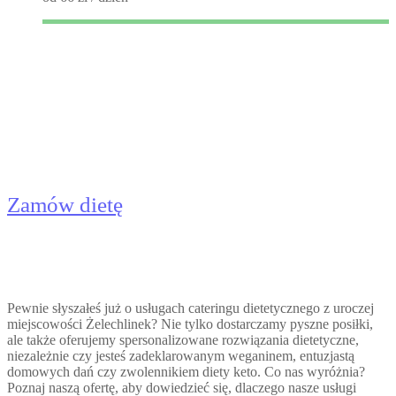
Catering Dietetyczny
Żelechlinek - Dieta Pudełkowa
Zamów dietę
Pewnie słyszałeś już o usługach cateringu dietetycznego z uroczej
miejscowości Żelechlinek? Nie tylko dostarczamy pyszne posiłki,
ale także oferujemy spersonalizowane rozwiązania dietetyczne,
niezależnie czy jesteś zadeklarowanym weganinem, entuzjastą
domowych dań czy zwolennikiem diety keto. Co nas wyróżnia?
Poznaj naszą ofertę, aby dowiedzieć się, dlaczego nasze usługi