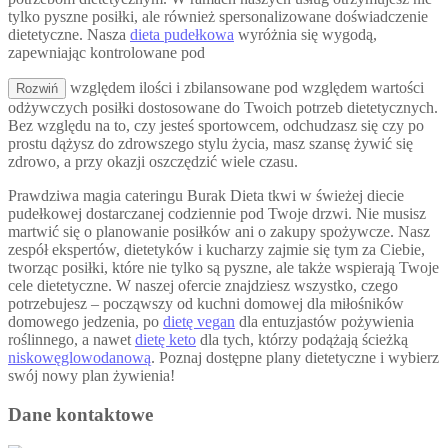
tylko pyszne posiłki, ale również spersonalizowane doświadczenie
dietetyczne. Nasza
dieta pudełkowa
wyróżnia się wygodą,
zapewniając kontrolowane pod
względem ilości i zbilansowane pod względem wartości
Rozwiń
odżywczych posiłki dostosowane do Twoich potrzeb dietetycznych.
Bez względu na to, czy jesteś sportowcem, odchudzasz się czy po
prostu dążysz do zdrowszego stylu życia, masz szansę żywić się
zdrowo, a przy okazji oszczędzić wiele czasu.
Prawdziwa magia cateringu Burak Dieta tkwi w świeżej diecie
pudełkowej dostarczanej codziennie pod Twoje drzwi. Nie musisz
martwić się o planowanie posiłków ani o zakupy spożywcze. Nasz
zespół ekspertów, dietetyków i kucharzy zajmie się tym za Ciebie,
tworząc posiłki, które nie tylko są pyszne, ale także wspierają Twoje
cele dietetyczne. W naszej ofercie znajdziesz wszystko, czego
potrzebujesz – począwszy od kuchni domowej dla miłośników
domowego jedzenia, po
dietę vegan
dla entuzjastów pożywienia
roślinnego, a nawet
dietę keto
dla tych, którzy podążają ścieżką
niskowęglowodanową
. Poznaj dostępne plany dietetyczne i wybierz
swój nowy plan żywienia!
Dane kontaktowe