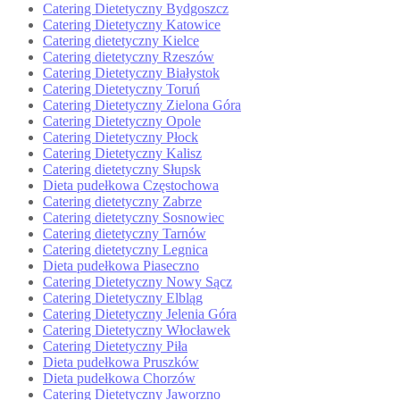
Catering Dietetyczny Bydgoszcz
Catering Dietetyczny Katowice
Catering dietetyczny Kielce
Catering dietetyczny Rzeszów
Catering Dietetyczny Białystok
Catering Dietetyczny Toruń
Catering Dietetyczny Zielona Góra
Catering Dietetyczny Opole
Catering Dietetyczny Płock
Catering Dietetyczny Kalisz
Catering dietetyczny Słupsk
Dieta pudełkowa Częstochowa
Catering dietetyczny Zabrze
Catering dietetyczny Sosnowiec
Catering dietetyczny Tarnów
Catering dietetyczny Legnica
Dieta pudełkowa Piaseczno
Catering Dietetyczny Nowy Sącz
Catering Dietetyczny Elbląg
Catering Dietetyczny Jelenia Góra
Catering Dietetyczny Włocławek
Catering Dietetyczny Piła
Dieta pudełkowa Pruszków
Dieta pudełkowa Chorzów
Catering Dietetyczny Jaworzno