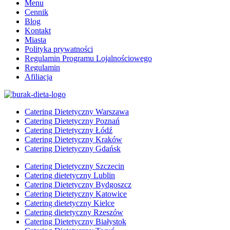
Menu
Cennik
Blog
Kontakt
Miasta
Polityka prywatności
Regulamin Programu Lojalnościowego
Regulamin
Afiliacja
Catering Dietetyczny Warszawa
Catering Dietetyczny Poznań
Catering Dietetyczny Łódź
Catering Dietetyczny Kraków
Catering Dietetyczny Gdańsk
Catering Dietetyczny Szczecin
Catering dietetyczny Lublin
Catering Dietetyczny Bydgoszcz
Catering Dietetyczny Katowice
Catering dietetyczny Kielce
Catering dietetyczny Rzeszów
Catering Dietetyczny Białystok