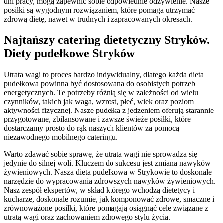
dni pracy, mogą zapewnić sobie odpowiednie odżywienie. Nasze
posiłki są wygodnym rozwiązaniem, które pomaga utrzymać
zdrową dietę, nawet w trudnych i zapracowanych okresach.
Najtańszy catering dietetyczny Stryków.
Diety pudełkowe Stryków
Utrata wagi to proces bardzo indywidualny, dlatego każda dieta
pudełkowa powinna być dostosowana do osobistych potrzeb
energetycznych. Te potrzeby różnią się w zależności od wielu
czynników, takich jak waga, wzrost, płeć, wiek oraz poziom
aktywności fizycznej. Nasze pudełka z jedzeniem oferują starannie
przygotowane, zbilansowane i zawsze świeże posiłki, które
dostarczamy prosto do rąk naszych klientów za pomocą
niezawodnego mobilnego cateringu.
Warto zdawać sobie sprawę, że utrata wagi nie sprowadza się
jedynie do silnej woli. Kluczem do sukcesu jest zmiana nawyków
żywieniowych. Nasza dieta pudełkowa w Strykowie to doskonałe
narzędzie do wypracowania zdrowszych nawyków żywieniowych.
Nasz zespół ekspertów, w skład którego wchodzą dietetycy i
kucharze, doskonale rozumie, jak komponować zdrowe, smaczne i
zrównoważone posiłki, które pomagają osiągnąć cele związane z
utratą wagi oraz zachowaniem zdrowego stylu życia.