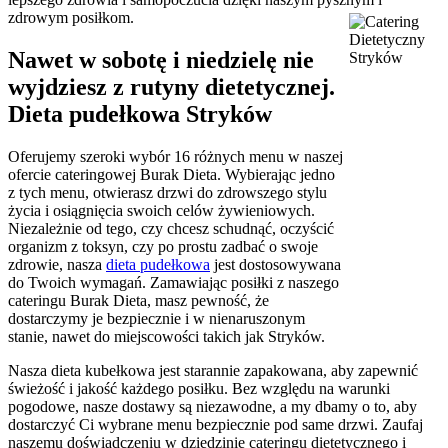
zdrowym posiłkom.
Nawet w sobotę i niedzielę nie
wyjdziesz z rutyny dietetycznej.
Dieta pudełkowa Stryków
Oferujemy szeroki wybór 16 różnych menu w naszej
ofercie cateringowej Burak Dieta. Wybierając jedno
z tych menu, otwierasz drzwi do zdrowszego stylu
życia i osiągnięcia swoich celów żywieniowych.
Niezależnie od tego, czy chcesz schudnąć, oczyścić
organizm z toksyn, czy po prostu zadbać o swoje
zdrowie, nasza
dieta pudełkowa
jest dostosowywana
do Twoich wymagań. Zamawiając posiłki z naszego
cateringu Burak Dieta, masz pewność, że
dostarczymy je bezpiecznie i w nienaruszonym
stanie, nawet do miejscowości takich jak Stryków.
Nasza dieta kubełkowa jest starannie zapakowana, aby zapewnić
świeżość i jakość każdego posiłku. Bez względu na warunki
pogodowe, nasze dostawy są niezawodne, a my dbamy o to, aby
dostarczyć Ci wybrane menu bezpiecznie pod same drzwi. Zaufaj
naszemu doświadczeniu w dziedzinie cateringu dietetycznego i