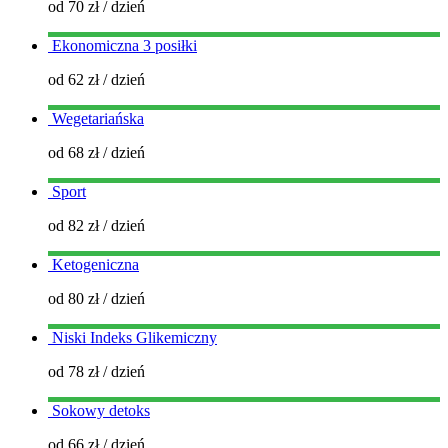
od 70 zł
/ dzień
Ekonomiczna 3 posiłki
od 62 zł
/ dzień
Wegetariańska
od 68 zł
/ dzień
Sport
od 82 zł
/ dzień
Ketogeniczna
od 80 zł
/ dzień
Niski Indeks Glikemiczny
od 78 zł
/ dzień
Sokowy detoks
od 66 zł
/ dzień