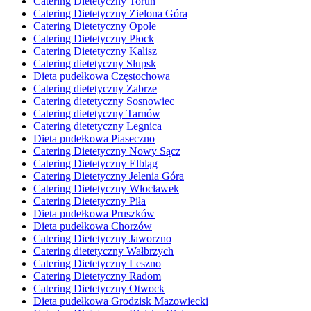
Catering Dietetyczny Toruń
Catering Dietetyczny Zielona Góra
Catering Dietetyczny Opole
Catering Dietetyczny Płock
Catering Dietetyczny Kalisz
Catering dietetyczny Słupsk
Dieta pudełkowa Częstochowa
Catering dietetyczny Zabrze
Catering dietetyczny Sosnowiec
Catering dietetyczny Tarnów
Catering dietetyczny Legnica
Dieta pudełkowa Piaseczno
Catering Dietetyczny Nowy Sącz
Catering Dietetyczny Elbląg
Catering Dietetyczny Jelenia Góra
Catering Dietetyczny Włocławek
Catering Dietetyczny Piła
Dieta pudełkowa Pruszków
Dieta pudełkowa Chorzów
Catering Dietetyczny Jaworzno
Catering dietetyczny Wałbrzych
Catering Dietetyczny Leszno
Catering Dietetyczny Radom
Catering Dietetyczny Otwock
Dieta pudełkowa Grodzisk Mazowiecki