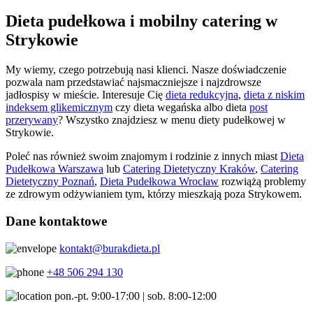
Dieta pudełkowa i mobilny catering w
Strykowie
My wiemy, czego potrzebują nasi klienci. Nasze doświadczenie
pozwala nam przedstawiać najsmaczniejsze i najzdrowsze
jadłospisy w mieście. Interesuje Cię
dieta redukcyjna
,
dieta z niskim
indeksem glikemicznym
czy dieta wegańska albo dieta
post
przerywany
? Wszystko znajdziesz w menu diety pudełkowej w
Strykowie.
Poleć nas również swoim znajomym i rodzinie z innych miast
Dieta
Pudełkowa Warszawa
lub
Catering Dietetyczny Kraków
,
Catering
Dietetyczny Poznań
,
Dieta Pudełkowa Wrocław
rozwiążą problemy
ze zdrowym odżywianiem tym, którzy mieszkają poza Strykowem.
Dane kontaktowe
kontakt@burakdieta.pl
+48 506 294 130
pon.-pt. 9:00-17:00 | sob. 8:00-12:00