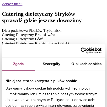
Zobacz menu
Catering dietetyczny Stryków
sprawdź gdzie jeszcze dowozimy
Dieta pudełkowa Piotrków Trybunalski
Catering Dietetyczny Bronisławów
Catering Dietetyczny Łódź
Catering Dietetyczny Konstantynów Łódzki
Catering Dietetyczny Tomaszów Mazowiecki
Catering Dietetyczny Bełchatów
Catering Dietetyczny Aleksandrów Łódzki
Catering Dietetyczny Kutno
Zgoda
Szczegóły
O plikach cookies
Catering Dietetyczny Pabianice
Catering Dietetyczny Zduńska Wola
Catering Dietetyczny Sieradz
Catering Dietetyczny Łask
Niniejsza strona korzysta z plików cookie
Catering Dietetyczny Żychlin
Catering Dietetyczny Tuszyn
Używamy plików cookie lub podobnych technologii
Dieta pudełkowa Miedniewice
i umożliwiamy ich umieszczanie naszym zewnętrznym
Dietetyczny catering Kowiesy
Dietetyczny catering z Bolimowa
dostawcom wskazanym w Polityce cookies w celach:
Catering dietetyczny w miejscowości Nieborów
obsługi naszego serwisu internetowego; zapewnienia