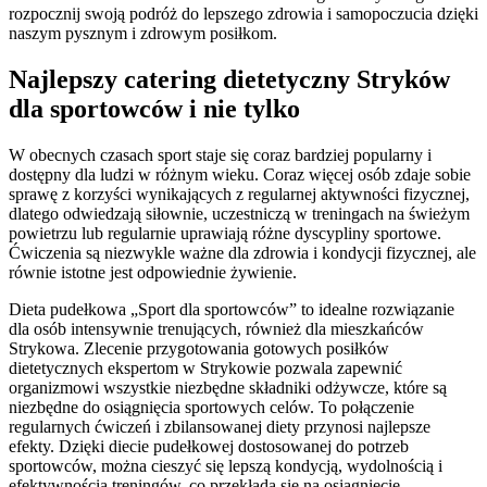
rozpocznij swoją podróż do lepszego zdrowia i samopoczucia dzięki
naszym pysznym i zdrowym posiłkom.
Najlepszy catering dietetyczny Stryków
dla sportowców i nie tylko
W obecnych czasach sport staje się coraz bardziej popularny i
dostępny dla ludzi w różnym wieku. Coraz więcej osób zdaje sobie
sprawę z korzyści wynikających z regularnej aktywności fizycznej,
dlatego odwiedzają siłownie, uczestniczą w treningach na świeżym
powietrzu lub regularnie uprawiają różne dyscypliny sportowe.
Ćwiczenia są niezwykle ważne dla zdrowia i kondycji fizycznej, ale
równie istotne jest odpowiednie żywienie.
Dieta pudełkowa „Sport dla sportowców” to idealne rozwiązanie
dla osób intensywnie trenujących, również dla mieszkańców
Strykowa. Zlecenie przygotowania gotowych posiłków
dietetycznych ekspertom w Strykowie pozwala zapewnić
organizmowi wszystkie niezbędne składniki odżywcze, które są
niezbędne do osiągnięcia sportowych celów. To połączenie
regularnych ćwiczeń i zbilansowanej diety przynosi najlepsze
efekty. Dzięki diecie pudełkowej dostosowanej do potrzeb
sportowców, można cieszyć się lepszą kondycją, wydolnością i
efektywnością treningów, co przekłada się na osiągnięcie