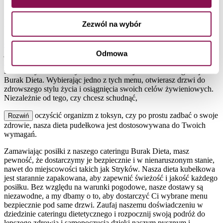
Catering Dietetyczny Stryków – Dieta
Pudełkowa
Zezwól na wybór
Catering dietetyczny
Stryków, dowożony do dowolnego miejsca to
jadłospis opracowywany na podstawie indywidualnego
Odmowa
zapotrzebowania na kalorie
i składniki odżywcze. Oferujemy
szeroki wybór 16 różnych menu w naszej ofercie cateringowej
Burak Dieta. Wybierając jedno z tych menu, otwierasz drzwi do
zdrowszego stylu życia i osiągnięcia swoich celów żywieniowych.
Niezależnie od tego, czy chcesz schudnąć,
oczyścić organizm z toksyn, czy po prostu zadbać o swoje
Rozwiń
zdrowie, nasza dieta pudełkowa jest dostosowywana do Twoich
wymagań.
Zamawiając posiłki z naszego cateringu Burak Dieta, masz
pewność, że dostarczymy je bezpiecznie i w nienaruszonym stanie,
nawet do miejscowości takich jak Stryków. Nasza dieta kubełkowa
jest starannie zapakowana, aby zapewnić świeżość i jakość każdego
posiłku. Bez względu na warunki pogodowe, nasze dostawy są
niezawodne, a my dbamy o to, aby dostarczyć Ci wybrane menu
bezpiecznie pod same drzwi. Zaufaj naszemu doświadczeniu w
dziedzinie cateringu dietetycznego i rozpocznij swoją podróż do
lepszego zdrowia i samopoczucia dzięki naszym pysznym i