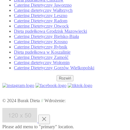
Catering Dietetyczny Jaworzno
Catering dietetyczny Wałbrzych
Catering Dietetyczny Leszno
Catering Dietetyczny Radom
Catering Dietetyczny Otwock
Dieta pudełkowa Grodzisk Mazowiecki
Catering Dietetyczny Bielsko-Biała
Catering Dietetyczny Krosno
Catering Dietetyczny Rybnik
Dieta pudełkowa w Koszalinie
Catering Dietetyczny Zamość
Catering dietetyczny Wołomin
Catering Dietetyczny Gorzów Wielkopolski
Rozwiń
© 2024 Burak Dieta
//
Wdrożenie:
Please add menu to "primary" location.