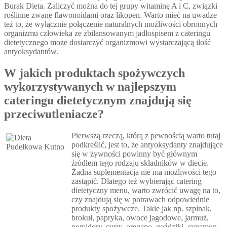
Burak Dieta. Zaliczyć można do tej grupy witaminę A i C, związki
roślinne zwane flawonoidami oraz likopen. Warto mieć na uwadze
też to, że wyłącznie połączenie naturalnych możliwości obronnych
organizmu człowieka ze zbilansowanym jadłospisem z cateringu
dietetycznego może dostarczyć organizmowi wystarczającą ilość
antyoksydantów.
W jakich produktach spożywczych
wykorzystywanych w najlepszym
cateringu dietetycznym znajdują się
przeciwutleniacze?
Pierwszą rzeczą, którą z pewnością warto tutaj
podkreślić, jest to, że antyoksydanty znajdujące
się w żywności powinny być głównym
źródłem tego rodzaju składników w diecie.
Żadna suplementacja nie ma możliwości tego
zastąpić. Dlatego też wybierając catering
dietetyczny menu, warto zwrócić uwagę na to,
czy znajdują się w potrawach odpowiednie
produkty spożywcze. Takie jak np. szpinak,
brokuł, papryka, owoce jagodowe, jarmuż,
pomidory, curry, oregano, goździki, cynamon.