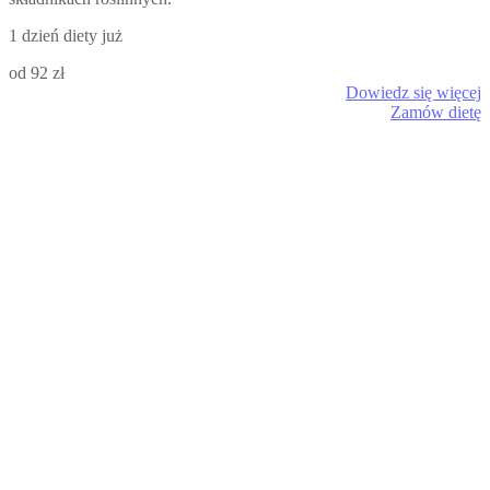
1 dzień diety już
od 92 zł
Dowiedz się więcej
Zamów dietę