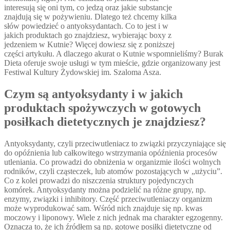
interesują się oni tym, co jedzą oraz jakie substancje
znajdują się w pożywieniu. Dlatego też chcemy kilka
słów powiedzieć o antyoksydantach. Co to jest i w
jakich produktach go znajdziesz, wybierając boxy z
jedzeniem w Kutnie? Więcej dowiesz się z poniższej
części artykułu. A dlaczego akurat o Kutnie wspomnieliśmy? Burak
Dieta oferuje swoje usługi w tym mieście, gdzie organizowany jest
Festiwal Kultury Żydowskiej im. Szaloma Asza.
Czym są antyoksydanty i w jakich
produktach spożywczych w gotowych
posiłkach dietetycznych je znajdziesz?
Antyoksydanty, czyli przeciwutleniacz to związki przyczyniające się
do opóźnienia lub całkowitego wstrzymania opóźnienia procesów
utleniania. Co prowadzi do obniżenia w organizmie ilości wolnych
rodników, czyli cząsteczek, lub atomów pozostających w „użyciu”.
Co z kolei prowadzi do niszczenia struktury pojedynczych
komórek. Antyoksydanty można podzielić na różne grupy, np.
enzymy, związki i inhibitory. Część przeciwutleniaczy organizm
może wyprodukować sam. Wśród nich znajduje się np. kwas
moczowy i liponowy. Wiele z nich jednak ma charakter egzogenny.
Oznacza to, że ich źródłem są np. gotowe posiłki dietetyczne od