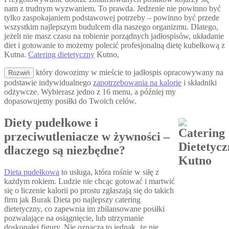
nam z trudnym wyzwaniem. To prawda. Jedzenie nie powinno być
tylko zaspokajaniem podstawowej potrzeby – powinno być przede
wszystkim najlepszym budulcem dla naszego organizmu. Dlatego,
jeżeli nie masz czasu na robienie porządnych jadłospisów, układanie
diet i gotowanie to możemy polecić profesjonalną dietę kubełkową z
Kutna.
Catering dietetyczny
Kutno,
który dowozimy w mieście to jadłospis opracowywany na
Rozwiń
podstawie indywidualnego
zapotrzebowania na kalorie
i składniki
odżywcze. Wybierasz jedno z 16 menu, a później my
dopasowujemy posiłki do Twoich celów.
Diety pudełkowe i
przeciwutleniacze w żywności –
dlaczego są niezbędne?
Dieta pudełkowa
to usługa, która rośnie w siłę z
każdym rokiem. Ludzie nie chcąc gotować i martwić
się o liczenie kalorii po prostu zgłaszają się do takich
firm jak Burak Dieta po najlepszy catering
dietetyczny, co zapewnia im zbilansowane posiłki
pozwalające na osiągnięcie, lub utrzymanie
doskonałej figury. Nie oznacza to jednak, że nie