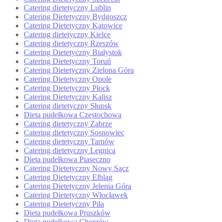
Catering dietetyczny Lublin
Catering Dietetyczny Bydgoszcz
Catering Dietetyczny Katowice
Catering dietetyczny Kielce
Catering dietetyczny Rzeszów
Catering Dietetyczny Białystok
Catering Dietetyczny Toruń
Catering Dietetyczny Zielona Góra
Catering Dietetyczny Opole
Catering Dietetyczny Płock
Catering Dietetyczny Kalisz
Catering dietetyczny Słupsk
Dieta pudełkowa Częstochowa
Catering dietetyczny Zabrze
Catering dietetyczny Sosnowiec
Catering dietetyczny Tarnów
Catering dietetyczny Legnica
Dieta pudełkowa Piaseczno
Catering Dietetyczny Nowy Sącz
Catering Dietetyczny Elbląg
Catering Dietetyczny Jelenia Góra
Catering Dietetyczny Włocławek
Catering Dietetyczny Piła
Dieta pudełkowa Pruszków
Dieta pudełkowa Chorzów