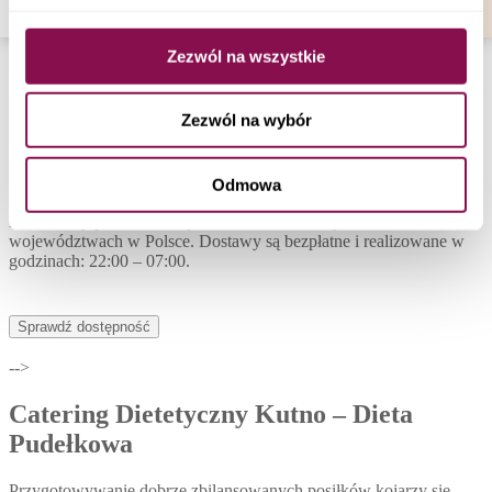
Catering dietetyczny Jeżów
Catering dietetyczny Rogów
Dietetyczny catering Andrespol
Zezwól na wszystkie
Pokaż więcej
DOSTAWY
Zezwól na wybór
Bezpłatne dostawy
w godzinach 22:00 - 07:00
Odmowa
Nasze diety pudełkowe są dostarczane we wszystkich
województwach w Polsce. Dostawy są bezpłatne i realizowane w
godzinach: 22:00 – 07:00.
Sprawdź dostępność
-->
Catering Dietetyczny Kutno – Dieta
Pudełkowa
Przygotowywanie dobrze zbilansowanych posiłków kojarzy się