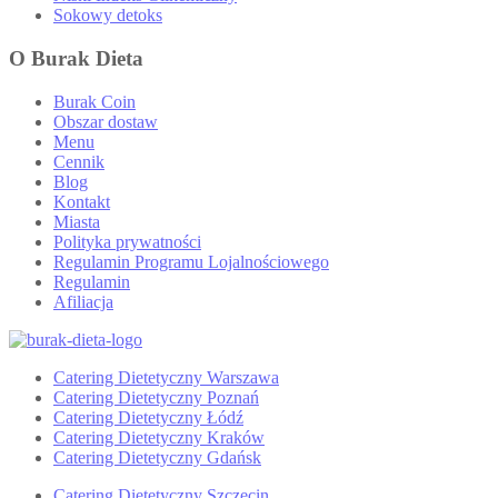
Sokowy detoks
O Burak Dieta
Burak Coin
Obszar dostaw
Menu
Cennik
Blog
Kontakt
Miasta
Polityka prywatności
Regulamin Programu Lojalnościowego
Regulamin
Afiliacja
Catering Dietetyczny Warszawa
Catering Dietetyczny Poznań
Catering Dietetyczny Łódź
Catering Dietetyczny Kraków
Catering Dietetyczny Gdańsk
Catering Dietetyczny Szczecin