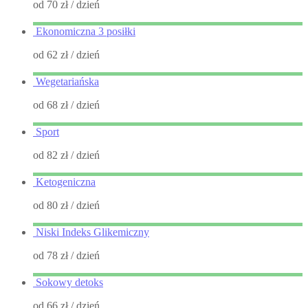
od 70 zł
/ dzień
Ekonomiczna 3 posiłki
od 62 zł
/ dzień
Wegetariańska
od 68 zł
/ dzień
Sport
od 82 zł
/ dzień
Ketogeniczna
od 80 zł
/ dzień
Niski Indeks Glikemiczny
od 78 zł
/ dzień
Sokowy detoks
od 66 zł
/ dzień