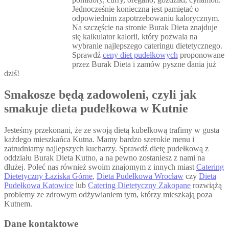
Jednocześnie konieczna jest pamiętać o
odpowiednim zapotrzebowaniu kalorycznym.
Na szczęście na stronie Burak Dieta znajduje
się kalkulator kalorii, który pozwala na
wybranie najlepszego cateringu dietetycznego.
Sprawdź
ceny diet pudełkowych
proponowane
przez Burak Dieta i zamów pyszne dania już
dziś!
Smakosze będą zadowoleni, czyli jak
smakuje dieta pudełkowa w Kutnie
Jesteśmy przekonani, że ze swoją dietą kubełkową trafimy w gusta
każdego mieszkańca Kutna. Mamy bardzo szerokie menu i
zatrudniamy najlepszych kucharzy. Sprawdź dietę pudełkową z
oddziału Burak Dieta Kutno, a na pewno zostaniesz z nami na
dłużej. Poleć nas również swoim znajomym z innych miast
Catering
Dietetyczny Łaziska Górne
,
Dieta Pudełkowa Wrocław
czy
Dieta
Pudełkowa Katowice
lub
Catering Dietetyczny Zakopane
rozwiążą
problemy ze zdrowym odżywianiem tym, którzy mieszkają poza
Kutnem.
Dane kontaktowe