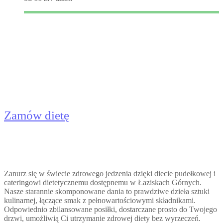
Catering Dietetyczny Łaziska
Górne - Dieta Pudełkowa
Zamów dietę
Zanurz się w świecie zdrowego jedzenia dzięki diecie pudełkowej i
cateringowi dietetycznemu dostępnemu w Łaziskach Górnych.
Nasze starannie skomponowane dania to prawdziwe dzieła sztuki
kulinarnej, łączące smak z pełnowartościowymi składnikami.
Odpowiednio zbilansowane posiłki, dostarczane prosto do Twojego
drzwi, umożliwią Ci utrzymanie zdrowej diety bez wyrzeczeń.