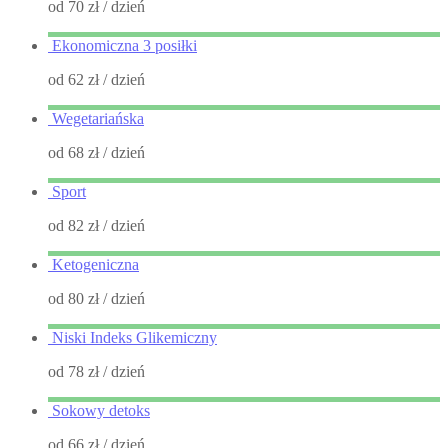
od 70 zł
/ dzień
Ekonomiczna 3 posiłki
od 62 zł
/ dzień
Wegetariańska
od 68 zł
/ dzień
Sport
od 82 zł
/ dzień
Ketogeniczna
od 80 zł
/ dzień
Niski Indeks Glikemiczny
od 78 zł
/ dzień
Sokowy detoks
od 66 zł
/ dzień