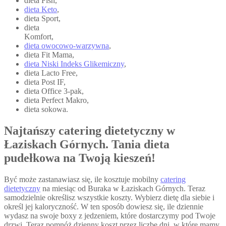
dieta Fish,
dieta Keto
,
dieta Sport,
dieta
Komfort,
dieta owocowo-warzywna
,
dieta Fit Mama,
dieta Niski Indeks Glikemiczny
,
dieta Lacto Free,
dieta Post IF,
dieta Office 3-pak,
dieta Perfect Makro,
dieta sokowa.
Najtańszy catering dietetyczny w
Łaziskach Górnych. Tania dieta
pudełkowa na Twoją kieszeń!
Być może zastanawiasz się, ile kosztuje mobilny
catering
dietetyczny
na miesiąc od Buraka w Łaziskach Górnych. Teraz
samodzielnie określisz wszystkie koszty. Wybierz dietę dla siebie i
określ jej kaloryczność. W ten sposób dowiesz się, ile dziennie
wydasz na swoje boxy z jedzeniem, które dostarczymy pod Twoje
drzwi. Teraz pomnóż dzienny koszt przez liczbę dni, w które mamy