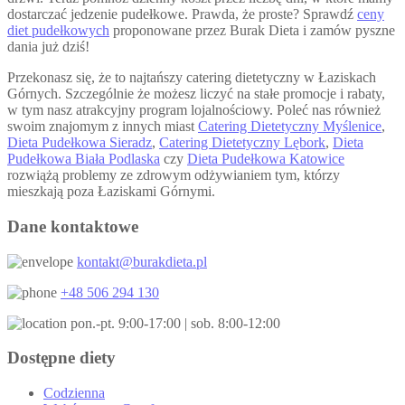
dostarczać jedzenie pudełkowe. Prawda, że proste? Sprawdź
ceny
diet pudełkowych
proponowane przez Burak Dieta i zamów pyszne
dania już dziś!
Przekonasz się, że to najtańszy catering dietetyczny w Łaziskach
Górnych. Szczególnie że możesz liczyć na stałe promocje i rabaty,
w tym nasz atrakcyjny program lojalnościowy. Poleć nas również
swoim znajomym z innych miast
Catering Dietetyczny Myślenice
,
Dieta Pudełkowa Sieradz
,
Catering Dietetyczny Lębork
,
Dieta
Pudełkowa Biała Podlaska
czy
Dieta Pudełkowa Katowice
rozwiążą problemy ze zdrowym odżywianiem tym, którzy
mieszkają poza Łaziskami Górnymi.
Dane kontaktowe
kontakt@burakdieta.pl
+48 506 294 130
pon.-pt. 9:00-17:00 | sob. 8:00-12:00
Dostępne diety
Codzienna