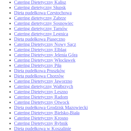
Catering Dietetyczny Kalisz
Catering dietetyczny Słupsk
Dieta pudełkowa Częstochowa
Catering dietetyczny Zabrze
Catering dietetyczny Sosnowiec
Catering dietetyczny Tarnów
Catering dietetyczny Legnica
Dieta pudełkowa Piaseczno
Catering Dietetyczny Nowy Sącz
Catering Dietetyczny Elbląg
Catering Dietetyczny Jelenia Góra
Catering Dietetyczny Włocławek
Catering Dietetyczny Piła
Dieta pudełkowa Pruszków
Dieta pudełkowa Chorzów
Catering Dietetyczny Jaworzno
Catering dietetyczny Wałbrzych
Catering Dietetyczny Leszno
Catering Dietetyczny Radom
Catering Dietetyczny Otwock
Dieta pudełkowa Grodzisk Mazowiecki
Catering Dietetyczny Bielsko-Biała
Catering Dietetyczny Krosno
Catering Dietetyczny Rybnik
Dieta pudełkowa w Koszalinie