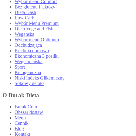
Wybór menu Comfort
Bez glutenu i laktozy
Dieta Dash
Low Carb
Wybór Menu Premium
Dieta Vege and Fish
Wegańska
Wybór menu Optimum
Odchudzająca
Kuchnia domowa
Ekonomiczna 3 posiłki
Wegetariańska
Sport
Ketogeniczna
Niski Indeks Glikemiczny
Sokowy detoks
O Burak Dieta
Burak Coin
Obszar dostaw
Menu
Cennik
Blog
Kontakt