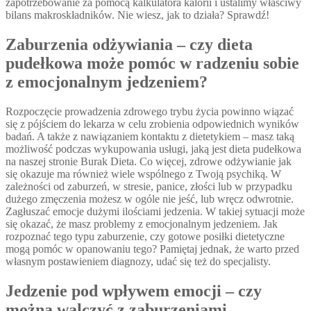
zapotrzebowanie za pomocą kalkulatora kalorii i ustalimy właściwy
bilans makroskładników. Nie wiesz, jak to działa? Sprawdź!
Zaburzenia odżywiania – czy dieta
pudełkowa może pomóc w radzeniu sobie
z emocjonalnym jedzeniem?
Rozpoczęcie prowadzenia zdrowego trybu życia powinno wiązać
się z pójściem do lekarza w celu zrobienia odpowiednich wyników
badań. A także z nawiązaniem kontaktu z dietetykiem – masz taką
możliwość podczas wykupowania usługi, jaką jest dieta pudełkowa
na naszej stronie Burak Dieta. Co więcej, zdrowe odżywianie jak
się okazuje ma również wiele wspólnego z Twoją psychiką. W
zależności od zaburzeń, w stresie, panice, złości lub w przypadku
dużego zmęczenia możesz w ogóle nie jeść, lub wręcz odwrotnie.
Zagłuszać emocje dużymi ilościami jedzenia. W takiej sytuacji może
się okazać, że masz problemy z emocjonalnym jedzeniem. Jak
rozpoznać tego typu zaburzenie, czy gotowe posiłki dietetyczne
mogą pomóc w opanowaniu tego? Pamiętaj jednak, że warto przed
własnym postawieniem diagnozy, udać się też do specjalisty.
Jedzenie pod wpływem emocji – czy
można walczyć z zaburzeniami