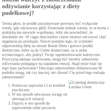
odżywianie korzystając z diety
pudełkowej?
Teoria głosi, że posiłki przyjmowane powinny być wyłącznie
wtedy, gdy odczuwasz głód. Doskonale jednak wiemy, że ta teoria z
praktyką ma niewiele wspólnego, żeby nie powiedzieć, że
absolutnie nic. W ciągu dnia bardzo często możesz odczuwać chęć
sięgnięcia po przekąski. Nawet pomimo tego, że wybrałeś
odpowiednią dietę na stronie Burak Dieta i gotowe posiłki
dietetyczne, które są do Ciebie dostarczane, są w pełni
wystarczające, aby pokryć Twoje zapotrzebowanie kaloryczne.
Przyczyną takiego zachowania, mogą być niestety zaburzenia
odżywiania polegające na zajadaniu emocji. Skąd może brać się
tego typu zachowanie? Dlaczego odpowiednio zbilansowane fit
pudełka mogą, tak czy inaczej, nie chronić Cię przed tego rodzaju
zaburzeniami?
Ponieważ zapewnia Ci to komfort
psychiczny
W ten sposób odwracasz uwagę od
stresujących sytuacji
Dążysz w ten sposób do
zapewnienia sobie poczucia