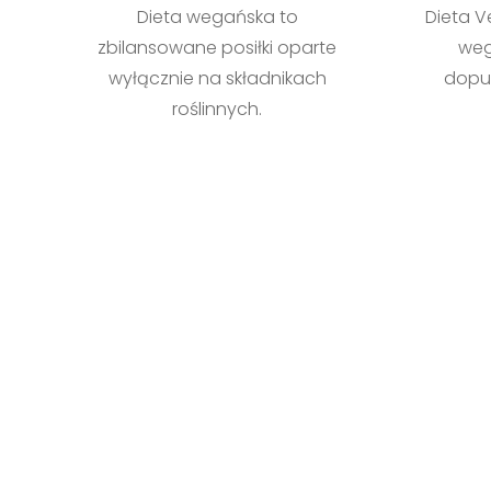
Dieta wegańska to
Dieta V
zbilansowane posiłki oparte
weg
wyłącznie na składnikach
dopus
roślinnych.