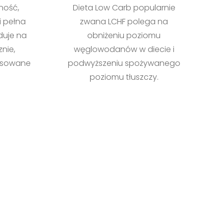
ność,
Dieta Low Carb popularnie
 pełna
zwana LCHF polega na
duje na
obniżeniu poziomu
nie,
węglowodanów w diecie i
asowane
podwyższeniu spożywanego
poziomu tłuszczy.
H