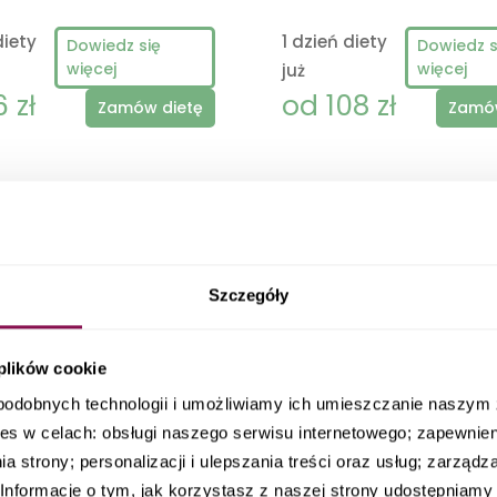
diety
1 dzień diety
Dowiedz się
Dowiedz s
więcej
więcej
już
 zł
od 108 zł
Zamów dietę
Zamów
lub skorzystaj
Szczegóły
iety z wyborem m
 plików cookie
podobnych technologii i umożliwiamy ich umieszczanie naszy
es w celach: obsługi naszego serwisu internetowego; zapewnie
a strony; personalizacji i ulepszania treści oraz usług; zarząd
nformacje o tym, jak korzystasz z naszej strony udostępniamy