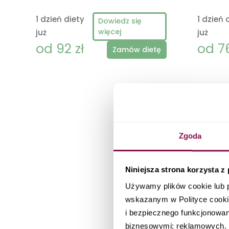
1 dzień diety
1 dzień 
Dowiedz się
więcej
już
już
od 92 zł
od 76
Zamów dietę
Zgoda
z d
Niniejsza strona korzysta z
Używamy plików cookie lub 
wskazanym w Polityce cooki
i bezpiecznego funkcjonowani
biznesowymi; reklamowych. I