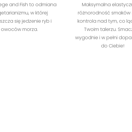
ege and Fish to odmiana
Maksymalna elastycz
etarianizmu, w której
różnorodność smaków i
zcza się jedzenie ryb i
kontrola nad tym, co lą
owoców morza.
Twoim talerzu. Smacz
wygodnie i w pełni dop
do Ciebie!