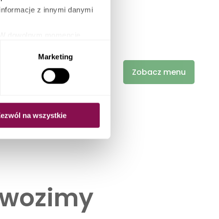
informacje z innymi danymi
ie. W dowolnym momencie
orzystając z możliwości
Marketing
ki.
Zobacz menu
ezwól na wszystkie
owozimy