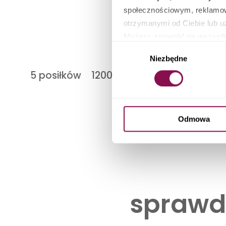
społecznościowym, reklamow
otrzymanymi od Ciebie lub u
Możesz zezwolić na wszystki
Wybór
możesz sprawdzić swoje eleme
Niezbędne
zgody
zarządzania ustawieniami pl
5 posiłków
1200-2500 kcal
codzienni
Odmowa
sprawd