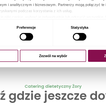
ym i analitycznym i biznesowym. Partnerzy mogą połączyć te 
zyskanymi podczas korzystania z ich usług.
e pliki cookie, wybrać je indywidualnie lub odrzucić wszystk
nty kontroli plików, cofnąć swoją zgodę lub sprzeciwić się, k
Preferencje
Statystyka
ików cookies a także poprzez zmianę ustawień Twojej przeglądar
e 30 dań do wyboru
Zezwól na wybór
Z
Catering dietetyczny Żory
ź gdzie jeszcze d