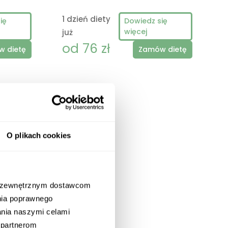
1 dzień diety
1
ię
Dowiedz się
więcej
już
j
od 76 zł
 dietę
Zamów dietę
O plikach cookies
enu!
m zewnętrznym dostawcom
nia poprawnego
zania naszymi celami
 partnerom