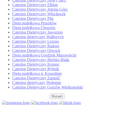
Catering Dietetyczny Nowy Sącz
Catering Dietetyczny Elbląg
Catering Dietetyczny Jelenia Góra
Catering Dietetyczny Włocławek
Catering Dietetyczny Piła
Dieta pudełkowa Pruszków
Dieta pudełkowa Chorzów
Catering Dietetyczny Jaworzno
Catering dietetyczny Wałbrzych
Catering Dietetyczny Leszno
Catering Dietetyczny Radom
Catering Dietetyczny Otwock
Dieta pudełkowa Grodzisk Mazowiecki
Catering Dietetyczny Bielsko-Biała
Catering Dietetyczny Krosno
Catering Dietetyczny Rybnik
Dieta pudełkowa w Koszalinie
Catering Dietetyczny Zamość
Catering dietetyczny Wołomin
Catering Dietetyczny Gorzów Wielkopolski
Rozwiń