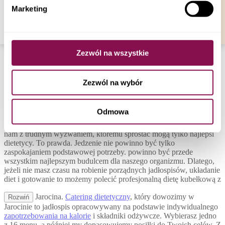
Nasze diety pudełkowe są dostarczane we wszystkich
Marketing
Twojej przeglądarki.
województwach w Polsce. Dostawy są bezpłatne i realizowane w
godzinach: 22:00 – 07:00.
Sprawdź dostępność
Zezwól na wszystkie
-->
Zezwól na wybór
Catering Dietetyczny Kraśnik – Dieta
Pudełkowa
Odmowa
Przygotowywanie dobrze zbilansowanych posiłków kojarzy się
nam z trudnym wyzwaniem, któremu sprostać mogą tylko najlepsi
dietetycy. To prawda. Jedzenie nie powinno być tylko
zaspokajaniem podstawowej potrzeby. powinno być przede
wszystkim najlepszym budulcem dla naszego organizmu. Dlatego,
jeżeli nie masz czasu na robienie porządnych jadłospisów, układanie
diet i gotowanie to możemy polecić profesjonalną dietę kubełkową z
Jarocina.
Catering dietetyczny
, który dowozimy w
Rozwiń
Jarocinie to jadłospis opracowywany na podstawie indywidualnego
zapotrzebowania na kalorie
i składniki odżywcze. Wybierasz jedno
z 16 menu, a później my dopasowujemy posiłki do Twoich celów. Z