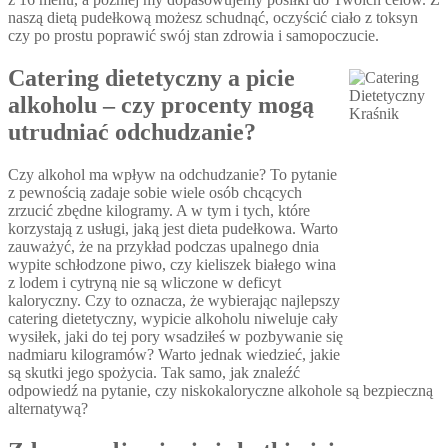
naszą dietą pudełkową możesz schudnąć, oczyścić ciało z toksyn
czy po prostu poprawić swój stan zdrowia i samopoczucie.
Catering dietetyczny a picie
alkoholu – czy procenty mogą
utrudniać odchudzanie?
Czy alkohol ma wpływ na odchudzanie? To pytanie
z pewnością zadaje sobie wiele osób chcących
zrzucić zbędne kilogramy. A w tym i tych, które
korzystają z usługi, jaką jest dieta pudełkowa. Warto
zauważyć, że na przykład podczas upalnego dnia
wypite schłodzone piwo, czy kieliszek białego wina
z lodem i cytryną nie są wliczone w deficyt
kaloryczny. Czy to oznacza, że wybierając najlepszy
catering dietetyczny, wypicie alkoholu niweluje cały
wysiłek, jaki do tej pory wsadziłeś w pozbywanie się
nadmiaru kilogramów? Warto jednak wiedzieć, jakie
są skutki jego spożycia. Tak samo, jak znaleźć
odpowiedź na pytanie, czy niskokaloryczne alkohole są bezpieczną
alternatywą?