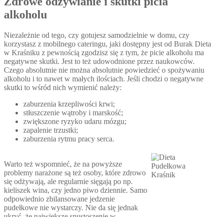
Zdrowe odżywianie i skutki picia
alkoholu
Niezależnie od tego, czy gotujesz samodzielnie w domu, czy
korzystasz z mobilnego cateringu, jaki dostępny jest od Burak Dieta
w Kraśniku z pewnością zgodzisz się z tym, że picie alkoholu ma
negatywne skutki. Jest to też udowodnione przez naukowców.
Czego absolutnie nie można absolutnie powiedzieć o spożywaniu
alkoholu i to nawet w małych ilościach. Jeśli chodzi o negatywne
skutki to wśród nich wymienić należy:
zaburzenia krzepliwości krwi;
stłuszczenie wątroby i marskość;
zwiększone ryzyko udaru mózgu;
zapalenie trzustki;
zaburzenia rytmu pracy serca.
Warto też wspomnieć, że na powyższe
problemy narażone są też osoby, które zdrowo
się odżywają, ale regularnie sięgają po np.
kieliszek wina, czy jedno piwo dziennie. Samo
odpowiednio zbilansowane jedzenie
pudełkowe nie wystarczy. Nie da się jednak
ukryć, że największe spustoszenie w