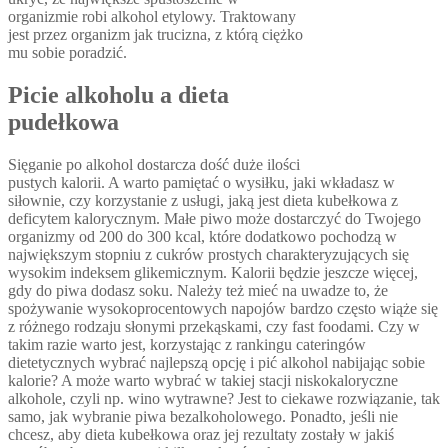
organizmie robi alkohol etylowy. Traktowany
jest przez organizm jak trucizna, z którą ciężko
mu sobie poradzić.
Picie alkoholu a dieta
pudełkowa
Sięganie po alkohol dostarcza dość duże ilości
pustych kalorii. A warto pamiętać o wysiłku, jaki wkładasz w
siłownie, czy korzystanie z usługi, jaką jest dieta kubełkowa z
deficytem kalorycznym. Małe piwo może dostarczyć do Twojego
organizmy od 200 do 300 kcal, które dodatkowo pochodzą w
największym stopniu z cukrów prostych charakteryzujących się
wysokim indeksem glikemicznym. Kalorii będzie jeszcze więcej,
gdy do piwa dodasz soku. Należy też mieć na uwadze to, że
spożywanie wysokoprocentowych napojów bardzo często wiąże się
z różnego rodzaju słonymi przekąskami, czy fast foodami. Czy w
takim razie warto jest, korzystając z rankingu cateringów
dietetycznych wybrać najlepszą opcję i pić alkohol nabijając sobie
kalorie? A może warto wybrać w takiej stacji niskokaloryczne
alkohole, czyli np. wino wytrawne? Jest to ciekawe rozwiązanie, tak
samo, jak wybranie piwa bezalkoholowego. Ponadto, jeśli nie
chcesz, aby dieta kubełkowa oraz jej rezultaty zostały w jakiś