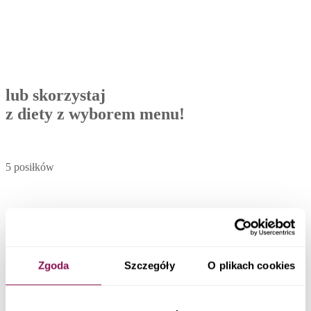
lub skorzystaj
z diety z wyborem menu!
5 posiłków
1200-2500 kcal
codziennie 30 dań do wyboru
Zgoda
Szczegóły
O plikach cookies
Zobacz menu