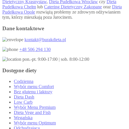
Dietetyczny Krasnystaw
,
Dieta Pudełkowa Wrocław
czy
Dieta
Pudełkowa Chełm
lub
Catering Dietetyczny Zakopane
oraz
Dieta
Pudełkowa Opole
rozwiążą problemy ze zdrowym odżywianiem
tym, którzy mieszkają poza Jarocinem.
Dane kontaktowe
kontakt@burakdieta.pl
+48 506 294 130
pon.-pt. 9:00-17:00 | sob. 8:00-12:00
Dostępne diety
Codzienna
Wybór menu Comfort
Bez glutenu i laktozy
Dieta Dash
Low Carb
Wybór Menu Premium
Dieta Vege and Fish
Wegańska
Wybór menu Optimum
Odchudzająca