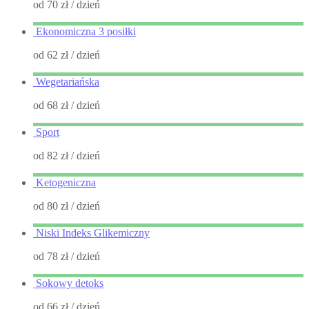
od 70 zł
/ dzień
Ekonomiczna 3 posiłki
od 62 zł
/ dzień
Wegetariańska
od 68 zł
/ dzień
Sport
od 82 zł
/ dzień
Ketogeniczna
od 80 zł
/ dzień
Niski Indeks Glikemiczny
od 78 zł
/ dzień
Sokowy detoks
od 66 zł
/ dzień