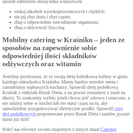
sposób zaburzone stosuj kilka wskazówek:
unikaj alkoholi wysokoprocentowych i ciężkich;
nie pij zbyt dużo i zbyt często;
dbaj o odpowiednie nawodnienie organizmu;
dbaj o aktywność fizyczną.
Mobilny catering w Kraśniku – jeden ze
sposobów na zapewnienie sobie
odpowiedniej ilości składników
odżywczych oraz witamin
Jesteśmy przekonani, że ze swoją dietą kubełkową trafimy w gusta
każdego mieszkańca Kraśnika. Mamy bardzo szerokie menu i
zatrudniamy najlepszych kucharzy. Sprawdź dietę pudełkową
Kraśnik z oddziału Burak Dieta, a na pewno zostaniesz z nami na
dłużej. To znakomity wybór, jeżeli chcesz jeść zdrowo i smacznie, a
nie radzisz sobie w kuchni lub nie masz czasu na to, aby
samodzielnie przygotowywać dietetyczne posiłki. Sprawdź
ceny
diet pudełkowych
proponowane przez Burak Dieta i zamów pyszne
dania już dziś!
Poleć nas również swoim znajomym z innych miast
Catering