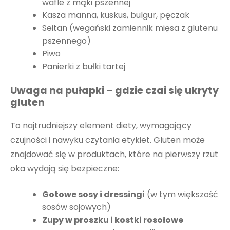
wafle z mąki pszennej
Kasza manna, kuskus, bulgur, pęczak
Seitan (wegański zamiennik mięsa z glutenu
pszennego)
Piwo
Panierki z bułki tartej
Uwaga na pułapki – gdzie czai się ukryty
gluten
To najtrudniejszy element diety, wymagający
czujności i nawyku czytania etykiet. Gluten może
znajdować się w produktach, które na pierwszy rzut
oka wydają się bezpieczne:
Gotowe sosy i dressingi
(w tym większość
sosów sojowych)
Zupy w proszku i kostki rosołowe