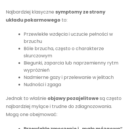
Najbardziej klasyczne
symptomy ze strony
układu pokarmowego
to:
Przewlekłe wzdęcia i uczucie pełności w
brzuchu
Bóle brzucha, często o charakterze
skurczowym
Biegunki, zaparcia lub naprzemienny rytm
wypróżnień
Nadmierne gazy i przelewanie w jelitach
Nudności i zgaga
Jednak to właśnie
objawy pozajelitowe
są często
najbardziej mylące i trudne do zdiagnozowania.
Mogą one obejmować:
Przewlekłe zmęczenie i „mgłę mózgową”