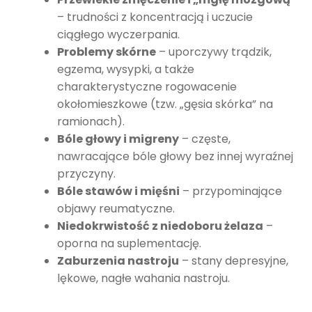
– trudności z koncentracją i uczucie
ciągłego wyczerpania.
Problemy skórne
– uporczywy trądzik,
egzema, wysypki, a także
charakterystyczne rogowacenie
okołomieszkowe (tzw. „gęsia skórka” na
ramionach).
Bóle głowy i migreny
– częste,
nawracające bóle głowy bez innej wyraźnej
przyczyny.
Bóle stawów i mięśni
– przypominające
objawy reumatyczne.
Niedokrwistość z niedoboru żelaza
–
oporna na suplementację.
Zaburzenia nastroju
– stany depresyjne,
lękowe, nagłe wahania nastroju.