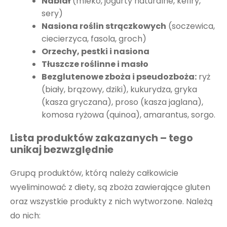
Nabiał
(mleko, jogurty naturalne, kefiry,
sery)
Nasiona roślin strączkowych
(soczewica,
ciecierzyca, fasola, groch)
Orzechy, pestki i nasiona
Tłuszcze roślinne i masło
Bezglutenowe zboża i pseudozboża:
ryż
(biały, brązowy, dziki), kukurydza, gryka
(kasza gryczana), proso (kasza jaglana),
komosa ryżowa (quinoa), amarantus, sorgo.
Lista produktów zakazanych – tego
unikaj bezwzględnie
Grupą produktów, którą należy całkowicie
wyeliminować z diety, są zboża zawierające gluten
oraz wszystkie produkty z nich wytworzone. Należą
do nich: