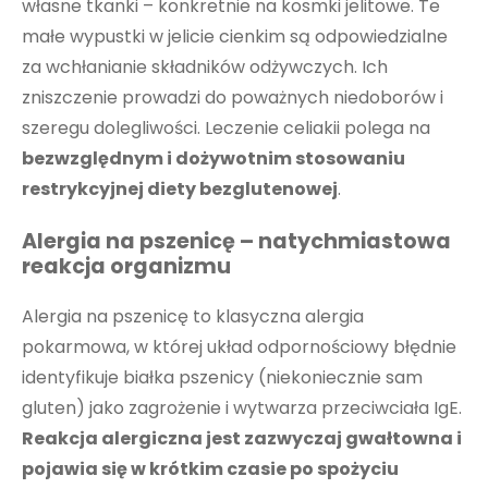
własne tkanki – konkretnie na kosmki jelitowe. Te
małe wypustki w jelicie cienkim są odpowiedzialne
za wchłanianie składników odżywczych. Ich
zniszczenie prowadzi do poważnych niedoborów i
szeregu dolegliwości. Leczenie celiakii polega na
bezwzględnym i dożywotnim stosowaniu
restrykcyjnej diety bezglutenowej
.
Alergia na pszenicę – natychmiastowa
reakcja organizmu
Alergia na pszenicę to klasyczna alergia
pokarmowa, w której układ odpornościowy błędnie
identyfikuje białka pszenicy (niekoniecznie sam
gluten) jako zagrożenie i wytwarza przeciwciała IgE.
Reakcja alergiczna jest zazwyczaj gwałtowna i
pojawia się w krótkim czasie po spożyciu