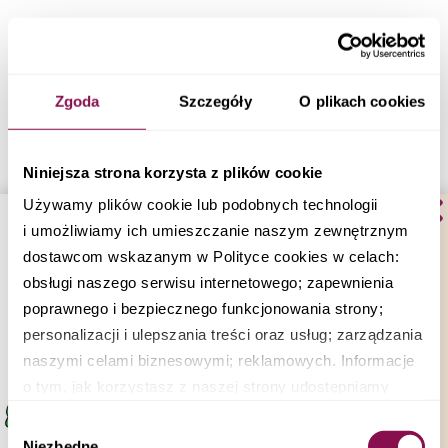
Źle zbilansowana dieta bezglutenowa niesie ze sobą
ryzyko niedoborów kluczowych składników
odżywczych. Osoby eliminujące gluten powinny
Zgoda
Szczegóły
O plikach cookies
zwrócić szczególną uwagę na odpowiednią podaż:
Błonnika pokarmowego:
Jego źródłem
Niniejsza strona korzysta z plików cookie
powinny być bezglutenowe kasze
Używamy plików cookie lub podobnych technologii
(gryczana, jaglana), brązowy ryż, nasiona
i umożliwiamy ich umieszczanie naszym zewnętrznym
strączkowe, warzywa i owoce.
dostawcom wskazanym w Polityce cookies w celach:
Witamin z grupy B:
Znajdują się one w
obsługi naszego serwisu internetowego; zapewnienia
mięsie, jajach, strączkach i grubych
poprawnego i bezpiecznego funkcjonowania strony;
kaszach bezglutenowych.
personalizacji i ulepszania treści oraz usług; zarządzania
Żelaza i magnezu:
Ich bogactwem są
zielone warzywa liściaste, pestki dyni,
naszymi celami biznesowymi; reklamowych. Informacje
nasiona sezamu i kasza gryczana.
o tym, jak korzystasz z naszej strony udostępniamy
partnerom społecznościowym, reklamowym i
Wybór
Pułapka żywności przetworzonej
analitycznym i biznesowym. Partnerzy mogą połączyć te
Niezbędne