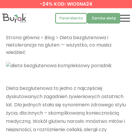
-24% KOD: WIOSNA24
Panel klienta
Zamów dietę
Strona główna
>
Blog
> Dieta bezglutenowa i
nietolerancja na gluten — wszystko, co musisz
wiedzieć
Dieta bezglutenowa to jedno z najczęściej
dyskutowanych zagadnień żywieniowych ostatnich
lat. Dla jednych stała się synonimem zdrowego stylu
życia, dla innych – skomplikowaną koniecznością
medyczną. Wokół glutenu narosło mnóstwo mitów i
niejasności, a rozróżnienie celiakii, alergii czy