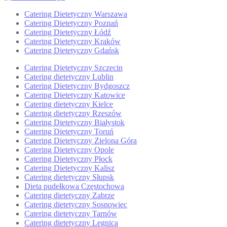
Catering Dietetyczny Warszawa
Catering Dietetyczny Poznań
Catering Dietetyczny Łódź
Catering Dietetyczny Kraków
Catering Dietetyczny Gdańsk
Catering Dietetyczny Szczecin
Catering dietetyczny Lublin
Catering Dietetyczny Bydgoszcz
Catering Dietetyczny Katowice
Catering dietetyczny Kielce
Catering dietetyczny Rzeszów
Catering Dietetyczny Białystok
Catering Dietetyczny Toruń
Catering Dietetyczny Zielona Góra
Catering Dietetyczny Opole
Catering Dietetyczny Płock
Catering Dietetyczny Kalisz
Catering dietetyczny Słupsk
Dieta pudełkowa Częstochowa
Catering dietetyczny Zabrze
Catering dietetyczny Sosnowiec
Catering dietetyczny Tarnów
Catering dietetyczny Legnica