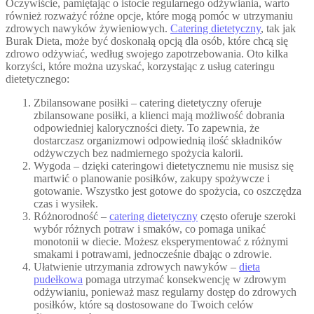
Oczywiście, pamiętając o istocie regularnego odżywiania, warto
również rozważyć różne opcje, które mogą pomóc w utrzymaniu
zdrowych nawyków żywieniowych.
Catering dietetyczny
, tak jak
Burak Dieta, może być doskonałą opcją dla osób, które chcą się
zdrowo odżywiać, według swojego zapotrzebowania. Oto kilka
korzyści, które można uzyskać, korzystając z usług cateringu
dietetycznego:
Zbilansowane posiłki – catering dietetyczny oferuje
zbilansowane posiłki, a klienci mają możliwość dobrania
odpowiedniej kaloryczności diety. To zapewnia, że
dostarczasz organizmowi odpowiednią ilość składników
odżywczych bez nadmiernego spożycia kalorii.
Wygoda – dzięki cateringowi dietetycznemu nie musisz się
martwić o planowanie posiłków, zakupy spożywcze i
gotowanie. Wszystko jest gotowe do spożycia, co oszczędza
czas i wysiłek.
Różnorodność –
catering dietetyczny
często oferuje szeroki
wybór różnych potraw i smaków, co pomaga unikać
monotonii w diecie. Możesz eksperymentować z różnymi
smakami i potrawami, jednocześnie dbając o zdrowie.
Ułatwienie utrzymania zdrowych nawyków –
dieta
pudełkowa
pomaga utrzymać konsekwencję w zdrowym
odżywianiu, ponieważ masz regularny dostęp do zdrowych
posiłków, które są dostosowane do Twoich celów