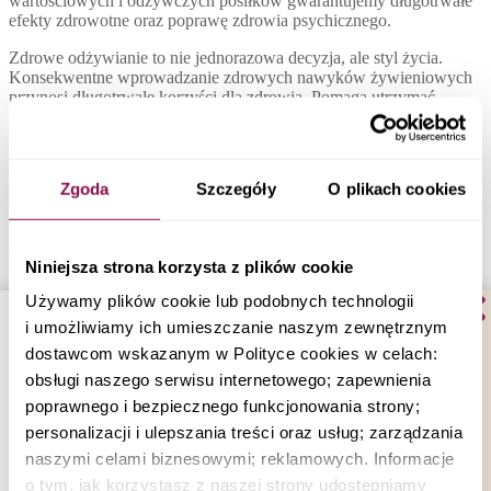
wartościowych i odżywczych posiłków gwarantujemy długotrwałe
efekty zdrowotne oraz poprawę zdrowia psychicznego.
Zdrowe odżywianie to nie jednorazowa decyzja, ale styl życia.
Konsekwentne wprowadzanie zdrowych nawyków żywieniowych
przynosi długotrwałe korzyści dla zdrowia. Pomaga utrzymać
prawidłową wagę, poprawić poziom energii i obniżyć ryzyko wielu
chorób przewlekłych, takich jak cukrzyca, choroby serca i niektóre
rodzaje nowotworów. Zdrowe odżywianie może pozytywnie
wpłynąć na nasze zdrowie psychiczne. Składniki odżywcze zawarte
Zgoda
Szczegóły
O plikach cookies
w zdrowej diecie wspierają wszystkie funkcje mózgu i pomagają w
redukcji stresu oraz poprawie nastroju.
W jaki sposób można dążyć do
Niniejsza strona korzysta z plików cookie
konsekwencji w zdrowym odżywianiu?
Używamy plików cookie lub podobnych technologii
i umożliwiamy ich umieszczanie naszym zewnętrznym
Przede wszystkim należy pamiętać o utrzymaniu równowagi.
dostawcom wskazanym w Polityce cookies w celach:
Odpowiednie odżywianie opiera się na dbałości o harmonijną
proporcję składników odżywczych, które dostarczamy naszemu
obsługi naszego serwisu internetowego; zapewnienia
organizmowi. To oznacza, że powinniśmy zapewnić równowagę
poprawnego i bezpiecznego funkcjonowania strony;
między różnymi rodzajami witamin, minerałów, białek,
personalizacji i ulepszania treści oraz usług; zarządzania
węglowodanów i tłuszczów w naszej diecie, aby wspierać zdrowie i
dobre samopoczucie.
naszymi celami biznesowymi; reklamowych. Informacje
o tym, jak korzystasz z naszej strony udostępniamy