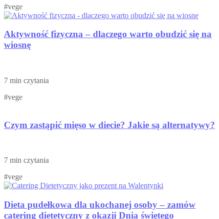
#vege
Aktywność fizyczna – dlaczego warto obudzić się na
wiosnę
7 min czytania
#vege
Czym zastąpić mięso w diecie? Jakie są alternatywy?
7 min czytania
#vege
Dieta pudełkowa dla ukochanej osoby – zamów
catering dietetyczny z okazji Dnia świętego