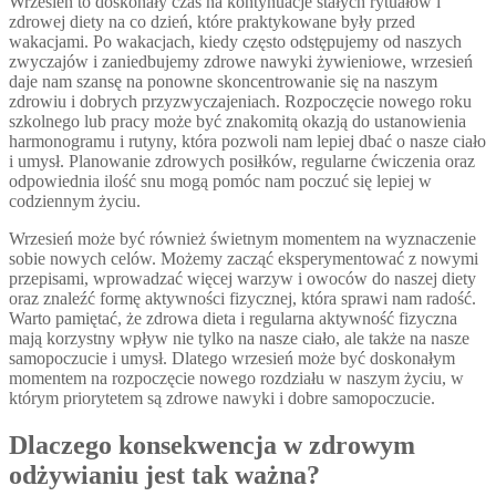
Wrzesień to doskonały czas na kontynuacje stałych rytuałów i
zdrowej diety na co dzień, które praktykowane były przed
wakacjami. Po wakacjach, kiedy często odstępujemy od naszych
zwyczajów i zaniedbujemy zdrowe nawyki żywieniowe, wrzesień
daje nam szansę na ponowne skoncentrowanie się na naszym
zdrowiu i dobrych przyzwyczajeniach. Rozpoczęcie nowego roku
szkolnego lub pracy może być znakomitą okazją do ustanowienia
harmonogramu i rutyny, która pozwoli nam lepiej dbać o nasze ciało
i umysł. Planowanie zdrowych posiłków, regularne ćwiczenia oraz
odpowiednia ilość snu mogą pomóc nam poczuć się lepiej w
codziennym życiu.
Wrzesień może być również świetnym momentem na wyznaczenie
sobie nowych celów. Możemy zacząć eksperymentować z nowymi
przepisami, wprowadzać więcej warzyw i owoców do naszej diety
oraz znaleźć formę aktywności fizycznej, która sprawi nam radość.
Warto pamiętać, że zdrowa dieta i regularna aktywność fizyczna
mają korzystny wpływ nie tylko na nasze ciało, ale także na nasze
samopoczucie i umysł. Dlatego wrzesień może być doskonałym
momentem na rozpoczęcie nowego rozdziału w naszym życiu, w
którym priorytetem są zdrowe nawyki i dobre samopoczucie.
Dlaczego konsekwencja w zdrowym
odżywianiu jest tak ważna?