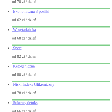
od 70 zł
/ dzień
Ekonomiczna 3 posiłki
od 62 zł
/ dzień
Wegetariańska
od 68 zł
/ dzień
Sport
od 82 zł
/ dzień
Ketogeniczna
od 80 zł
/ dzień
Niski Indeks Glikemiczny
od 78 zł
/ dzień
Sokowy detoks
od 66 zł
/ dzień