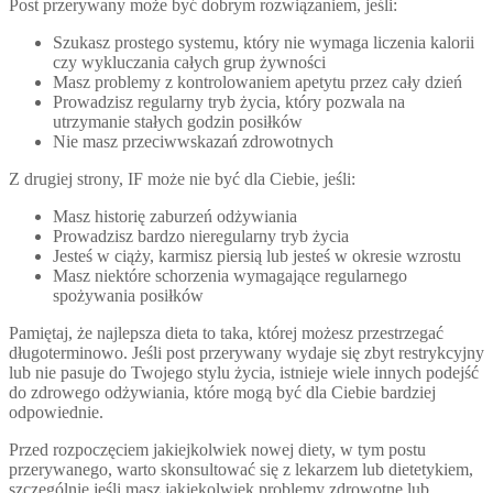
Post przerywany może być dobrym rozwiązaniem, jeśli:
Szukasz prostego systemu, który nie wymaga liczenia kalorii
czy wykluczania całych grup żywności
Masz problemy z kontrolowaniem apetytu przez cały dzień
Prowadzisz regularny tryb życia, który pozwala na
utrzymanie stałych godzin posiłków
Nie masz przeciwwskazań zdrowotnych
Z drugiej strony, IF może nie być dla Ciebie, jeśli:
Masz historię zaburzeń odżywiania
Prowadzisz bardzo nieregularny tryb życia
Jesteś w ciąży, karmisz piersią lub jesteś w okresie wzrostu
Masz niektóre schorzenia wymagające regularnego
spożywania posiłków
Pamiętaj, że najlepsza dieta to taka, której możesz przestrzegać
długoterminowo. Jeśli post przerywany wydaje się zbyt restrykcyjny
lub nie pasuje do Twojego stylu życia, istnieje wiele innych podejść
do zdrowego odżywiania, które mogą być dla Ciebie bardziej
odpowiednie.
Przed rozpoczęciem jakiejkolwiek nowej diety, w tym postu
przerywanego, warto skonsultować się z lekarzem lub dietetykiem,
szczególnie jeśli masz jakiekolwiek problemy zdrowotne lub