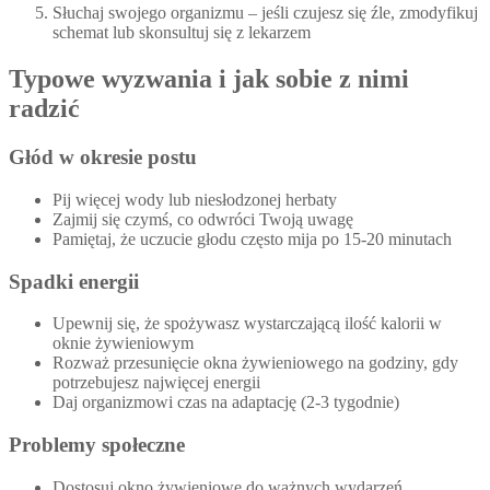
Słuchaj swojego organizmu – jeśli czujesz się źle, zmodyfikuj
schemat lub skonsultuj się z lekarzem
Typowe wyzwania i jak sobie z nimi
radzić
Głód w okresie postu
Pij więcej wody lub niesłodzonej herbaty
Zajmij się czymś, co odwróci Twoją uwagę
Pamiętaj, że uczucie głodu często mija po 15-20 minutach
Spadki energii
Upewnij się, że spożywasz wystarczającą ilość kalorii w
oknie żywieniowym
Rozważ przesunięcie okna żywieniowego na godziny, gdy
potrzebujesz najwięcej energii
Daj organizmowi czas na adaptację (2-3 tygodnie)
Problemy społeczne
Dostosuj okno żywieniowe do ważnych wydarzeń