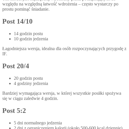
względu na względną łatwość wdrożenia – często wystarczy po
prostu pominąć śniadanie.
Post 14/10
14 godzin postu
10 godzin jedzenia
Łagodniejsza wersja, idealna dla osób rozpoczynających przygodę z
IF.
Post 20/4
20 godzin postu
4 godziny jedzenia
Bardziej wymagająca wersja, w której wszystkie posiłki spożywa
się w ciągu zaledwie 4 godzin.
Post 5:2
5 dni normalnego jedzenia
2 dni z ograniczeniem kalorii (około 500-600 kcal dziennie)