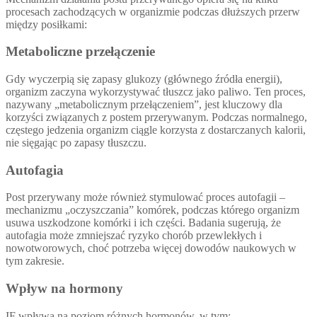
procesach zachodzących w organizmie podczas dłuższych przerw
między posiłkami:
Metaboliczne przełączenie
Gdy wyczerpią się zapasy glukozy (głównego źródła energii),
organizm zaczyna wykorzystywać tłuszcz jako paliwo. Ten proces,
nazywany „metabolicznym przełączeniem”, jest kluczowy dla
korzyści związanych z postem przerywanym. Podczas normalnego,
częstego jedzenia organizm ciągle korzysta z dostarczanych kalorii,
nie sięgając po zapasy tłuszczu.
Autofagia
Post przerywany może również stymulować proces autofagii –
mechanizmu „oczyszczania” komórek, podczas którego organizm
usuwa uszkodzone komórki i ich części. Badania sugerują, że
autofagia może zmniejszać ryzyko chorób przewlekłych i
nowotworowych, choć potrzeba więcej dowodów naukowych w
tym zakresie.
Wpływ na hormony
IF wpływa na poziom różnych hormonów, w tym: