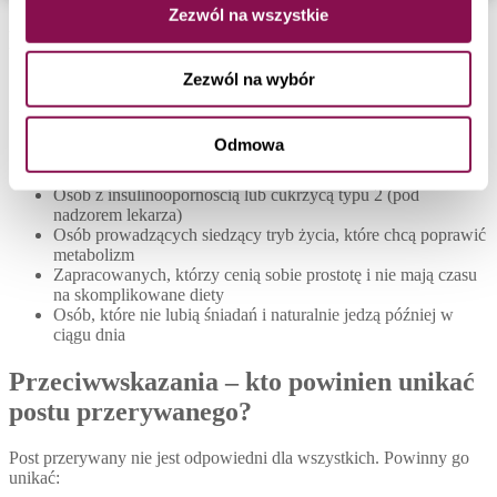
Zezwól na wszystkie
Dla kogo post przerywany może być
odpowiedni?
Zezwól na wybór
Post przerywany może być dobrym rozwiązaniem dla:
Odmowa
Osób z nadwagą lub otyłością szukających alternatywnego
podejścia do redukcji masy ciała
Osób z insulinoopornością lub cukrzycą typu 2 (pod
nadzorem lekarza)
Osób prowadzących siedzący tryb życia, które chcą poprawić
metabolizm
Zapracowanych, którzy cenią sobie prostotę i nie mają czasu
na skomplikowane diety
Osób, które nie lubią śniadań i naturalnie jedzą później w
ciągu dnia
Przeciwwskazania – kto powinien unikać
postu przerywanego?
Post przerywany nie jest odpowiedni dla wszystkich. Powinny go
unikać: