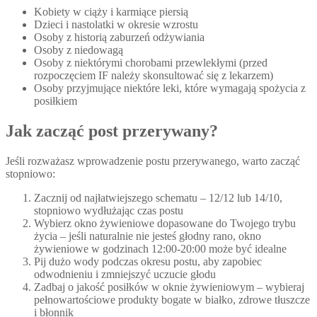
Kobiety w ciąży i karmiące piersią
Dzieci i nastolatki w okresie wzrostu
Osoby z historią zaburzeń odżywiania
Osoby z niedowagą
Osoby z niektórymi chorobami przewlekłymi (przed
rozpoczęciem IF należy skonsultować się z lekarzem)
Osoby przyjmujące niektóre leki, które wymagają spożycia z
posiłkiem
Jak zacząć post przerywany?
Jeśli rozważasz wprowadzenie postu przerywanego, warto zacząć
stopniowo:
Zacznij od najłatwiejszego schematu – 12/12 lub 14/10,
stopniowo wydłużając czas postu
Wybierz okno żywieniowe dopasowane do Twojego trybu
życia – jeśli naturalnie nie jesteś głodny rano, okno
żywieniowe w godzinach 12:00-20:00 może być idealne
Pij dużo wody podczas okresu postu, aby zapobiec
odwodnieniu i zmniejszyć uczucie głodu
Zadbaj o jakość posiłków w oknie żywieniowym – wybieraj
pełnowartościowe produkty bogate w białko, zdrowe tłuszcze
i błonnik