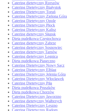
Catering dietetyczny Rzeszów
Catering Dietetyczny Białystok
Catering Dietetyczny Toruń
Catering Dietetyczny Zielona Góra
Catering Dietetyczny Opole
Catering Dietetyczny Płock
Catering Dietetyczny Kalisz
Catering dietetyczny Słupsk
Dieta pudełkowa Częstochowa
Catering dietetyczny Zabrze
Catering dietetyczny Sosnowiec
Catering dietetyczny Tarnów
Catering dietetyczny Legnica
Dieta pudełkowa Piaseczno
Catering Dietetyczny Nowy Sącz
Catering Dietetyczny Elbląg
Catering Dietetyczny Jelenia Góra
Catering Dietetyczny Włocławek
Catering Dietetyczny Piła
Dieta pudełkowa Pruszków
Dieta pudełkowa Chorzów
Catering Dietetyczny Jaworzno
Catering dietetyczny Wałbrzych
Catering Dietetyczny Leszno
Catering Dietetyczny Radom