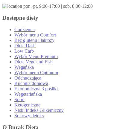
pon.-pt. 9:00-17:00 | sob. 8:00-12:00
Dostępne diety
Codzienna
Wybór menu Comfort
Bez glutenu i laktozy
Dieta Dash
Low Carb
Wybór Menu Premium
Dieta Vege and Fish
Wegańska
Wybór menu Optimum
Odchudzająca
Kuchnia domowa
Ekonomiczna 3 posiłki
Wegetariańska
Sport
Ketogeniczna
Niski Indeks Glikemiczny
Sokowy detoks
O Burak Dieta