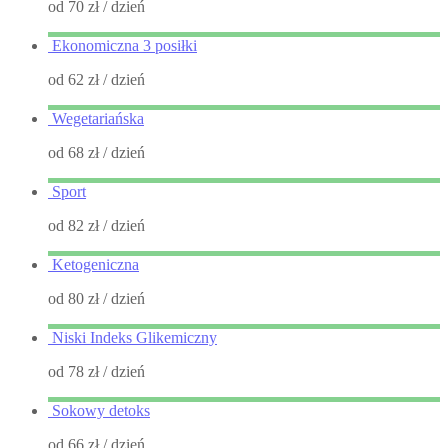
od 70 zł
/ dzień
Ekonomiczna 3 posiłki
od 62 zł
/ dzień
Wegetariańska
od 68 zł
/ dzień
Sport
od 82 zł
/ dzień
Ketogeniczna
od 80 zł
/ dzień
Niski Indeks Glikemiczny
od 78 zł
/ dzień
Sokowy detoks
od 66 zł
/ dzień