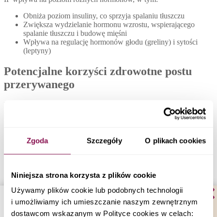
Obniża poziom insuliny, co sprzyja spalaniu tłuszczu
Zwiększa wydzielanie hormonu wzrostu, wspierającego
spalanie tłuszczu i budowę mięśni
Wpływa na regulację hormonów głodu (greliny) i sytości
(leptyny)
Potencjalne korzyści zdrowotne postu
przerywanego
Badania naukowe wskazują na szereg potencjalnych korzyści
zdrowotnych związanych z postem przerywanym:
Redukcja masy ciała
Zgoda
Szczegóły
O plikach cookies
Post przerywany może wspierać odchudzanie poprzez:
Naturalne ograniczenie spożycia kalorii (trudniej jest zjeść tę
Niniejsza strona korzysta z plików cookie
samą ilość kalorii w krótszym oknie czasowym)
Zwiększone spalanie tłuszczu dzięki metabolicznemu
Używamy plików cookie lub podobnych technologii
przełączeniu
i umożliwiamy ich umieszczanie naszym zewnętrznym
Poprawę wrażliwości na insulinę
dostawcom wskazanym w Polityce cookies w celach: