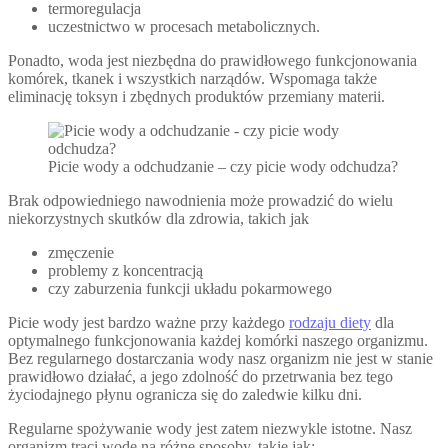
termoregulacja
uczestnictwo w procesach metabolicznych.
Ponadto, woda jest niezbędna do prawidłowego funkcjonowania
komórek, tkanek i wszystkich narządów. Wspomaga także
eliminację toksyn i zbędnych produktów przemiany materii.
Picie wody a odchudzanie – czy picie wody odchudza?
Brak odpowiedniego nawodnienia może prowadzić do wielu
niekorzystnych skutków dla zdrowia, takich jak
zmęczenie
problemy z koncentracją
czy zaburzenia funkcji układu pokarmowego
Picie wody jest bardzo ważne przy każdego
rodzaju diety
dla
optymalnego funkcjonowania każdej komórki naszego organizmu.
Bez regularnego dostarczania wody nasz organizm nie jest w stanie
prawidłowo działać, a jego zdolność do przetrwania bez tego
życiodajnego płynu ogranicza się do zaledwie kilku dni.
Regularne spożywanie wody jest zatem niezwykle istotne. Nasz
organizm traci wodę na różne sposoby, takie jak: