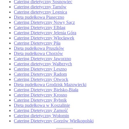
Catering dietetyczny Sosnowiec
Catering dietetyczny Tarnów
Catering dietetyczny Legnica
Dieta pudełkowa Piaseczno
Catering Dietetyczny Nowy Sącz
Catering Dietetyczny Elbląg
Catering Dietetyczny Jelenia Góra
Catering Dietetyczny Włocławek
Catering Dietetyczny Piła
Dieta pudełkowa Pruszków
Dieta pudełkowa Chorzów
Catering Dietetyczny Jaworzno
Catering dietetyczny Wałbrzych
Catering Dietetyczny Leszno
Catering Dietetyczny Radom
Catering Dietetyczny Otwock
Dieta pudełkowa Grodzisk Mazowiecki
Catering Dietetyczny Bielsko-Biała
Catering Dietetyczny Krosno
Catering Dietetyczny Rybnik
Dieta pudełkowa w Koszalinie
Catering Dietetyczny Zamość
Catering dietetyczny Wołomin
Catering Dietetyczny Gorzów Wielkopolski