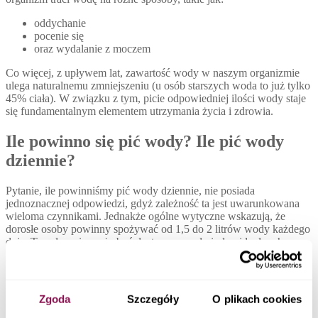
oddychanie
pocenie się
oraz wydalanie z moczem
Co więcej, z upływem lat, zawartość wody w naszym organizmie
ulega naturalnemu zmniejszeniu (u osób starszych woda to już tylko
45% ciała). W związku z tym, picie odpowiedniej ilości wody staje
się fundamentalnym elementem utrzymania życia i zdrowia.
Ile powinno się pić wody? Ile pić wody
dziennie?
Pytanie, ile powinniśmy pić wody dziennie, nie posiada
jednoznacznej odpowiedzi, gdyż zależność ta jest uwarunkowana
wieloma czynnikami. Jednakże ogólne wytyczne wskazują, że
dorosłe osoby powinny spożywać od 1,5 do 2 litrów wody każdego
dnia. To zalecenie może być dostosowane do indywidualnych
potrzeb, uwzględniając czynniki takie jak:
płeć,
aktywność fizyczna,
Zgoda
Szczegóły
O plikach cookies
temperatura otoczenia,
oraz ogólne zdrowie,