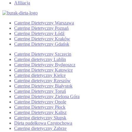
Afiliacja
Catering Dietetyczny Warszawa
Catering Dietetyczny Poznań
Catering Dietetyczny Łódź
Catering Dietetyczny Kraków
Catering Dietetyczny Gdańsk
Catering Dietetyczny Szczecin
Catering dietetyczny Lublin
Catering Dietetyczny Bydgoszcz
Catering Dietetyczny Katowice
Catering dietetyczny Kielce
Catering dietetyczny Rzeszów
Catering Dietetyczny Białystok
Catering Dietetyczny Toruń
Catering Dietetyczny Zielona Góra
Catering Dietetyczny Opole
Catering Dietetyczny Płock
Catering Dietetyczny Kalisz
Catering dietetyczny Słupsk
Dieta pudełkowa Częstochowa
Catering dietetyczny Zabrze