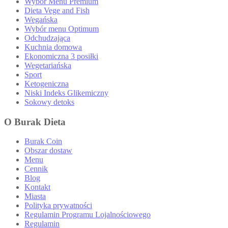
Wybór Menu Premium
Dieta Vege and Fish
Wegańska
Wybór menu Optimum
Odchudzająca
Kuchnia domowa
Ekonomiczna 3 posiłki
Wegetariańska
Sport
Ketogeniczna
Niski Indeks Glikemiczny
Sokowy detoks
O Burak Dieta
Burak Coin
Obszar dostaw
Menu
Cennik
Blog
Kontakt
Miasta
Polityka prywatności
Regulamin Programu Lojalnościowego
Regulamin