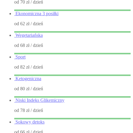
od 70 zł
/ dzień
Ekonomiczna 3 posiłki
od 62 zł
/ dzień
Wegetariańska
od 68 zł
/ dzień
Sport
od 82 zł
/ dzień
Ketogeniczna
od 80 zł
/ dzień
Niski Indeks Glikemiczny
od 78 zł
/ dzień
Sokowy detoks
od 66 zł
/ dzień