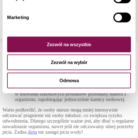
Regularne spożywanie wody przynosi liczne korzyści zdrowotne.
korzystając z możliwości zarządzania ustawieniami
Najważniejsze jest tu zapobieganie odwodnieniu. Utrata wody w
plików cookies a także poprzez zmianę ustawień
organizmie powyżej 15 procent masy ciała może prowadzić do
Marketing
poważnych konsekwencji, a nawet do śmierci.
Twojej przeglądarki.
Dodatkowo, woda korzystnie wpływa na różne aspekty naszego
zdrowia, między innymi:
Skóra – regularne spożywanie wody sprzyja jędrności i
Zezwól na wszystkie
gładkości skóry, co wpływa korzystnie na jej kondycję;
Mózg – woda poprawia funkcje mózgu, w tym pamięć i
koncentrację, co wpływa pozytywnie na naszą zdolność do
Zezwól na wybór
uczenia się;
Układ pokarmowy – spożywanie odpowiedniej ilości wody
pomaga zapobiegać problemom z zaparciami, poprawiając
Odmowa
funkcjonowanie układu pokarmowego;
Nerki – woda jest niezbędna w produkcji moczu, co pomaga
w usuwaniu szkodliwych produktów przemiany materii z
organizmu, zapobiegając jednocześnie kamicy nerkowej.
Warto podkreślić, że osoby starsze mogą mniej intensywnie
odczuwać pragnienie niż osoby młodsze, co zwiększa ryzyko
odwodnienia. Dlatego szczególnie ważne jest, aby dbać o regularne
nawadnianie organizmu, nawet jeśli nie odczuwamy silnej potrzeby
picia. Żadna
dieta
nie zastąpi picia wody!