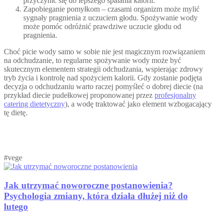
przyczynić się do lepszego spalania kalorii.
Zapobieganie pomyłkom – czasami organizm może mylić
sygnały pragnienia z uczuciem głodu. Spożywanie wody
może pomóc odróżnić prawdziwe uczucie głodu od
pragnienia.
Choć picie wody samo w sobie nie jest magicznym rozwiązaniem
na odchudzanie, to regularne spożywanie wody może być
skutecznym elementem strategii odchudzania, wspierając zdrowy
tryb życia i kontrolę nad spożyciem kalorii. Gdy zostanie podjęta
decyzja o odchudzaniu warto raczej pomyśleć o dobrej diecie (na
przykład diecie pudełkowej proponowanej przez
profesjonalny
catering dietetyczny
), a wodę traktować jako element wzbogacający
tę dietę.
#vege
Jak utrzymać noworoczne postanowienia?
Psychologia zmiany, która działa dłużej niż do
lutego