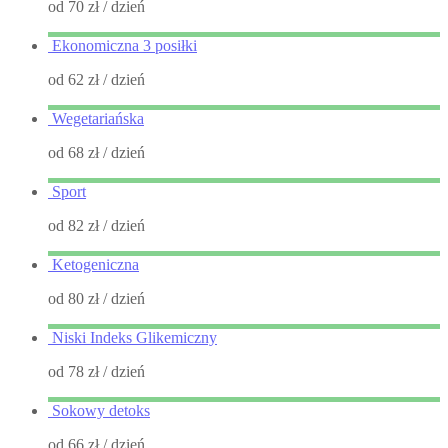
od 70 zł
/ dzień
Ekonomiczna 3 posiłki
od 62 zł
/ dzień
Wegetariańska
od 68 zł
/ dzień
Sport
od 82 zł
/ dzień
Ketogeniczna
od 80 zł
/ dzień
Niski Indeks Glikemiczny
od 78 zł
/ dzień
Sokowy detoks
od 66 zł
/ dzień