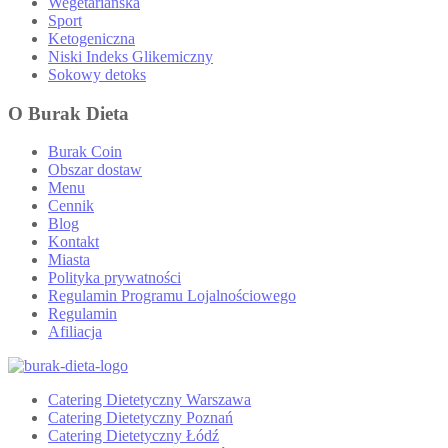
Wegetariańska
Sport
Ketogeniczna
Niski Indeks Glikemiczny
Sokowy detoks
O Burak Dieta
Burak Coin
Obszar dostaw
Menu
Cennik
Blog
Kontakt
Miasta
Polityka prywatności
Regulamin Programu Lojalnościowego
Regulamin
Afiliacja
Catering Dietetyczny Warszawa
Catering Dietetyczny Poznań
Catering Dietetyczny Łódź