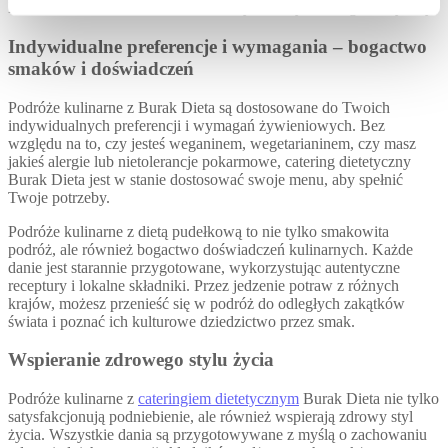
Podróże kulinarne z Burak Dieta – wykwintny catering dietetyczny
Indywidualne preferencje i wymagania – bogactwo
smaków i doświadczeń
Podróże kulinarne z Burak Dieta są dostosowane do Twoich
indywidualnych preferencji i wymagań żywieniowych. Bez
względu na to, czy jesteś weganinem, wegetarianinem, czy masz
jakieś alergie lub nietolerancje pokarmowe, catering dietetyczny
Burak Dieta jest w stanie dostosować swoje menu, aby spełnić
Twoje potrzeby.
Podróże kulinarne z dietą pudełkową to nie tylko smakowita
podróż, ale również bogactwo doświadczeń kulinarnych. Każde
danie jest starannie przygotowane, wykorzystując autentyczne
receptury i lokalne składniki. Przez jedzenie potraw z różnych
krajów, możesz przenieść się w podróż do odległych zakątków
świata i poznać ich kulturowe dziedzictwo przez smak.
Wspieranie zdrowego stylu życia
Podróże kulinarne z
cateringiem dietetycznym
Burak Dieta nie tylko
satysfakcjonują podniebienie, ale również wspierają zdrowy styl
życia. Wszystkie dania są przygotowywane z myślą o zachowaniu