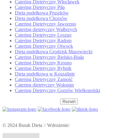
Catering Dietetyczny Włocławek
Catering Dietetyczny Piła
Dieta pudełkowa Pruszków
Dieta pudełkowa Chorzów
Catering Dietetyczny Jaworzno
Catering dietetyczny Wałbrzych
Catering Dietetyczny Leszno
Catering Dietetyczny Radom
Catering Dietetyczny Otwock
Dieta pudełkowa Grodzisk Mazowiecki
Catering Dietetyczny Bielsko-Biała
Catering Dietetyczny Krosno
Catering Dietetyczny Rybnik
Dieta pudełkowa w Koszalinie
Catering Dietetyczny Zamość
Catering dietetyczny Wołomin
Catering Dietetyczny Gorzów Wielkopolski
Rozwiń
© 2024 Burak Dieta
//
Wdrożenie: