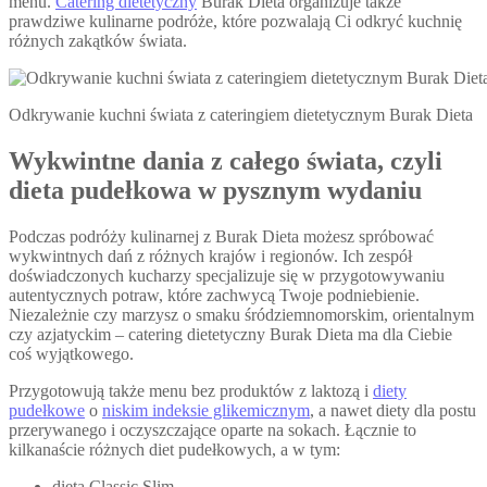
menu.
Catering dietetyczny
Burak Dieta organizuje także
prawdziwe kulinarne podróże, które pozwalają Ci odkryć kuchnię
różnych zakątków świata.
Odkrywanie kuchni świata z cateringiem dietetycznym Burak Dieta
Wykwintne dania z całego świata, czyli
dieta pudełkowa w pysznym wydaniu
Podczas podróży kulinarnej z Burak Dieta możesz spróbować
wykwintnych dań z różnych krajów i regionów. Ich zespół
doświadczonych kucharzy specjalizuje się w przygotowywaniu
autentycznych potraw, które zachwycą Twoje podniebienie.
Niezależnie czy marzysz o smaku śródziemnomorskim, orientalnym
czy azjatyckim – catering dietetyczny Burak Dieta ma dla Ciebie
coś wyjątkowego.
Przygotowują także menu bez produktów z laktozą i
diety
pudełkowe
o
niskim indeksie glikemicznym
, a nawet diety dla postu
przerywanego i oczyszczające oparte na sokach. Łącznie to
kilkanaście różnych diet pudełkowych, a w tym:
dieta Classic Slim,