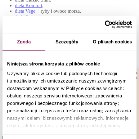
dieta Komfort
,
dieta Vege
+ ryby i owoce morza,
dieta Keto
,
dieta Sport
,
dieta Odchudzająca
,
dieta
Fit Mama
.
Zgoda
Szczegóły
O plikach cookies
Zdrowe i zbilansowane posiłki mobilnego
cateringu Burak Dieta
Niniejsza strona korzysta z plików cookie
Podróże kulinarne z Burak Dieta to nie tylko odkrywanie nowych
Używamy plików cookie lub podobnych technologii
smaków, ale również dbanie o zdrowie i dobrą formę. Każde
przygotowane danie jest starannie zbilansowane pod względem
i umożliwiamy ich umieszczanie naszym zewnętrznym
składników odżywczych i kaloryczności. Mobilny catering Burak
dostawcom wskazanym w Polityce cookies w celach:
Dieta dba o to, abyś otrzymywał/a posiłki bogate w wartości
obsługi naszego serwisu internetowego; zapewnienia
odżywcze, odpowiednio zbilansowane i dopasowane do Twoich
indywidualnych potrzeb.
poprawnego i bezpiecznego funkcjonowania strony;
personalizacji i ulepszania treści oraz usług; zarządzania
naszymi celami biznesowymi; reklamowych. Informacje
Podróże Kulinarne z Burak Dieta – Kuchnie Świata
o tym, jak korzystasz z naszej strony udostępniamy
partnerom społecznościowym, reklamowym i
Dostawa do Twojego domu