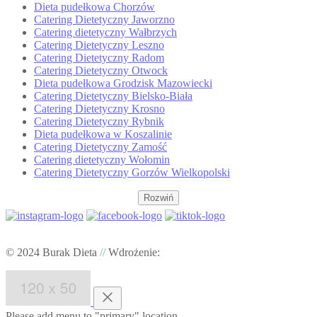
Dieta pudełkowa Chorzów
Catering Dietetyczny Jaworzno
Catering dietetyczny Wałbrzych
Catering Dietetyczny Leszno
Catering Dietetyczny Radom
Catering Dietetyczny Otwock
Dieta pudełkowa Grodzisk Mazowiecki
Catering Dietetyczny Bielsko-Biała
Catering Dietetyczny Krosno
Catering Dietetyczny Rybnik
Dieta pudełkowa w Koszalinie
Catering Dietetyczny Zamość
Catering dietetyczny Wołomin
Catering Dietetyczny Gorzów Wielkopolski
Rozwiń
© 2024 Burak Dieta
//
Wdrożenie:
Please add menu to "primary" location.