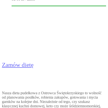
Catering Dietetyczny
Ostrowiec Świętokrzyski -
Dieta Pudełkowa
Zamów dietę
Nasza dieta pudełkowa z Ostrowca Świętokrzyskiego to wolność
od planowania posiłków, robienia zakupów, gotowania i mycia
garnków na kolejne dni. Niezależnie od tego, czy szukasz
klasycznej kuchni domowej, keto czy może śródziemnomorskiej,