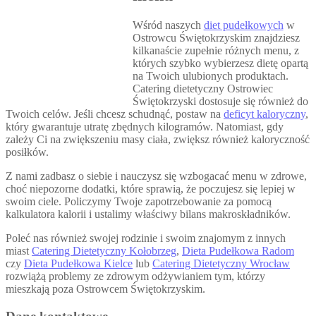
Wśród naszych
diet pudełkowych
w
Ostrowcu Świętokrzyskim znajdziesz
kilkanaście zupełnie różnych menu, z
których szybko wybierzesz dietę opartą
na Twoich ulubionych produktach.
Catering dietetyczny Ostrowiec
Świętokrzyski dostosuje się również do
Twoich celów. Jeśli chcesz schudnąć, postaw na
deficyt kaloryczny
,
który gwarantuje utratę zbędnych kilogramów. Natomiast, gdy
zależy Ci na zwiększeniu masy ciała, zwiększ również kaloryczność
posiłków.
Z nami zadbasz o siebie i nauczysz się wzbogacać menu w zdrowe,
choć niepozorne dodatki, które sprawią, że poczujesz się lepiej w
swoim ciele. Policzymy Twoje zapotrzebowanie za pomocą
kalkulatora kalorii i ustalimy właściwy bilans makroskładników.
Poleć nas również swojej rodzinie i swoim znajomym z innych
miast
Catering Dietetyczny Kołobrzeg
,
Dieta Pudełkowa Radom
czy
Dieta Pudełkowa Kielce
lub
Catering Dietetyczny Wrocław
rozwiążą problemy ze zdrowym odżywianiem tym, którzy
mieszkają poza Ostrowcem Świętokrzyskim.