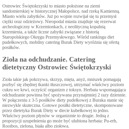
Ostrowiec Świętokrzyski to miasto położone na ziemi
sandomierskiej w historycznej Małopolsce, nad rzeką Kamienną.
Miasto wielu zabytków. Już po wojnie rozwijał się tu przemysł
ciężki oraz odzieżowy. Nieopodal miasta znajduje się rezerwat
archeologiczny w Krzemionkach, z neolityczną kopalnią
krzemienia, a także liczne zabytki związane z historią
Staropolskiego Okręgu Przemysłowego. Wśród rankingu diet
pudełkowych, mobilny catering Burak Diety wyróżnia się ofertą
posiłków.
Zioła na odchudzanie. Catering
dietetyczny Ostrowiec Świętokrzyski
Zioła takie jak pokrzywa, skrzyp, mięta, anyż, mniszek pomagają
pozbyć się zbędnej tkanki tłuszczowej, utrzymać właściwy poziom
cukru we krwi, oczyścić organizm z toksyn. Herbata wspomagająca
odchudzanie powinna być spożywana przynajmniej 2 razy dziennie.
W połączeniu z 3-5 posiłków diety pudełkowej z Buraka stanie się
niezwykle skuteczna. Gotowe posiłki dietetyczne, skomponowane
przez dietetyka Burak Diety w diecie kubełkowej to jedno.
Właściwy poziom płynów w organizmie to drugie. Jedną z
propozycji uzupełnienia go może być ulubiona herbata: Pu-erh,
Rooibos, zielona, biała albo ziołowa.