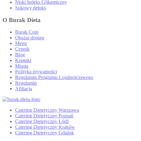
Niski Indeks Glikemiczny
Sokowy detoks
O Burak Dieta
Burak Coin
Obszar dostaw
Menu
Cennik
Blog
Kontakt
Miasta
Polityka prywatności
Regulamin Programu Lojalnościowego
Regulamin
Afiliacja
Catering Dietetyczny Warszawa
Catering Dietetyczny Poznań
Catering Dietetyczny Łódź
Catering Dietetyczny Kraków
Catering Dietetyczny Gdańsk