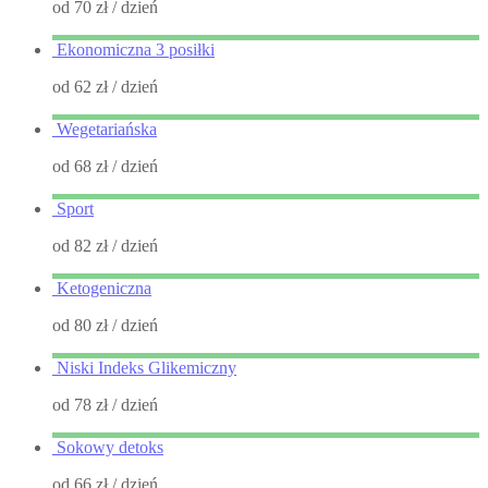
od 70 zł
/ dzień
Ekonomiczna 3 posiłki
od 62 zł
/ dzień
Wegetariańska
od 68 zł
/ dzień
Sport
od 82 zł
/ dzień
Ketogeniczna
od 80 zł
/ dzień
Niski Indeks Glikemiczny
od 78 zł
/ dzień
Sokowy detoks
od 66 zł
/ dzień