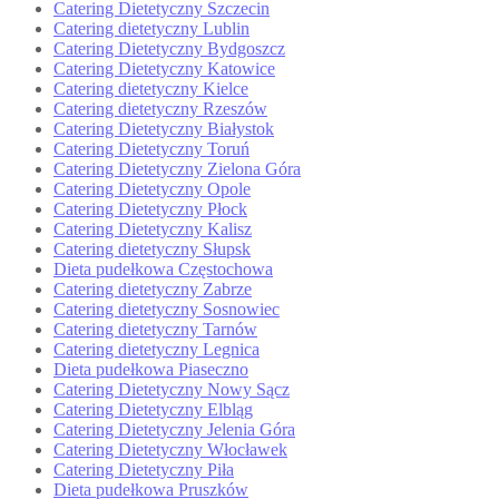
Catering Dietetyczny Szczecin
Catering dietetyczny Lublin
Catering Dietetyczny Bydgoszcz
Catering Dietetyczny Katowice
Catering dietetyczny Kielce
Catering dietetyczny Rzeszów
Catering Dietetyczny Białystok
Catering Dietetyczny Toruń
Catering Dietetyczny Zielona Góra
Catering Dietetyczny Opole
Catering Dietetyczny Płock
Catering Dietetyczny Kalisz
Catering dietetyczny Słupsk
Dieta pudełkowa Częstochowa
Catering dietetyczny Zabrze
Catering dietetyczny Sosnowiec
Catering dietetyczny Tarnów
Catering dietetyczny Legnica
Dieta pudełkowa Piaseczno
Catering Dietetyczny Nowy Sącz
Catering Dietetyczny Elbląg
Catering Dietetyczny Jelenia Góra
Catering Dietetyczny Włocławek
Catering Dietetyczny Piła
Dieta pudełkowa Pruszków