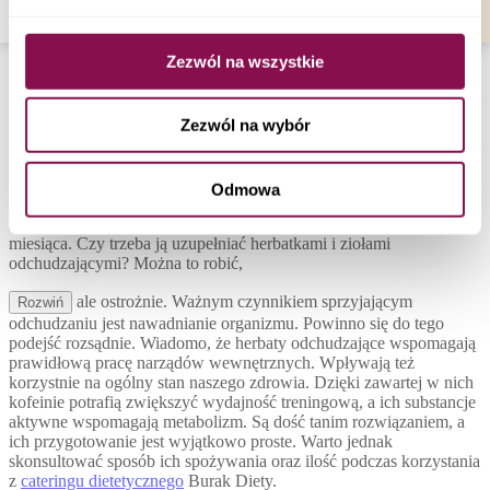
-->
Zezwól na wszystkie
Catering Dietetyczny Ostrowiec
Świętokrzyski – Dieta Pudełkowa
Zezwól na wybór
Jedzenie pudełkowe Ostrowiec Świętokrzyski kontra zioła i herbaty
wspomagające odchudzanie – czy warto? Jesteśmy tym, co jemy.
Znasz to zdanie prawda? Jednak często zapominamy o tym w
Odmowa
momencie, gdy przychodzi czas na jedzenie. Dobrze
skomponowana
dieta pudełkowa
przyniesie efekty w ciągu
miesiąca. Czy trzeba ją uzupełniać herbatkami i ziołami
odchudzającymi? Można to robić,
ale ostrożnie. Ważnym czynnikiem sprzyjającym
Rozwiń
odchudzaniu jest nawadnianie organizmu. Powinno się do tego
podejść rozsądnie. Wiadomo, że herbaty odchudzające wspomagają
prawidłową pracę narządów wewnętrznych. Wpływają też
korzystnie na ogólny stan naszego zdrowia. Dzięki zawartej w nich
kofeinie potrafią zwiększyć wydajność treningową, a ich substancje
aktywne wspomagają metabolizm. Są dość tanim rozwiązaniem, a
ich przygotowanie jest wyjątkowo proste. Warto jednak
skonsultować sposób ich spożywania oraz ilość podczas korzystania
z
cateringu dietetycznego
Burak Diety.