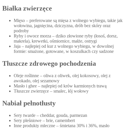
Białka zwierzęce
Mięso – preferowane są mięsa z wolnego wybiegu, takie jak
wołowina, jagnięcina, dziczyzna, drób bez skóry oraz
podroby
Ryby i owoce morza – dziko złowione ryby (łosoś, dorsz,
makrela), krewetki, ośmiornice, małże, ostrygi
Jaja – najlepiej od kur z wolnego wybiegu, w dowolnej
formie: smażone, gotowane, w koszulkach czy sadzone
Tłuszcze zdrowego pochodzenia
Oleje roślinne – oliwa z oliwek, olej kokosowy, olej z
awokado, olej sezamowy
Masło i ghee – najlepiej od krów karmionych trawą
Tłuszcze zwierzęce – smalec, łój wołowy
Nabiał pełnotłusty
Sery twarde – cheddar, gouda, parmezan
Sery pleśniowe – brie, camembert
Inne produkty mleczne – śmietana 30% i 36%, masło