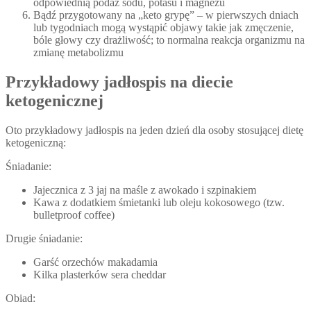
odpowiednią podaż sodu, potasu i magnezu
Bądź przygotowany na „keto grypę” – w pierwszych dniach
lub tygodniach mogą wystąpić objawy takie jak zmęczenie,
bóle głowy czy drażliwość; to normalna reakcja organizmu na
zmianę metabolizmu
Przykładowy jadłospis na diecie
ketogenicznej
Oto przykładowy jadłospis na jeden dzień dla osoby stosującej dietę
ketogeniczną:
Śniadanie:
Jajecznica z 3 jaj na maśle z awokado i szpinakiem
Kawa z dodatkiem śmietanki lub oleju kokosowego (tzw.
bulletproof coffee)
Drugie śniadanie:
Garść orzechów makadamia
Kilka plasterków sera cheddar
Obiad: