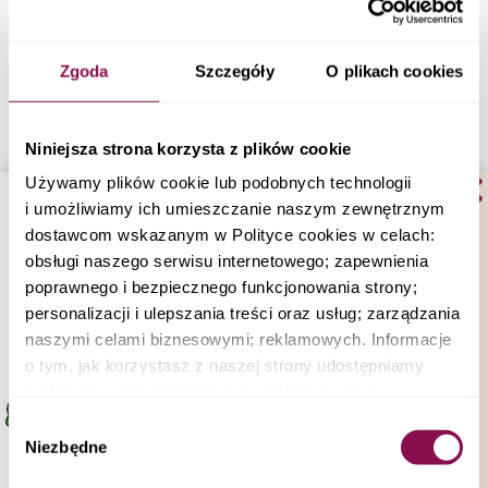
Napoje gazowane
Soki owocowe
Napoje energetyczne
Zgoda
Szczegóły
O plikach cookies
Większość alkoholi, szczególnie piwo i słodkie wina
Produkty zbożowe
Niniejsza strona korzysta z plików cookie
Chleb, bułki, pieczywo
Używamy plików cookie lub podobnych technologii
Makaron
i umożliwiamy ich umieszczanie naszym zewnętrznym
Ryż (biały i brązowy)
Płatki śniadaniowe
dostawcom wskazanym w Polityce cookies w celach:
Płatki owsiane
obsługi naszego serwisu internetowego; zapewnienia
Kasza manna, gryczana, kuskus
poprawnego i bezpiecznego funkcjonowania strony;
Wafle ryżowe
personalizacji i ulepszania treści oraz usług; zarządzania
Warzywa bogate w skrobię
naszymi celami biznesowymi; reklamowych. Informacje
o tym, jak korzystasz z naszej strony udostępniamy
Ziemniaki
partnerom społecznościowym, reklamowym i
Bataty
analitycznym i biznesowym. Partnerzy mogą połączyć te
Kukurydza
Wybór
informacje z innymi danymi otrzymanymi od Ciebie lub
Groszek
Niezbędne
zgody
Marchew
uzyskanymi podczas korzystania z ich usług.
Buraki