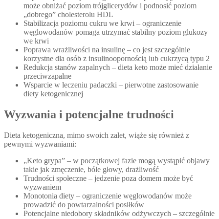
może obniżać poziom trójglicerydów i podnosić poziom
„dobrego” cholesterolu HDL
Stabilizacja poziomu cukru we krwi – ograniczenie
węglowodanów pomaga utrzymać stabilny poziom glukozy
we krwi
Poprawa wrażliwości na insulinę – co jest szczególnie
korzystne dla osób z insulinoopornością lub cukrzycą typu 2
Redukcja stanów zapalnych – dieta keto może mieć działanie
przeciwzapalne
Wsparcie w leczeniu padaczki – pierwotne zastosowanie
diety ketogenicznej
Wyzwania i potencjalne trudności
Dieta ketogeniczna, mimo swoich zalet, wiąże się również z
pewnymi wyzwaniami:
„Keto grypa” – w początkowej fazie mogą wystąpić objawy
takie jak zmęczenie, bóle głowy, drażliwość
Trudności społeczne – jedzenie poza domem może być
wyzwaniem
Monotonia diety – ograniczenie węglowodanów może
prowadzić do powtarzalności posiłków
Potencjalne niedobory składników odżywczych – szczególnie