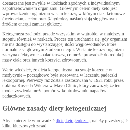
dostarczane jest zwykle w ilościach zgodnych z indywidualnym
zapotrzebowaniem organizmu. Głównym celem diety keto jest
wprowadzenie organizmu w stan ketozy, w którym ciała ketonowe
(acetooctan, aceton oraz β-hydroksymaślan) stają się głównym
źródłem energii zamiast glukozy.
Ketogeneza zachodzi przede wszystkim w wątrobie, w mniejszym
stopniu również w nerkach. Proces ten uruchamia się, gdy organizm
nie ma dostępu do wystarczającej ilości węglowodanów, które
normalnie są głównym źródłem energii. W stanie ketozy organizm
zaczyna efektywnie spalać tłuszcz, co może prowadzić do redukcji
masy ciała oraz innych korzyści zdrowotnych.
Warto wiedzieć, że dieta ketogeniczna ma swoje korzenie w
medycynie – początkowo była stosowana w leczeniu padaczki
lekoopornej. Pierwszy raz została zastosowana w 1921 roku przez
doktora Russella Wildera w Mayo Clinic, który zauważył, że ten
model żywienia może pomóc w kontrolowaniu napadów
padaczkowych.
Główne zasady diety ketogenicznej
Aby skutecznie wprowadzić
dietę ketogeniczną
, należy przestrzegać
kilku kluczowych zasad: