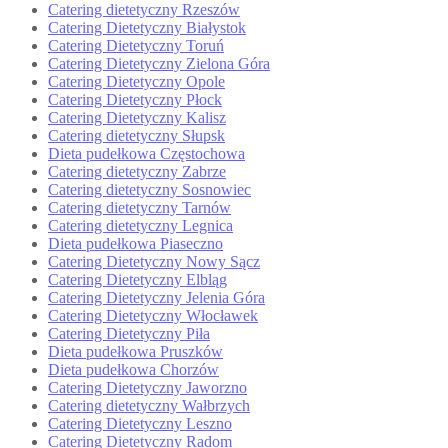
Catering dietetyczny Rzeszów
Catering Dietetyczny Białystok
Catering Dietetyczny Toruń
Catering Dietetyczny Zielona Góra
Catering Dietetyczny Opole
Catering Dietetyczny Płock
Catering Dietetyczny Kalisz
Catering dietetyczny Słupsk
Dieta pudełkowa Częstochowa
Catering dietetyczny Zabrze
Catering dietetyczny Sosnowiec
Catering dietetyczny Tarnów
Catering dietetyczny Legnica
Dieta pudełkowa Piaseczno
Catering Dietetyczny Nowy Sącz
Catering Dietetyczny Elbląg
Catering Dietetyczny Jelenia Góra
Catering Dietetyczny Włocławek
Catering Dietetyczny Piła
Dieta pudełkowa Pruszków
Dieta pudełkowa Chorzów
Catering Dietetyczny Jaworzno
Catering dietetyczny Wałbrzych
Catering Dietetyczny Leszno
Catering Dietetyczny Radom