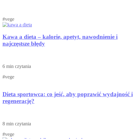
#vege
Kawa a dieta – kalorie, apetyt, nawodnienie i
najczęstsze błędy
6 min czytania
#vege
Dieta sportowca: co jeść, aby poprawić wydajność i
regenerację?
8 min czytania
#vege