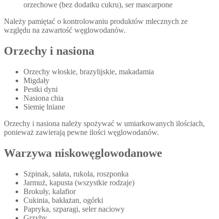
orzechowe (bez dodatku cukru), ser mascarpone
Należy pamiętać o kontrolowaniu produktów mlecznych ze
względu na zawartość węglowodanów.
Orzechy i nasiona
Orzechy włoskie, brazylijskie, makadamia
Migdały
Pestki dyni
Nasiona chia
Siemię lniane
Orzechy i nasiona należy spożywać w umiarkowanych ilościach,
ponieważ zawierają pewne ilości węglowodanów.
Warzywa niskowęglowodanowe
Szpinak, sałata, rukola, roszponka
Jarmuż, kapusta (wszystkie rodzaje)
Brokuły, kalafior
Cukinia, bakłażan, ogórki
Papryka, szparagi, seler naciowy
Grzyby