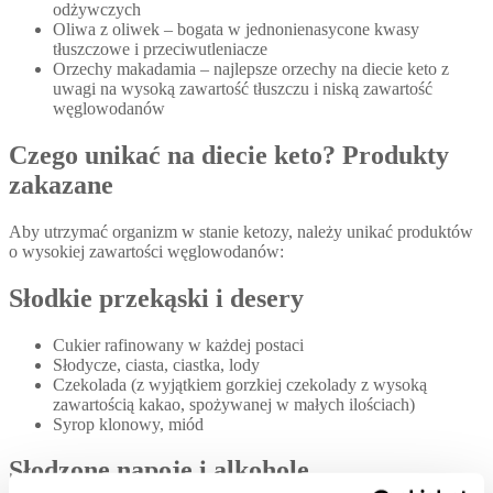
odżywczych
Oliwa z oliwek – bogata w jednonienasycone kwasy
tłuszczowe i przeciwutleniacze
Orzechy makadamia – najlepsze orzechy na diecie keto z
uwagi na wysoką zawartość tłuszczu i niską zawartość
węglowodanów
Czego unikać na diecie keto? Produkty
zakazane
Aby utrzymać organizm w stanie ketozy, należy unikać produktów
o wysokiej zawartości węglowodanów:
Słodkie przekąski i desery
Cukier rafinowany w każdej postaci
Słodycze, ciasta, ciastka, lody
Czekolada (z wyjątkiem gorzkiej czekolady z wysoką
zawartością kakao, spożywanej w małych ilościach)
Syrop klonowy, miód
Słodzone napoje i alkohole