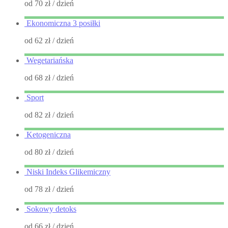
od 70 zł
/ dzień
Ekonomiczna 3 posiłki
od 62 zł
/ dzień
Wegetariańska
od 68 zł
/ dzień
Sport
od 82 zł
/ dzień
Ketogeniczna
od 80 zł
/ dzień
Niski Indeks Glikemiczny
od 78 zł
/ dzień
Sokowy detoks
od 66 zł
/ dzień