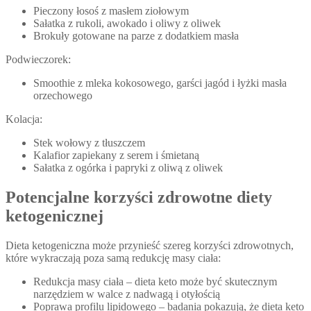
Pieczony łosoś z masłem ziołowym
Sałatka z rukoli, awokado i oliwy z oliwek
Brokuły gotowane na parze z dodatkiem masła
Podwieczorek:
Smoothie z mleka kokosowego, garści jagód i łyżki masła
orzechowego
Kolacja:
Stek wołowy z tłuszczem
Kalafior zapiekany z serem i śmietaną
Sałatka z ogórka i papryki z oliwą z oliwek
Potencjalne korzyści zdrowotne diety
ketogenicznej
Dieta ketogeniczna może przynieść szereg korzyści zdrowotnych,
które wykraczają poza samą redukcję masy ciała:
Redukcja masy ciała – dieta keto może być skutecznym
narzędziem w walce z nadwagą i otyłością
Poprawa profilu lipidowego – badania pokazują, że dieta keto