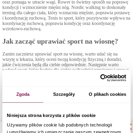
oraz pomaga w utracie wagi. Rower to świetny sposób na poprawę
kondycji i wzmocnienie mięśni nóg. Nordic walking to doskonały
trening dla całego ciała, który wzmacnia mięśnie, poprawia postawę
i koordynację ruchową. Tenis to sport, który pozytywnie wpływa na
koordynację ruchową, poprawia kondycję oraz koordynację
wzrokowo-ruchową.
Jak zacząć uprawiać sport na wiosnę?
Zanim zaczniesz uprawiać sport na wiosnę, warto udać się na
wizytę u lekarza, który oceni twoją kondycję fizyczną i doradzi,
jakie ćwiczenia będą dla ciebie odpowiednie. Następnie warto
wybrać sport, który będzie dla ciebie najbardziej przyjazny i sprawi
ci najwięcej przyjemności. Nie należy przesadzać na początku i
stopniowo zwiększać intensywność treningów.
Aby uniknąć kontuzji, należy zacząć trening od rozgrzewki, która
Zgoda
Szczegóły
O plikach cookies
pozwoli rozluźnić mięśnie i ograniczyć ryzyko urazów. Warto też
stopniowo zwiększać intensywność treningów, nie przeciążając
organizmu. Po treningu należy zadbać o odpowiednie rozciąganie
mięśni, co przyspieszy ich regenerację i pomoże uniknąć bólu
Niniejsza strona korzysta z plików cookie
mięśni.
Używamy plików cookie lub podobnych technologii
Zaleca się, aby aktywność fizyczna trwała co najmniej 30 minut
i umożliwiamy ich umieszczanie naszym zewnętrznym
dziennie, 5 razy w tygodniu. Jednak warto pamiętać, że każdy