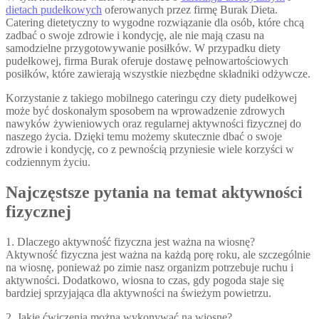
dietach pudełkowych
oferowanych przez firmę Burak Dieta.
Catering dietetyczny to wygodne rozwiązanie dla osób, które chcą
zadbać o swoje zdrowie i kondycję, ale nie mają czasu na
samodzielne przygotowywanie posiłków. W przypadku diety
pudełkowej, firma Burak oferuje dostawę pełnowartościowych
posiłków, które zawierają wszystkie niezbędne składniki odżywcze.
Korzystanie z takiego mobilnego cateringu czy diety pudełkowej
może być doskonałym sposobem na wprowadzenie zdrowych
nawyków żywieniowych oraz regularnej aktywności fizycznej do
naszego życia. Dzięki temu możemy skutecznie dbać o swoje
zdrowie i kondycję, co z pewnością przyniesie wiele korzyści w
codziennym życiu.
Najczęstsze pytania na temat aktywności
fizycznej
1. Dlaczego aktywność fizyczna jest ważna na wiosnę?
Aktywność fizyczna jest ważna na każdą porę roku, ale szczególnie
na wiosnę, ponieważ po zimie nasz organizm potrzebuje ruchu i
aktywności. Dodatkowo, wiosna to czas, gdy pogoda staje się
bardziej sprzyjająca dla aktywności na świeżym powietrzu.
2. Jakie ćwiczenia można wykonywać na wiosnę?