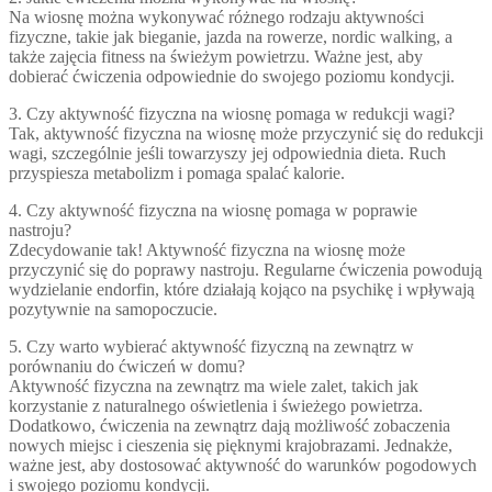
Na wiosnę można wykonywać różnego rodzaju aktywności
fizyczne, takie jak bieganie, jazda na rowerze, nordic walking, a
także zajęcia fitness na świeżym powietrzu. Ważne jest, aby
dobierać ćwiczenia odpowiednie do swojego poziomu kondycji.
3. Czy aktywność fizyczna na wiosnę pomaga w redukcji wagi?
Tak, aktywność fizyczna na wiosnę może przyczynić się do redukcji
wagi, szczególnie jeśli towarzyszy jej odpowiednia dieta. Ruch
przyspiesza metabolizm i pomaga spalać kalorie.
4. Czy aktywność fizyczna na wiosnę pomaga w poprawie
nastroju?
Zdecydowanie tak! Aktywność fizyczna na wiosnę może
przyczynić się do poprawy nastroju. Regularne ćwiczenia powodują
wydzielanie endorfin, które działają kojąco na psychikę i wpływają
pozytywnie na samopoczucie.
5. Czy warto wybierać aktywność fizyczną na zewnątrz w
porównaniu do ćwiczeń w domu?
Aktywność fizyczna na zewnątrz ma wiele zalet, takich jak
korzystanie z naturalnego oświetlenia i świeżego powietrza.
Dodatkowo, ćwiczenia na zewnątrz dają możliwość zobaczenia
nowych miejsc i cieszenia się pięknymi krajobrazami. Jednakże,
ważne jest, aby dostosować aktywność do warunków pogodowych
i swojego poziomu kondycji.