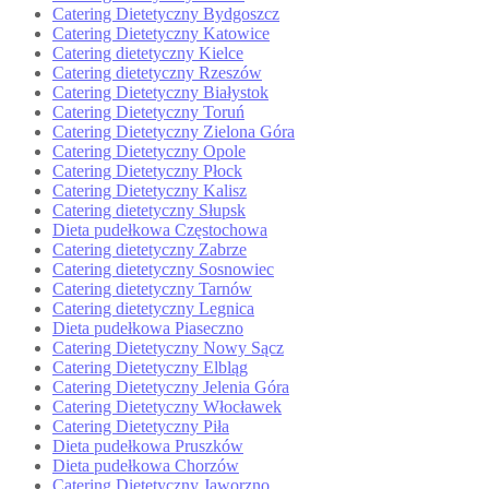
Catering Dietetyczny Bydgoszcz
Catering Dietetyczny Katowice
Catering dietetyczny Kielce
Catering dietetyczny Rzeszów
Catering Dietetyczny Białystok
Catering Dietetyczny Toruń
Catering Dietetyczny Zielona Góra
Catering Dietetyczny Opole
Catering Dietetyczny Płock
Catering Dietetyczny Kalisz
Catering dietetyczny Słupsk
Dieta pudełkowa Częstochowa
Catering dietetyczny Zabrze
Catering dietetyczny Sosnowiec
Catering dietetyczny Tarnów
Catering dietetyczny Legnica
Dieta pudełkowa Piaseczno
Catering Dietetyczny Nowy Sącz
Catering Dietetyczny Elbląg
Catering Dietetyczny Jelenia Góra
Catering Dietetyczny Włocławek
Catering Dietetyczny Piła
Dieta pudełkowa Pruszków
Dieta pudełkowa Chorzów
Catering Dietetyczny Jaworzno