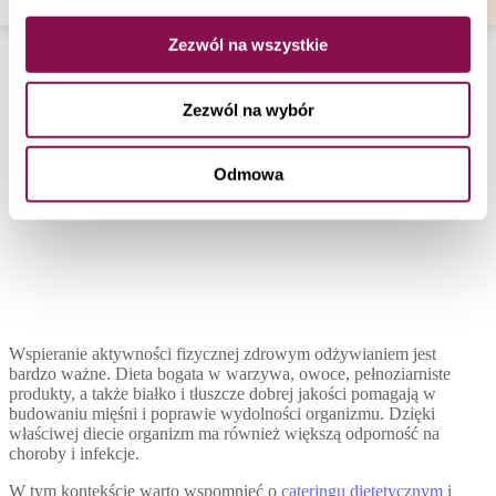
Podczas aktywności fizycznej warto zwrócić uwagę na swoją dietę,
która powinna być zbilansowana i dostarczać organizmowi
Zezwól na wszystkie
odpowiedniej ilości składników odżywczych. Zaleca się, aby dieta
zawierała dużo warzyw, owoców, białka oraz węglowodanów
złożonych.
Zezwól na wybór
Odmowa
Wspieranie aktywności fizycznej zdrowym odżywianiem jest
bardzo ważne. Dieta bogata w warzywa, owoce, pełnoziarniste
produkty, a także białko i tłuszcze dobrej jakości pomagają w
budowaniu mięśni i poprawie wydolności organizmu. Dzięki
właściwej diecie organizm ma również większą odporność na
choroby i infekcje.
W tym kontekście warto wspomnieć o
cateringu dietetycznym
i