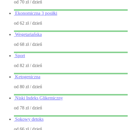
od 70 zł
/ dzień
Ekonomiczna 3 posiłki
od 62 zł
/ dzień
Wegetariańska
od 68 zł
/ dzień
Sport
od 82 zł
/ dzień
Ketogeniczna
od 80 zł
/ dzień
Niski Indeks Glikemiczny
od 78 zł
/ dzień
Sokowy detoks
od 66 zł
/ dzień