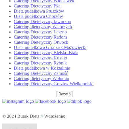
Catering Dietetyczny Włocławek
Catering Dietetyczny Piła
Dieta pudełkowa Pruszków
Dieta pudełkowa Chorzów
Catering Dietetyczny Jaworzno
Catering dietetyczny Wałbrzych
Catering Dietetyczny Leszno
Catering Dietetyczny Radom
Catering Dietetyczny Otwock
Dieta pudełkowa Grodzisk Mazowiecki
Catering Dietetyczny Bielsko-Biała
Catering Dietetyczny Krosno
Catering Dietetyczny Rybnik
Dieta pudełkowa w Koszalinie
Catering Dietetyczny Zamość
Catering dietetyczny Wołomin
Catering Dietetyczny Gorzów Wielkopolski
Rozwiń
© 2024 Burak Dieta
//
Wdrożenie: