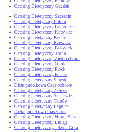
Catering Dietetyczny Kraków
Catering Dietetyczny Gdańsk
Catering Dietetyczny Szczecin
Catering dietetyczny Lublin
Catering Dietetyczny Bydgoszcz
Catering Dietetyczny Katowice
Catering dietetyczny Kielce
Catering dietetyczny Rzeszów
Catering Dietetyczny Białystok
Catering Dietetyczny Toruń
Catering Dietetyczny Zielona Góra
Catering Dietetyczny Opole
Catering Dietetyczny Płock
Catering Dietetyczny Kalisz
Catering dietetyczny Słupsk
Dieta pudełkowa Częstochowa
Catering dietetyczny Zabrze
Catering dietetyczny Sosnowiec
Catering dietetyczny Tarnów
Catering dietetyczny Legnica
Dieta pudełkowa Piaseczno
Catering Dietetyczny Nowy Sącz
Catering Dietetyczny Elbląg
Catering Dietetyczny Jelenia Góra