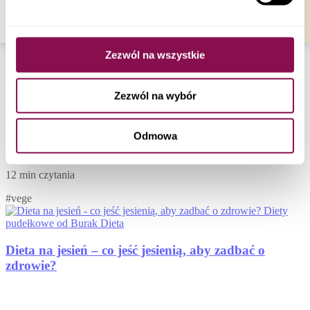
4 min czytania
Zezwól na wszystkie
#vege
Zezwól na wybór
Błonnik pokarmowy – ile go jeść, gdzie występuje i
dlaczego jest ważny w diecie?
Odmowa
12 min czytania
#vege
Dieta na jesień – co jeść jesienią, aby zadbać o
zdrowie?