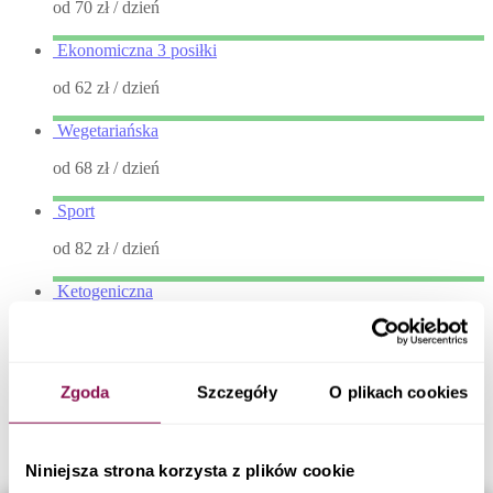
od 70 zł
/ dzień
Ekonomiczna 3 posiłki
od 62 zł
/ dzień
Wegetariańska
od 68 zł
/ dzień
Sport
od 82 zł
/ dzień
Ketogeniczna
od 80 zł
/ dzień
Niski Indeks Glikemiczny
Zgoda
Szczegóły
O plikach cookies
od 78 zł
/ dzień
Sokowy detoks
Niniejsza strona korzysta z plików cookie
od 66 zł
/ dzień