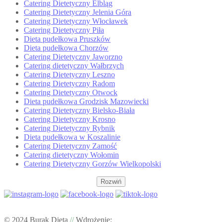
Catering Dietetyczny Elbląg
Catering Dietetyczny Jelenia Góra
Catering Dietetyczny Włocławek
Catering Dietetyczny Piła
Dieta pudełkowa Pruszków
Dieta pudełkowa Chorzów
Catering Dietetyczny Jaworzno
Catering dietetyczny Wałbrzych
Catering Dietetyczny Leszno
Catering Dietetyczny Radom
Catering Dietetyczny Otwock
Dieta pudełkowa Grodzisk Mazowiecki
Catering Dietetyczny Bielsko-Biała
Catering Dietetyczny Krosno
Catering Dietetyczny Rybnik
Dieta pudełkowa w Koszalinie
Catering Dietetyczny Zamość
Catering dietetyczny Wołomin
Catering Dietetyczny Gorzów Wielkopolski
Rozwiń
© 2024 Burak Dieta
//
Wdrożenie: