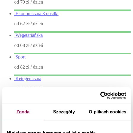
od 70 zł
/ dzień
Ekonomiczna 3 posiłki
od 62 zł
/ dzień
Wegetariańska
od 68 zł
/ dzień
Sport
od 82 zł
/ dzień
Ketogeniczna
od 80 zł
/ dzień
Niski Indeks Glikemiczny
od 78 zł
/ dzień
Zgoda
Szczegóły
O plikach cookies
Sokowy detoks
od 66 zł
/ dzień
Niniejsza strona korzysta z plików cookie