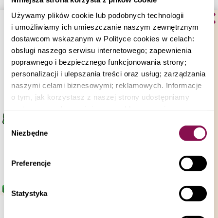
Używamy plików cookie lub podobnych technologii
Strona główna
>
Blog
> Smoothie nasiona chia, mango,
i umożliwiamy ich umieszczanie naszym zewnętrznym
pomarańcza, banan 250ml
dostawcom wskazanym w Polityce cookies w celach:
obsługi naszego serwisu internetowego; zapewnienia
poprawnego i bezpiecznego funkcjonowania strony;
personalizacji i ulepszania treści oraz usług; zarządzania
naszymi celami biznesowymi; reklamowych. Informacje
o tym, jak korzystasz z naszej strony udostępniamy
#vege
partnerom społecznościowym, reklamowym i
analitycznym i biznesowym. Partnerzy mogą połączyć te
Wybór
Dieta sokowa na letnie upały – detoks i nawodnienie
informacje z innymi danymi otrzymanymi od Ciebie lub
Niezbędne
organizmu
zgody
uzyskanymi podczas korzystania z ich usług.
Możesz zezwolić na wszystkie pliki cookie, wybrać
Preferencje
je indywidualnie lub odrzucić wszystkie. W dowolnym
5 min czytania
momencie możesz sprawdzić swoje elementy kontroli
#vege
plików, cofnąć swoją zgodę lub sprzeciwić się,
Statystyka
korzystając z możliwości zarządzania ustawieniami
plików cookies a także poprzez zmianę ustawień