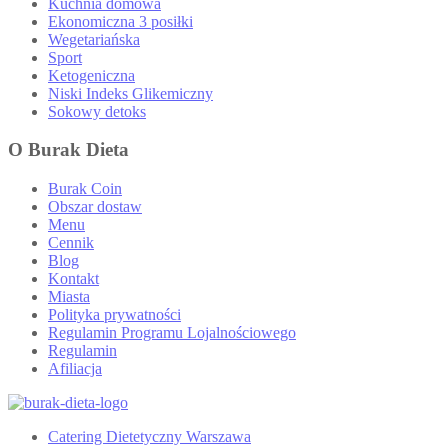
Kuchnia domowa
Ekonomiczna 3 posiłki
Wegetariańska
Sport
Ketogeniczna
Niski Indeks Glikemiczny
Sokowy detoks
O Burak Dieta
Burak Coin
Obszar dostaw
Menu
Cennik
Blog
Kontakt
Miasta
Polityka prywatności
Regulamin Programu Lojalnościowego
Regulamin
Afiliacja
Catering Dietetyczny Warszawa