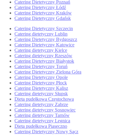
Catering Dietetyczny Poznań
Catering Dietetyczny Łódź
Catering Dietetyczny Kraków
Catering Dietetyczny Gdańsk
Catering Dietetyczny Szczecin
Catering dietetyczny Lublin
Catering Dietetyczny Bydgoszcz
Catering Dietetyczny Katowice
Catering dietetyczny Kielce
Catering dietetyczny Rzeszów
Catering Dietetyczny Białystok
Catering Dietetyczny Toruń
Catering Dietetyczny Zielona Góra
Catering Dietetyczny Opole
Catering Dietetyczny Płock
Catering Dietetyczny Kalisz
Catering dietetyczny Słupsk
Dieta pudełkowa Częstochowa
Catering dietetyczny Zabrze
Catering dietetyczny Sosnowiec
Catering dietetyczny Tarnów
Catering dietetyczny Legnica
Dieta pudełkowa Piaseczno
Catering Dietetyczny Nowy Sącz