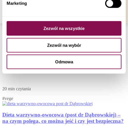
Dynia nie tylko na Halloween – wprowadź
Marketing
Twojej przeglądarki.
pomarańczowe zdrowie na swój talerz
Zezwól na wszystkie
6 min czytania
#vege
Zezwól na wybór
Co zrobić, żeby nie podjadać? Skuteczne metody
Odmowa
realne do wdrożenia
20 min czytania
#vege
Dieta warzywno-owocowa (post dr Dąbrowskiej) –
na czym polega, co można jeść i czy jest bezpieczna?