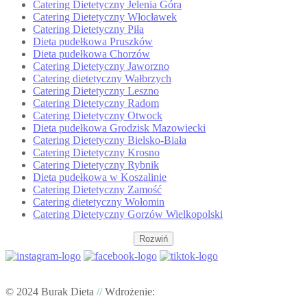
Catering Dietetyczny Jelenia Góra
Catering Dietetyczny Włocławek
Catering Dietetyczny Piła
Dieta pudełkowa Pruszków
Dieta pudełkowa Chorzów
Catering Dietetyczny Jaworzno
Catering dietetyczny Wałbrzych
Catering Dietetyczny Leszno
Catering Dietetyczny Radom
Catering Dietetyczny Otwock
Dieta pudełkowa Grodzisk Mazowiecki
Catering Dietetyczny Bielsko-Biała
Catering Dietetyczny Krosno
Catering Dietetyczny Rybnik
Dieta pudełkowa w Koszalinie
Catering Dietetyczny Zamość
Catering dietetyczny Wołomin
Catering Dietetyczny Gorzów Wielkopolski
Rozwiń
© 2024 Burak Dieta
//
Wdrożenie: