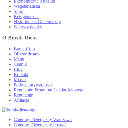
Ekonomiczna 3 posiłki
Wegetariańska
Sport
Ketogeniczna
Niski Indeks Glikemiczny
Sokowy detoks
O Burak Dieta
Burak Coin
Obszar dostaw
Menu
Cennik
Blog
Kontakt
Miasta
Polityka prywatności
Regulamin Programu Lojalnościowego
Regulamin
Afiliacja
Catering Dietetyczny Warszawa
Catering Dietetyczny Poznań