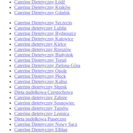
Catering Dietetyczny Łódź
Catering Dietetyczny Kraków
Catering Dietetyczny Gdańsk
Catering Dietetyczny Szczecin
Catering dietetyczny Lublin
Catering Dietetyczny Bydgoszcz
Catering Dietetyczny Katowice
Catering dietetyczny Kielce
Catering dietetyczny Rzeszów
Catering Dietetyczny Białystok
Catering Dietetyczny Toruń
Catering Dietetyczny Zielona Góra
Catering Dietetyczny Opole
Catering Dietetyczny Płock
Catering Dietetyczny Kalisz
Catering dietetyczny Słupsk
Dieta pudełkowa Częstochowa
Catering dietetyczny Zabrze
Catering dietetyczny Sosnowiec
Catering dietetyczny Tarnów
Catering dietetyczny Legnica
Dieta pudełkowa Piaseczno
Catering Dietetyczny Nowy Sącz
Catering Dietetyczny Elbląg