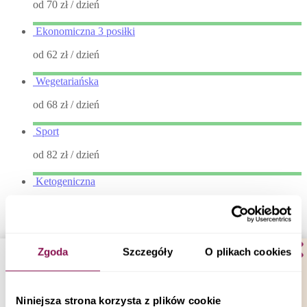
od 70 zł
/ dzień
Ekonomiczna 3 posiłki
od 62 zł
/ dzień
Wegetariańska
od 68 zł
/ dzień
Sport
od 82 zł
/ dzień
Ketogeniczna
od 80 zł
/ dzień
Niski Indeks Glikemiczny
Zgoda
Szczegóły
O plikach cookies
od 78 zł
/ dzień
Sokowy detoks
Niniejsza strona korzysta z plików cookie
od 66 zł
/ dzień