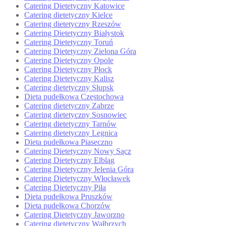
Catering Dietetyczny Katowice
Catering dietetyczny Kielce
Catering dietetyczny Rzeszów
Catering Dietetyczny Białystok
Catering Dietetyczny Toruń
Catering Dietetyczny Zielona Góra
Catering Dietetyczny Opole
Catering Dietetyczny Płock
Catering Dietetyczny Kalisz
Catering dietetyczny Słupsk
Dieta pudełkowa Częstochowa
Catering dietetyczny Zabrze
Catering dietetyczny Sosnowiec
Catering dietetyczny Tarnów
Catering dietetyczny Legnica
Dieta pudełkowa Piaseczno
Catering Dietetyczny Nowy Sącz
Catering Dietetyczny Elbląg
Catering Dietetyczny Jelenia Góra
Catering Dietetyczny Włocławek
Catering Dietetyczny Piła
Dieta pudełkowa Pruszków
Dieta pudełkowa Chorzów
Catering Dietetyczny Jaworzno
Catering dietetyczny Wałbrzych