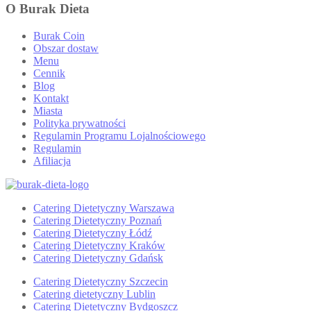
O Burak Dieta
Burak Coin
Obszar dostaw
Menu
Cennik
Blog
Kontakt
Miasta
Polityka prywatności
Regulamin Programu Lojalnościowego
Regulamin
Afiliacja
Catering Dietetyczny Warszawa
Catering Dietetyczny Poznań
Catering Dietetyczny Łódź
Catering Dietetyczny Kraków
Catering Dietetyczny Gdańsk
Catering Dietetyczny Szczecin
Catering dietetyczny Lublin
Catering Dietetyczny Bydgoszcz