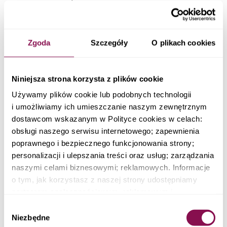
od 70 zł
/ dzień
Ekonomiczna 3 posiłki
od 62 zł
/ dzień
Zgoda
Szczegóły
O plikach cookies
Wegetariańska
od 68 zł
/ dzień
Niniejsza strona korzysta z plików cookie
Używamy plików cookie lub podobnych technologii
Sport
i umożliwiamy ich umieszczanie naszym zewnętrznym
od 82 zł
/ dzień
dostawcom wskazanym w Polityce cookies w celach:
obsługi naszego serwisu internetowego; zapewnienia
Ketogeniczna
poprawnego i bezpiecznego funkcjonowania strony;
od 80 zł
/ dzień
personalizacji i ulepszania treści oraz usług; zarządzania
naszymi celami biznesowymi; reklamowych. Informacje
Niski Indeks Glikemiczny
o tym, jak korzystasz z naszej strony udostępniamy
od 78 zł
/ dzień
partnerom społecznościowym, reklamowym i
analitycznym i biznesowym. Partnerzy mogą połączyć te
Wybór
Sokowy detoks
informacje z innymi danymi otrzymanymi od Ciebie lub
Niezbędne
zgody
od 66 zł
/ dzień