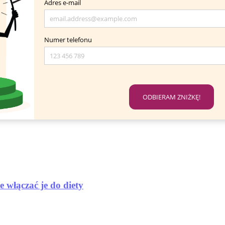
iną i pistacjami
można podgrzewać plastikowe pojemniki?
 włączać je do diety