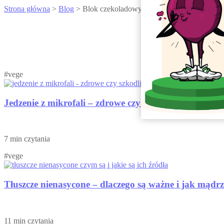
Strona główna
>
Blog
> Blok czekoladowy z białej czekolady z żuraw
#vege
Jedzenie z mikrofali – zdrowe czy szkodliwe? I czy 
7 min czytania
#vege
Tłuszcze nienasycone – dlaczego są ważne i jak mądrze
11 min czytania