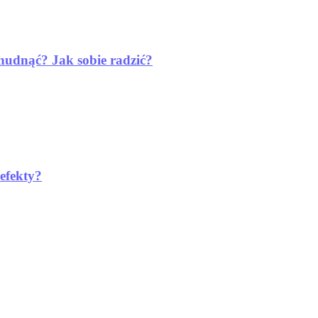
schudnąć? Jak sobie radzić?
 efekty?