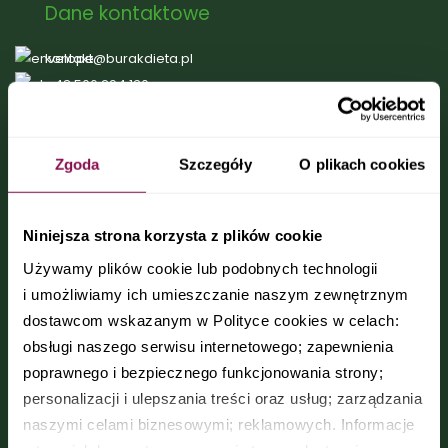
Dane kontaktowe
kontakt@burakdieta.pl
+48 506 294 130
pon.-pt. 9:00-17:00 | sob. 8:00-12:00
Dostępne diety
Zgoda
Szczegóły
O plikach cookies
Codzienna
Wybór menu Comfort
Niniejsza strona korzysta z plików cookie
Bez glutenu i laktozy
Używamy plików cookie lub podobnych technologii
Dieta Dash
i umożliwiamy ich umieszczanie naszym zewnętrznym
Low Carb
dostawcom wskazanym w Polityce cookies w celach:
Wybór Menu Premium
obsługi naszego serwisu internetowego; zapewnienia
Dieta Vege and Fish
poprawnego i bezpiecznego funkcjonowania strony;
Wegańska
personalizacji i ulepszania treści oraz usług; zarządzania
Wybór menu Optimum
naszymi celami biznesowymi; reklamowych. Informacje
Odchudzająca